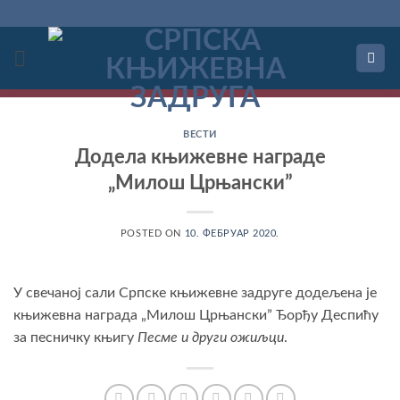
Прескочи
на
садржај
ВЕСТИ
Додела књижевне награде
„Милош Црњанскиˮ
POSTED ON
10. ФЕБРУАР 2020.
У свечаној сали Српске књижевне задруге додељена је
књижевна награда „Милош Црњанскиˮ Ђорђу Деспићу
за песничку књигу
Песме и други ожиљци
.