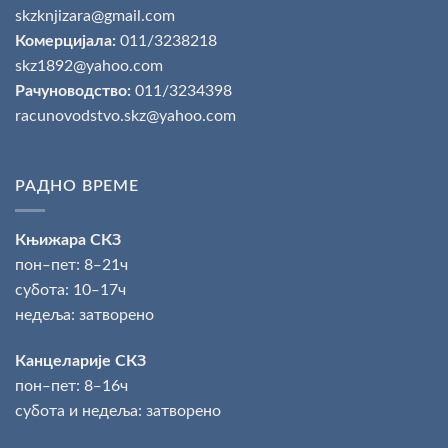
skzknjizara@gmail.com
Комерцијала:
011/3238218
skz1892@yahoo.com
Рачуноводство:
011/3234398
racunovodstvo.skz@yahoo.com
РАДНО ВРЕМЕ
Књижара СКЗ
пон‒пет: 8‒21ч
субота: 10‒17ч
недеља: затворено
Канцеларије СКЗ
пон‒пет: 8‒16ч
субота и недеља: затворено