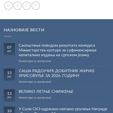
НАЈНОВИЈЕ ВЕСТИ
Саопштење поводом резултата конкурса
07
Министарства културе за суфинансирање
авг
капиталних издања на српском језику
на
Коментари су искључени
Саопштење
поводом
САША РАДОЈЧИЋ ДОБИТНИК ЖИЧКЕ
13
резултата
ХРИСОВУЉЕ ЗА 2026. ГОДИНУ
јул
конкурса
на
Коментари су искључени
Министарства
САША
културе
РАДОЈЧИЋ
ВЕЛИКО ЛЕТЊЕ СНИЖЕЊЕ
за
13
ДОБИТНИК
суфинансирање
јул
на
Коментари су искључени
ЖИЧКЕ
капиталних
ВЕЛИКО
ХРИСОВУЉЕ
издања
ЛЕТЊЕ
ЗА
на
У Сали СКЗ одржано свечано уручење Награде
10
СНИЖЕЊЕ
2026.
српском