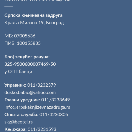
Српска књижевна задруга
Краља Милана 19, Београд
МБ: 07005636
ПИБ: 100155835
Број текућег рачуна:
325-9500600007469-50
у ОТП банци
Управник:
011/3232379
dusko.babic@yahoo.com
Главни уредник:
011/3233649
info@srpskaknjizevnazadruga.rs
Општа служба:
011/3230305
skz@beotel.rs
Књижара:
011/3231593