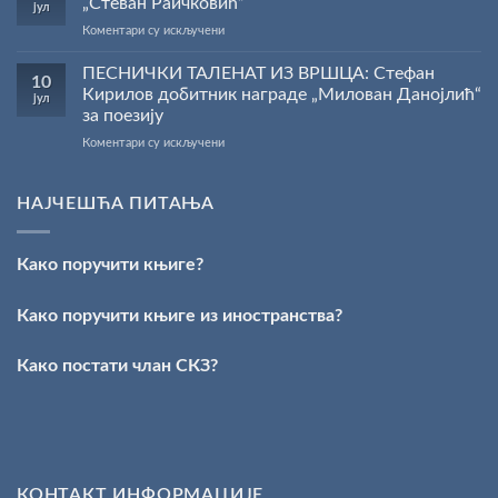
„Стеван Раичковић”
јул
ГОДИНУ
језику
на
Коментари су искључени
У
Сали
ПЕСНИЧКИ ТАЛЕНАТ ИЗ ВРШЦА: Стефан
10
СКЗ
Кирилов добитник награде „Милован Данојлић“
јул
одржано
за поезију
свечано
на
Коментари су искључени
уручење
ПЕСНИЧКИ
Награде
ТАЛЕНАТ
„Стеван
ИЗ
Раичковић”
НАЈЧЕШЋА ПИТАЊА
ВРШЦА:
Стефан
Кирилов
Како поручити књиге?
добитник
награде
„Милован
Како поручити књиге из иностранства?
Данојлић“
за
Како постати члан СКЗ?
поезију
КОНТАКТ ИНФОРМАЦИЈЕ