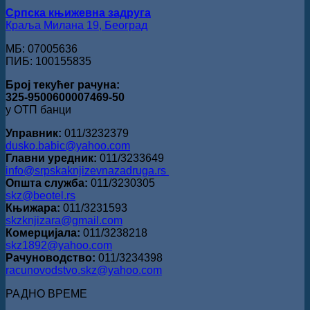
Српска књижевна задруга
Краља Милана 19, Београд
МБ: 07005636
ПИБ: 100155835
Број текућег рачуна:
325-9500600007469-50
у ОТП банци
Управник:
011/3232379
dusko.babic@yahoo.com
Главни уредник:
011/3233649
info@srpskaknjizevnazadruga.rs
Општа служба:
011/3230305
skz@beotel.rs
Књижара:
011/3231593
skzknjizara@gmail.com
Комерцијала:
011/3238218
skz1892@yahoo.com
Рачуноводство:
011/3234398
racunovodstvo.skz@yahoo.com
РАДНО ВРЕМЕ