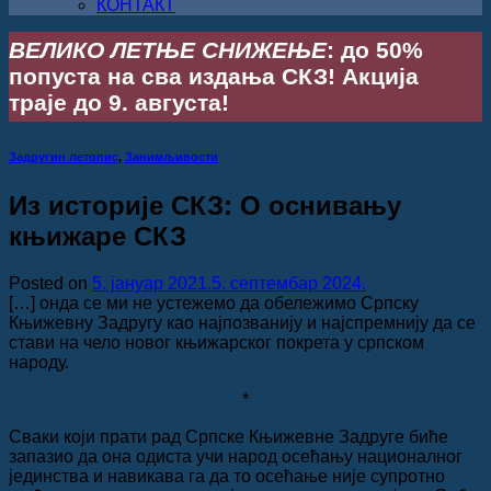
КОНТАКТ
ВЕЛИКО ЛЕТЊЕ СНИЖЕЊЕ
: до 50%
попуста на сва издања СКЗ! Акција
траје до 9. августа!
Задругин летопис
,
Занимљивости
Из историје СКЗ: О оснивању
књижаре СКЗ
Posted on
5. јануар 2021.
5. септембар 2024.
[…] онда се ми не устежемо да обележимо Српску
Књижевну Задругу као најпозванију и најспремнију да се
стави на чело новог књижарског покрета у српском
народу.
*
Сваки који прати рад Српске Књижевне Задруге биће
запазио да она одиста учи народ осећању националног
јединства и навикава га да то осећање није супротно