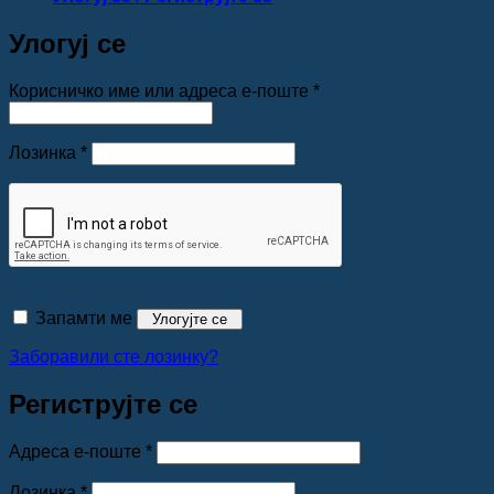
Улогуј се
Обавезно
Корисничко име или адреса е-поште
*
Обавезно
Лозинка
*
Запамти ме
Улогујте се
Заборавили сте лозинку?
Региструјте се
Обавезно
Адреса е-поште
*
Обавезно
Лозинка
*