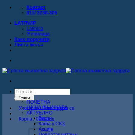
Прескочи
Контакт
на
011/ 3230-305
садржај
LAT/ЋИР
Latinica
Ћирилица
Како поручити
Листa жеља
Products
search
Тражи
ПОЧЕТНА
НАША КЊИЖАРА
Улогуј се / Региструјте се
АКТУЕЛНО
Вести
Корпа /
0.00
рсд
Кафа у СКЗ
Акције
Повратак читању