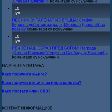
на
„Стеван Раичковић”
Коментари су искључени
У
10
Сали
јул
СКЗ
одржан
ПЕСНИЧКИ ТАЛЕНАТ ИЗ ВРШЦА: Стефан
свечано
Кирилов добитник награде „Милован Данојлић“ за
уручењ
на
поезију
Коментари су искључени
Наград
ПЕСНИЧКИ
10
„Стеван
ТАЛЕНАТ
јул
Раичков
ИЗ
ВРШЦА:
РЕЧ ЈЕ НАШ ОБРАЗ ПРЕД БОГОМ: Награда
Стефан
„Стеван Раичковић“ уручена Слободану Ристовићу
Кирилов
на
Коментари су искључени
добитник
РЕЧ
награде
НАЈЧЕШЋА ПИТАЊА
ЈЕ
„Милован
НАШ
Данојлић“
Како поручити књиге?
ОБРАЗ
за
ПРЕД
Како поручити књиге из иностранства?
поезију
БОГОМ:
Награда
Како постати члан СКЗ?
„Стеван
Раичковић“
уручена
Слободану
КОНТАКТ ИНФОРМАЦИЈЕ
Ристовићу