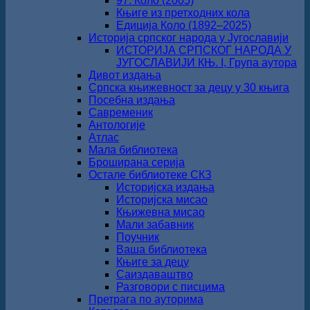
97. Коло (2005)
Књиге из претходних кола
Едиција Коло (1892‒2025)
Историја српског народа у Југославији
ИСТОРИЈА СРПСКОГ НАРОДА У
ЈУГОСЛАВИЈИ КЊ. I, Група аутора
Дивот издања
Српска књижевност за децу у 30 књига
Посебна издања
Савременик
Антологије
Атлас
Мала библиотека
Броширана серија
Остале библиотеке СКЗ
Историјска издања
Историјска мисао
Књижевна мисао
Мали забавник
Поучник
Ваша библиотека
Књиге за децу
Саиздаваштво
Разговори с писцима
Претрага по ауторима