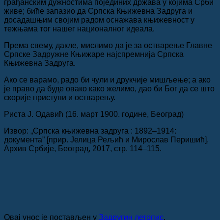
грађанским дужностима појединих држава у којима Срби
живе; биће запазио да Српска Књижевна Задруга и
досадашњим својим радом оснажава књижевност у
тежњама тог нашег националног идеала.
Према свему, дакле, мислимо да је за остварење Главне
Српске Задружне Књижаре најспремнија Српска
Књижевна Задруга.
Ако се варамо, радо би чули и друкчије мишљење; а ако
је право да буде овако како желимо, дао би Бог да се што
скорије приступи и остварењу.
Риста Ј. Одавић (16. март 1900. године, Београд)
Извор: „Српска књижевна задруга : 1892–1914:
документа” [прир. Јелица Рељић и Мирослав Перишић],
Архив Србије, Београд, 2017, стр. 114–115.
Овај унос је постављен у
Задругин летопис
,