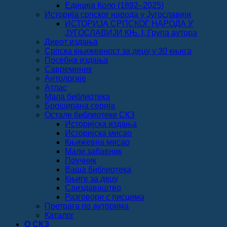
Едиција Коло (1892‒2025)
Историја српског народа у Југославији
ИСТОРИЈА СРПСКОГ НАРОДА У
ЈУГОСЛАВИЈИ КЊ. I, Група аутора
Дивот издања
Српска књижевност за децу у 30 књига
Посебна издања
Савременик
Антологије
Атлас
Мала библиотека
Броширана серија
Остале библиотеке СКЗ
Историјска издања
Историјска мисао
Књижевна мисао
Мали забавник
Поучник
Ваша библиотека
Књиге за децу
Саиздаваштво
Разговори с писцима
Претрага по ауторима
Каталог
О СКЗ