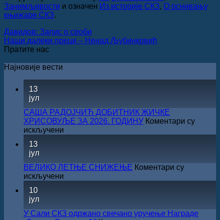
Занимљивости
и означен
Из историје СКЗ
,
О оснивању
књижаре СКЗ
.
Давидов: Запис о сеоби
Наши далеки преци – Ненад Љубинковић
Пратите нас
Најновије вести
13
јул
САША РАДОЈЧИЋ ДОБИТНИК ЖИЧКЕ
ХРИСОВУЉЕ ЗА 2026. ГОДИНУ
Коментари су
на
искључени
САША
13
РАДОЈЧИЋ
јул
ДОБИТНИК
ЖИЧКЕ
ВЕЛИКО ЛЕТЊЕ СНИЖЕЊЕ
Коментари су
ХРИСОВУЉЕ
на
искључени
ЗА
ВЕЛИКО
10
2026.
ЛЕТЊЕ
јул
ГОДИНУ
СНИЖЕЊЕ
У Сали СКЗ одржано свечано уручење Награде