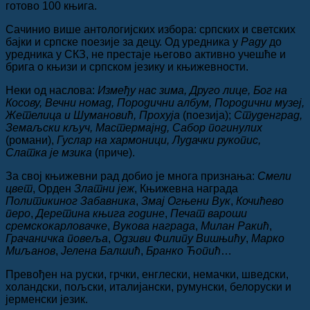
готово 100 књига.
Сачинио више антологијских избора: српских и светских
бајки и српске поезије за децу. Од уредника у
Раду
до
уредника у СКЗ, не престаје његово активно учешће и
брига о књизи и српском језику и књижевности.
Неки од наслова:
Између нас зима, Друго лице, Бог на
Косову, Вечни номад, Породични албум, Породични музеј,
Жетелица и Шумановић, Пр
охуја
(поезија);
Студенград,
Земаљски кључ, Мастермајнд, Сабор погинулих
(романи),
Гуслар на хармоници, Лудачки рукопис,
Слатка је мзика
(приче).
За свој књижевни рад добио је многа признања:
Смели
цвет
, Орден
Златни јеж
, Књижевна награда
Политикиног Забавника
,
Змај Огњени Вук
,
Кочићево
перо
,
Деретина књига године
,
Печат вароши
сремскокарловачке
,
Вукова награда
,
Милан Ракић
,
Грачаничка повеља
,
Одзиви Филипу Вишњићу
,
Марко
Миљанов
,
Јелена Балшић
,
Бранко Ћопић
…
Превођен на руски, грчки, енглески, немачки, шведски,
холандски, пољски, италијански, румунски, белоруски и
јерменски језик.