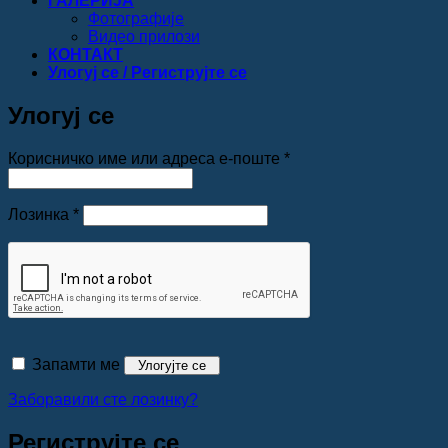
ГАЛЕРИЈА
Фотографије
Видео прилози
КОНТАКТ
Улогуј се / Региструјте се
Улогуј се
Обавезно
Корисничко име или адреса е-поште
*
Обавезно
Лозинка
*
Запамти ме
Улогујте се
Заборавили сте лозинку?
Региструјте се