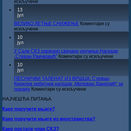
на
искључени
за
САША
13
суфинансирање
РАДОЈЧИЋ
јул
капиталних
ДОБИТНИК
издања
ЖИЧКЕ
ВЕЛИКО ЛЕТЊЕ СНИЖЕЊЕ
Коментари су
на
ХРИСОВУЉЕ
на
искључени
српском
ЗА
ВЕЛИКО
језику
10
2026.
ЛЕТЊЕ
јул
ГОДИНУ
СНИЖЕЊЕ
У Сали СКЗ одржано свечано уручење Награде
на
„Стеван Раичковић”
Коментари су искључени
У
10
Сали
јул
СКЗ
одржан
ПЕСНИЧКИ ТАЛЕНАТ ИЗ ВРШЦА: Стефан
свечано
Кирилов добитник награде „Милован Данојлић“ за
уручењ
на
поезију
Коментари су искључени
Наград
ПЕСНИЧКИ
„Стеван
НАЈЧЕШЋА ПИТАЊА
ТАЛЕНАТ
Раичков
ИЗ
Како поручити књиге?
ВРШЦА:
Стефан
Како поручити књиге из иностранства?
Кирилов
добитник
Како постати члан СКЗ?
награде