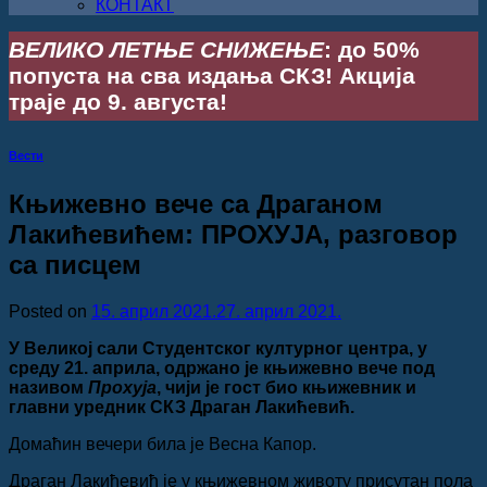
КОНТАКТ
ВЕЛИКО ЛЕТЊЕ СНИЖЕЊЕ
: до 50%
попуста на сва издања СКЗ! Акција
траје до 9. августа!
Вести
Књижевно вече са Драганом
Лакићевићем: ПРОХУЈА, разговор
са писцем
Posted on
15. април 2021.
27. април 2021.
У Великој сали Студентског културног центра, у
среду 21. априла, одржано је књижевно вече под
називом
Прохуја
, чији је гост био књижевник и
главни уредник СКЗ Драган Лакићевић.
Домаћин вечери била је Весна Капор.
Драган Лакићевић је у књижевном животу присутан пола