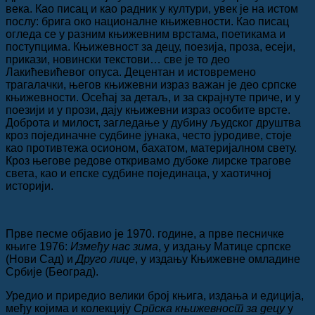
века. Као писац и као радник у култури, увек је на истом
послу: брига око националне књижевности. Као писац
огледа се у разним књижевним врстама, поетикама и
поступцима. Књижевност за децу, поезија, проза, есеји,
прикази, новински текстови… све је то део
Лакићевићевог опуса. Децентан и истовремено
трагалачки, његов књижевни израз важан је део српске
књижевности. Осећај за детаљ, и за скрајнуте приче, и у
поезији и у прози, дају књижевни израз особите врсте.
Доброта и милост, загледање у дубину људског друштва
кроз појединачне судбине јунака, често јуродиве, стоје
као противтежа осионом, бахатом, материјалном свету.
Кроз његове редове откривамо дубоке лирске трагове
света, као и епске судбине појединаца, у хаотичној
историји.
Прве песме објавио је 1970. године, а прве песничке
књиге 1976:
Између нас зима
, у издању Матице српске
(Нови Сад) и
Друго лице
, у издању Књижевне омладине
Србије (Београд).
Уредио и приредио велики број књига, издања и едиција,
међу којима и колекцију
Српска књижевност за децу
у