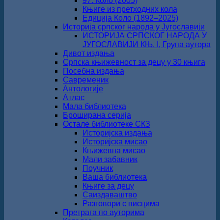
97. Коло (2005)
Књиге из претходних кола
Едиција Коло (1892‒2025)
Историја српског народа у Југославији
ИСТОРИЈА СРПСКОГ НАРОДА У
ЈУГОСЛАВИЈИ КЊ. I, Група аутора
Дивот издања
Српска књижевност за децу у 30 књига
Посебна издања
Савременик
Антологије
Атлас
Мала библиотека
Броширана серија
Остале библиотеке СКЗ
Историјска издања
Историјска мисао
Књижевна мисао
Мали забавник
Поучник
Ваша библиотека
Књиге за децу
Саиздаваштво
Разговори с писцима
Претрага по ауторима