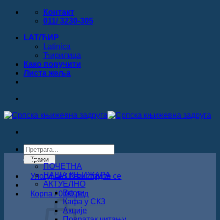
Прескочи
Контакт
на
011/ 3230-305
садржај
LAT/ЋИР
Latinica
Ћирилица
Како поручити
Листa жеља
Products
search
Тражи
ПОЧЕТНА
НАША КЊИЖАРА
Улогуј се / Региструјте се
АКТУЕЛНО
Вести
Корпа /
0.00
рсд
Кафа у СКЗ
Акције
Повратак читању