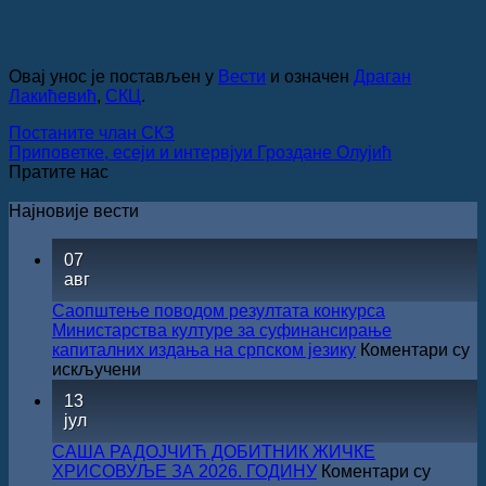
Овај унос је постављен у
Вести
и означен
Драган
Лакићевић
,
СКЦ
.
Постаните члан СКЗ
Приповетке, есеји и интервјуи Гроздане Олујић
Пратите нас
Најновије вести
07
авг
Саопштење поводом резултата конкурса
Министарства културе за суфинансирање
капиталних издања на српском језику
Коментари су
на
искључени
Саопштење
13
поводом
јул
резултата
конкурса
САША РАДОЈЧИЋ ДОБИТНИК ЖИЧКЕ
Министарства
ХРИСОВУЉЕ ЗА 2026. ГОДИНУ
Коментари су
културе