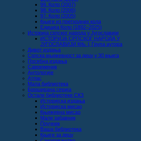
99. Коло (2007)
98. Коло (2006)
97. Коло (2005)
Књиге из претходних кола
Едиција Коло (1892‒2025)
Историја српског народа у Југославији
ИСТОРИЈА СРПСКОГ НАРОДА У
ЈУГОСЛАВИЈИ КЊ. I, Група аутора
Дивот издања
Српска књижевност за децу у 30 књига
Посебна издања
Савременик
Антологије
Атлас
Мала библиотека
Броширана серија
Остале библиотеке СКЗ
Историјска издања
Историјска мисао
Књижевна мисао
Мали забавник
Поучник
Ваша библиотека
Књиге за децу
Саиздаваштво