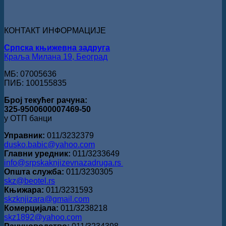
„Милован
Данојлић“
за
КОНТАКТ ИНФОРМАЦИЈЕ
поезију
Српска књижевна задруга
Краља Милана 19, Београд
МБ: 07005636
ПИБ: 100155835
Број текућег рачуна:
325-9500600007469-50
у ОТП банци
Управник:
011/3232379
dusko.babic@yahoo.com
Главни уредник:
011/3233649
info@srpskaknjizevnazadruga.rs
Општа служба:
011/3230305
skz@beotel.rs
Књижара:
011/3231593
skzknjizara@gmail.com
Комерцијала:
011/3238218
skz1892@yahoo.com