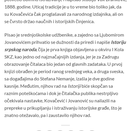
1888. godine. Uticaj tradicije je u to vreme bio toliko jak, da
su Kovačevića čak proglašavali za narodnog izdajnika, ali on
se čvrsto držao naučnih i istorijskih činjenica.
Pisao je srednjoškolske udžbenike, a zajedno sa Ljubomirom
Jovanovićem prihvatio se dužnosti da priredi i napiše
Istoriju
srpskog naroda
, čija je prva knjiga objavljena u okviru I Kola
SKZ, kao jedno od najznačajnijih izdanja, jer je za Zadrugu
obrazovanje čitalaca bio jedan od glavnih zadataka. U prvoj
knjizi obrađen je period ranog srednjeg veka, a druga sveska,
sa događajima do Stefana Nemanje, izašla je dve godine
kasnije. Međutim, njihov rad na
Istoriji
biće skopčan sa
raznim poteškoćama i dok je čitalačka publika nestrpljivo
očekivala nastavke, Kovačević i Jovanović su nailazili na
prepreke u prikupljanju i istraživanju istorijske građe, što je
znatno otežavalo, pa i zaustavilo njihov rad.