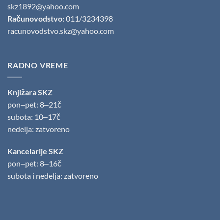
skz1892@yahoo.com
Računovodstvo:
011/3234398
racunovodstvo.skz@yahoo.com
RADNO VREME
Knjižara SKZ
pon‒pet: 8‒21č
subota: 10‒17č
nedelja: zatvoreno
Kancelarije SKZ
pon‒pet: 8‒16č
subota i nedelja: zatvoreno