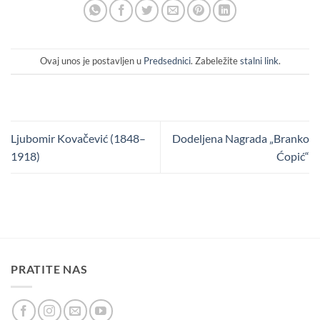
Ovaj unos je postavljen u
Predsednici
. Zabeležite
stalni link
.
Ljubomir Kovačević (1848–
Dodeljena Nagrada „Branko
1918)
Ćopić“
PRATITE NAS