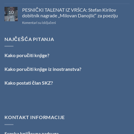
U
Sali
PESNIČKI TALENAT IZ VRŠCA: Stefan Kirilov
10
SKZ
dobitnik nagrade „Milovan Danojlić“ za poeziju
jul
održano
na
Komentari su isključeni
svečano
PESNIČKI
uručenje
TALENAT
Nagrade
IZ
NAJČEŠĆA PITANJA
„Stevan
VRŠCA:
Raičković”
Stefan
Kirilov
Kako poručiti knjige?
dobitnik
nagrade
„Milovan
Kako poručiti knjige iz inostranstva?
Danojlić“
za
Kako postati član SKZ?
poeziju
KONTAKT INFORMACIJE
Srpska književna zadruga