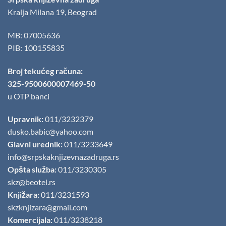
Kralja Milana 19, Beograd
MB: 07005636
PIB: 100155835
Broj tekućeg računa:
325-9500600007469-50
u OTP banci
Upravnik:
011/3232379
dusko.babic@yahoo.com
Glavni urednik:
011/3233649
info@srpskaknjizevnazadruga.rs
Opšta služba:
011/3230305
skz@beotel.rs
Knjižara:
011/3231593
skzknjizara@gmail.com
Komercijala:
011/3238218