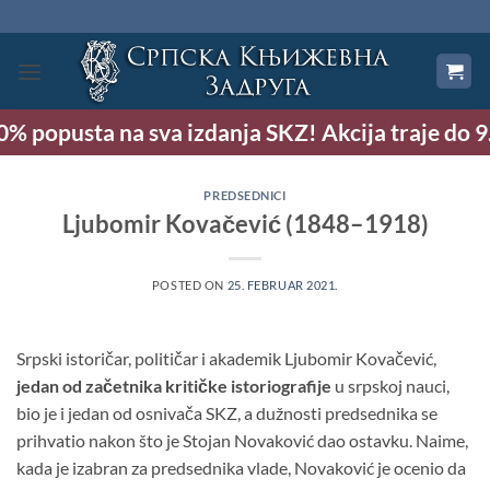
Preskoči
na
sadržaj
% popusta na sva izdanja SKZ! Akcija traje do 9.
PREDSEDNICI
Ljubomir Kovačević (1848–1918)
POSTED ON
25. FEBRUAR 2021.
Srpski istoričar, političar i akademik Ljubomir Kovačević,
jedan od začetnika kritičke istoriografije
u srpskoj nauci,
bio je i jedan od osnivača SKZ, a dužnosti predsednika se
prihvatio nakon što je Stojan Novaković dao ostavku. Naime,
kada je izabran za predsednika vlade, Novaković je ocenio da