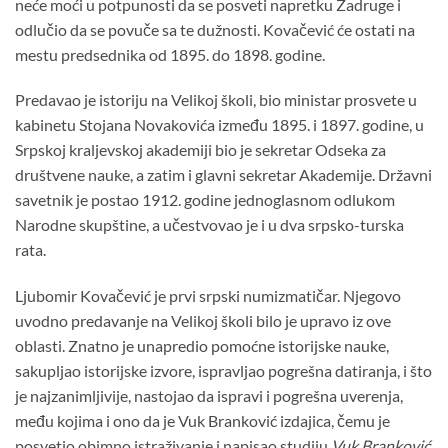
neće moći u potpunosti da se posveti napretku Zadruge i
odlučio da se povuče sa te dužnosti. Kovačević će ostati na
mestu predsednika od 1895. do 1898. godine.
Predavao je istoriju na Velikoj školi, bio ministar prosvete u
kabinetu Stojana Novakovića između 1895. i 1897. godine, u
Srpskoj kraljevskoj akademiji bio je sekretar Odseka za
društvene nauke, a zatim i glavni sekretar Akademije. Državni
savetnik je postao 1912. godine jednoglasnom odlukom
Narodne skupštine, a učestvovao je i u dva srpsko-turska
rata.
Ljubomir Kovačević je prvi srpski numizmatičar. Njegovo
uvodno predavanje na Velikoj školi bilo je upravo iz ove
oblasti. Znatno je unapredio pomoćne istorijske nauke,
sakupljao istorijske izvore, ispravljao pogrešna datiranja, i što
je najzanimljivije, nastojao da ispravi i pogrešna uverenja,
među kojima i ono da je Vuk Branković izdajica, čemu je
posvetio obimno istraživanje i napisao studiju
Vuk Branković
,