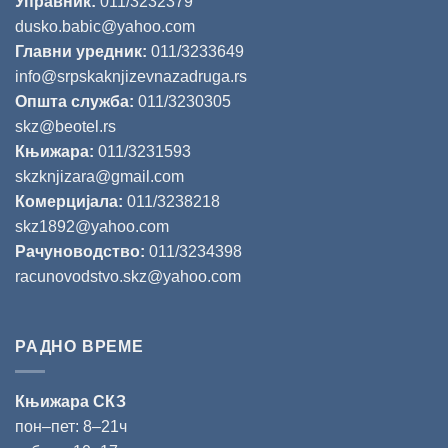
Управник:
011/3232379
dusko.babic@yahoo.com
Главни уредник:
011/3233649
info@srpskaknjizevnazadruga.rs
Општа служба:
011/3230305
skz@beotel.rs
Књижара:
011/3231593
skzknjizara@gmail.com
Комерцијала:
011/3238218
skz1892@yahoo.com
Рачуноводство:
011/3234398
racunovodstvo.skz@yahoo.com
РАДНО ВРЕМЕ
Књижара СКЗ
пон‒пет: 8‒21ч