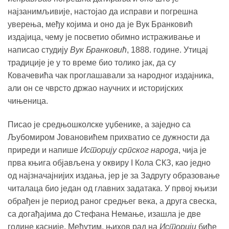
најзанимљивије, настојао да исправи и погрешна
уверења, међу којима и оно да је Вук Бранковић
издајица, чему је посветио обимно истраживање и
написао студију
Вук Бранковић
, 1888. године. Утицај
традиције је у то време био толико јак, да су
Ковачевића чак проглашавали за народног издајника,
али он се чврсто држао научних и историјских
чињеница.
Писао је средњошколске уџбенике, а заједно са
Љубомиром Јовановићем прихватио се дужности да
приреди и напише
Историју српског народа
, чија је
прва књига објављена у оквиру I Кола СКЗ, као једно
од најзначајнијих издања, јер је за Задругу образовање
читалаца био један од главних задатака. У првој књизи
обрађен је период раног средњег века, а друга свеска,
са догађајима до Стефана Немање, изашла је две
године касније. Међутим, њихов рад на
Историји
биће