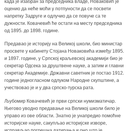
када је изабран за председника владе, Новаковић је
оценио да неће моћи у потпуности да се посвети
напретку Задруге и одлучио да се повуче са те
дужности. Ковачевић ће остати на месту председника
од 1895. до 1898. године.
Предавао је историју на Великој школи, био министар
просвете у кабинету Стојана Новаковића између 1895.
и 1897. године, у Српској краљевској академији био је
секретар Одсека за друштвене науке, а затим и главни
секретар Академије. Државни саветник је постао 1912.
године једногласном одлуком Народне скупштине, а
учествовао је и у два српско-турска рата.
Љубомир Ковачевић је први српски нумизматичар.
Његово уводно предавање на Великој школи било је
управо из ове области. Знатно је унапредио помоћне
историјске науке, сакупљао историјске изворе,
исправљао погрешна датирања и оно што је