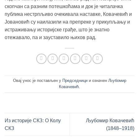
скопчан са разним потешкоћама и док је читалачка
публика нестрпљиво очекивала наставке, Ковачевић и
Јовановић су наилазили на препреке у прикупљању и
истраживању историјске грађе, што је знатно
отежавало, па и зауставило њихов рад.
Овај унос је постављен у
Председници
и означен
Љубомир
Ковачевић
.
Из историје СКЗ: О Колу
Љубомир Ковачевић
СКЗ
(1848–1918)