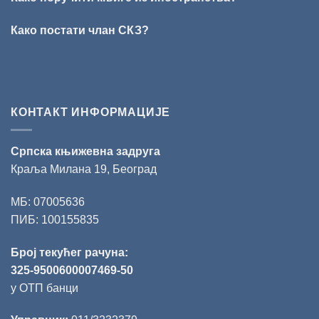
Данојлић“
за
Како постати члан СКЗ?
поезију
КОНТАКТ ИНФОРМАЦИЈЕ
Српска књижевна задруга
Краља Милана 19, Београд
МБ: 07005636
ПИБ: 100155835
Број текућег рачуна:
325-9500600007469-50
у ОТП банци