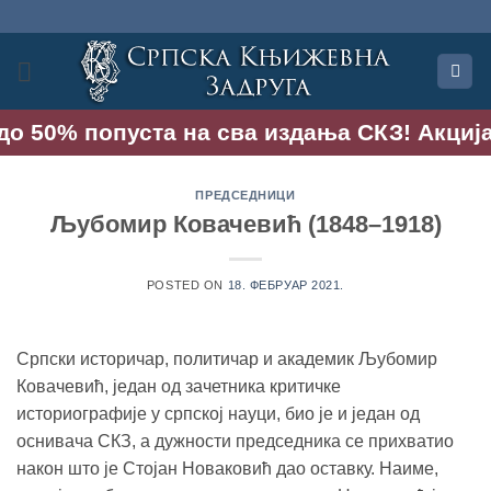
Прескочи
на
садржај
о 50% попуста на сва издања СКЗ! Акција тр
ПРЕДСЕДНИЦИ
Љубомир Ковачевић (1848–1918)
POSTED ON
18. ФЕБРУАР 2021.
Српски историчар, политичар и академик Љубомир
Ковачевић, један од зачетника критичке
историографије у српској науци, био је и један од
оснивача СКЗ, а дужности председника се прихватио
након што је Стојан Новаковић дао оставку. Наиме,