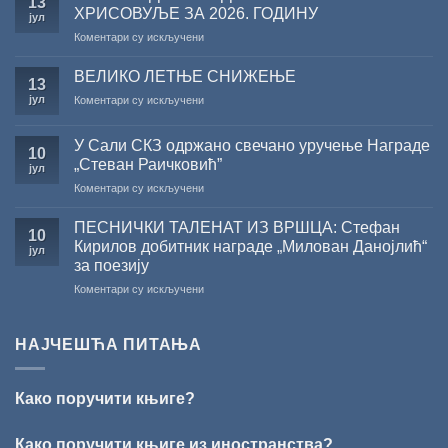
13
резултата
ХРИСОВУЉЕ ЗА 2026. ГОДИНУ
јул
конкурса
на
Коментари су искључени
Министарства
САША
културе
РАДОЈЧИЋ
за
ВЕЛИКО ЛЕТЊЕ СНИЖЕЊЕ
13
ДОБИТНИК
суфинансирање
јул
на
Коментари су искључени
ЖИЧКЕ
капиталних
ВЕЛИКО
ХРИСОВУЉЕ
издања
ЛЕТЊЕ
ЗА
на
У Сали СКЗ одржано свечано уручење Награде
СНИЖЕЊЕ
10
2026.
српском
„Стеван Раичковић”
јул
ГОДИНУ
језику
на
Коментари су искључени
У
Сали
ПЕСНИЧКИ ТАЛЕНАТ ИЗ ВРШЦА: Стефан
10
СКЗ
Кирилов добитник награде „Милован Данојлић“
јул
одржано
за поезију
свечано
на
Коментари су искључени
уручење
ПЕСНИЧКИ
Награде
ТАЛЕНАТ
„Стеван
ИЗ
Раичковић”
НАЈЧЕШЋА ПИТАЊА
ВРШЦА:
Стефан
Кирилов
Како поручити књиге?
добитник
награде
„Милован
Како поручити књиге из иностранства?