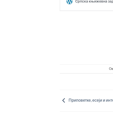
Ов
Приповетке, есеји и инт