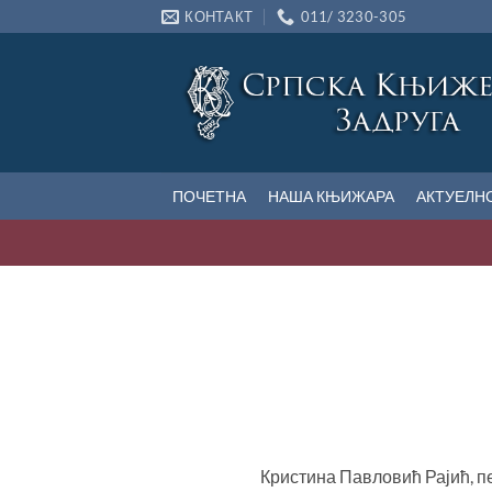
Прескочи
КОНТАКТ
011/ 3230-305
на
садржај
ПОЧЕТНА
НАША КЊИЖАРА
АКТУЕЛН
Кристина Павловић Рајић, п