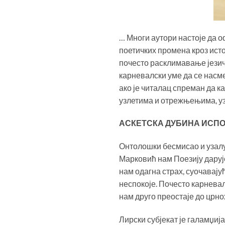
… Многи аутори настоје да о
поетичких промена кроз ист
почесто расклимавање језич
карневалски уме да се насме
ако је читалац спреман да к
узлетима и отрежњењима, уз
АСКЕТСКА ДУБИНА ИСПО
Онтолошки бесмисао и узалу
Марковић нам Поезију даруј
нам одагна страх, суочавају
неспокоје. Почесто карневал
нам друго преостаје до црн
Лирски субјекат је галамџиј