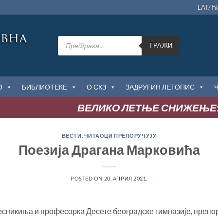
LAT/Ћ
Products
search
ТРАЖИ
О
БИБЛИОТЕКЕ
О СКЗ
ЗАДРУГИН ЛЕТОПИС
ВЕЛИКО ЛЕТЊЕ СНИЖЕЊЕ
:
ВЕСТИ
,
ЧИТАОЦИ ПРЕПОРУЧУЈУ
Поезија Драгана Марковића
POSTED ON
20. АПРИЛ 2021.
есникиња и професорка Десете београдске гимназије, препо