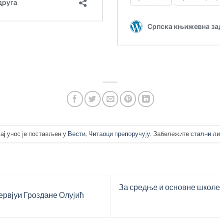
ај унос је постављен у
Вести
,
Читаоци препоручују
. Забележите
стални ли
За средње и основне шко
ервјуи Гроздане Олујић