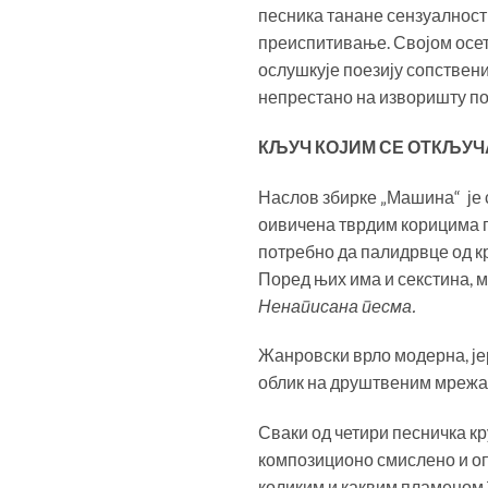
песника танане сензуалности
преиспитивање. Својом осетљ
ослушкује поезију сопствених 
непрестано на изворишту пое
КЉУЧ КОЈИМ СЕ ОТКЉУЧ
Наслов збирке „Машина“ је с
оивичена тврдим корицима по
потребно да палидрвце од кр
Поред њих има и секстина, мо
Ненаписана песма.
Жанровски врло модерна, је
облик на друштвеним мрежам
Сваки од четири песничка кр
композиционо смислено и оп
коликим и каквим пламеном ћ