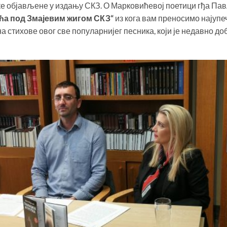
ке објављене у издању СКЗ. О Марковићевој поетици гђа Павл
ћа под Змајевим жигом
СКЗ“
из кога вам преносимо најупе
 стихове овог све популарнијег песника, који је недавно до