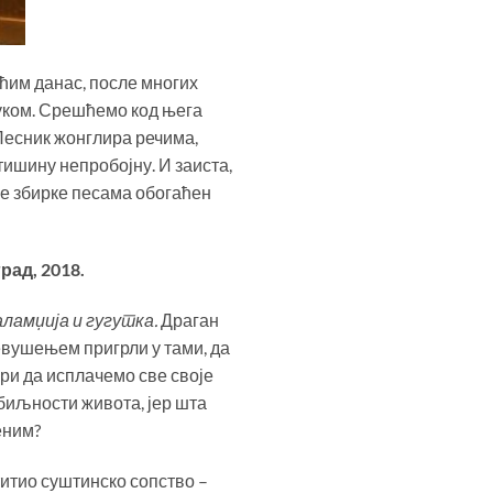
ућим данас, после многих
руком. Срешћемо код њега
Песник жонглира речима,
тишину непробојну. И заиста,
ове збирке песама обогаћен
рад, 2018.
аламџија и гугутка.
Драган
евушењем пригрли у тами, да
бри да исплачемо све своје
збиљности живота, јер шта
еним?
титио суштинско сопство –