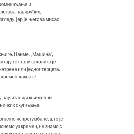
а промишљање и
слогова навирућих,
погледу, јер је његова мисао
.
књиге. Наиме, „Машина“,
тају тек толико колико је
катрена или једног терцета.
 кремен, каква је
ну најчитанији књижевни
тничких окупљања.
ионално испретумбане, што је
снемо уз кремен, не знамо с
недрити када му се она јави