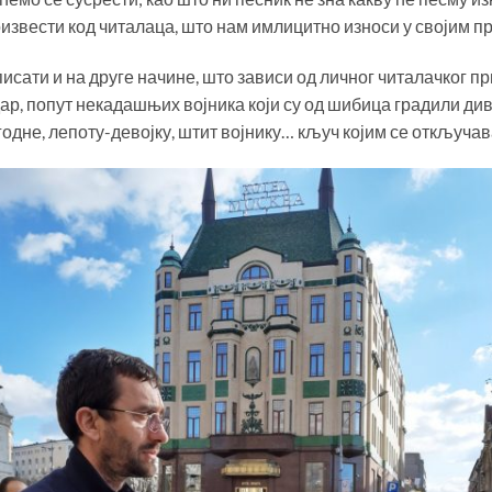
оизвести код читалаца, што нам имлицитно износи у својим 
исати и на друге начине, што зависи од личног читалачког п
дар, попут некадашњих војника који су од шибица градили див
годне, лепоту-девојку, штит војнику… кључ којим се откључа