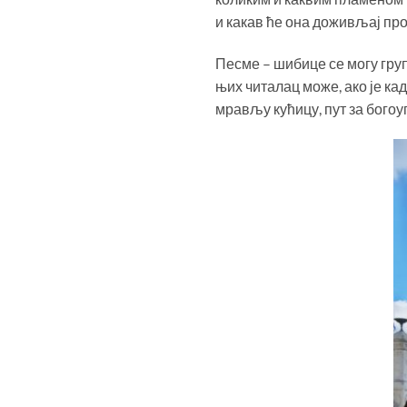
и какав ће она доживљај пр
Песме – шибице се могу груп
њих читалац може, ако је ка
мрављу кућицу, пут за богоу