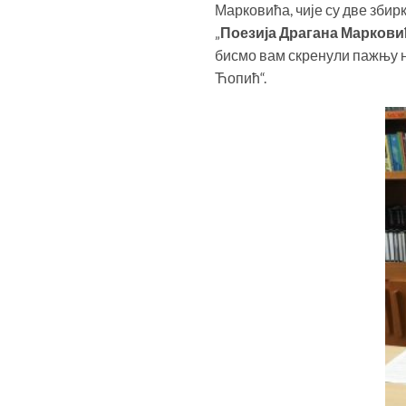
Марковића, чије су две збир
„
Поезија Драгана Маркови
бисмо вам скренули пажњу на
Ћопић“.