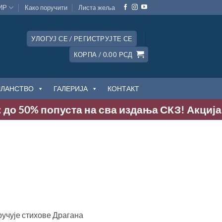
ИР
Како поручити
Листa жеља
УЛОГУЈ СЕ / РЕГИСТРУЈТЕ СЕ
КОРПА /
0.00
РСД
ЧЛАНСТВО
ГАЛЕРИЈА
КОНТАКТ
 до 50% попуста на сва издања СКЗ! Акција т
ручује стихове Драгана