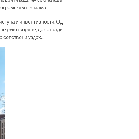
програмским песмама.
риступа и инвентивности. Од
не рукотворине, да сагради:
ва сопствени уздах…