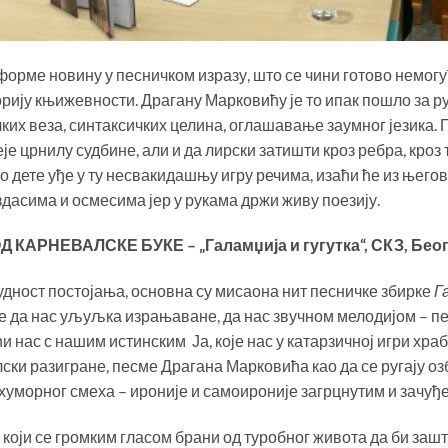
форме новину у песничком изразу, што се чини готово немог
орију књижевности. Драгану Марковићу је то ипак пошло за 
ких веза, синтаксичких целина, оглашавање заумног језика. 
је црнилу судбине, али и да лирски затишти кроз ребра, кроз 
ао дете уђе у ту несвакидашњу игру речима, изаћи ће из њег
дасима и осмесима јер у рукама држи живу поезију.
Д КАРНЕВАЛСКЕ БУКЕ –
„Галамџија и гугутка“, СКЗ, Беог
дност постојања, основна су мисаона нит песничке збирке
Г
е да нас уљуљка израњаване, да нас звучном мелодијом – п
ћи нас с нашим истинским Ја, које нас у катарзичној игри хра
ски разигране, песме Драгана Марковића као да се ругају о
охуморног смеха – ироније и самоироније загрцнутим и зачуђ
а који се громким гласом брани од туробног живота да би заш