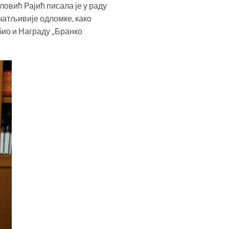
овић Рајић писала је у раду
чатљивије одломке, како
био и Награду „Бранко