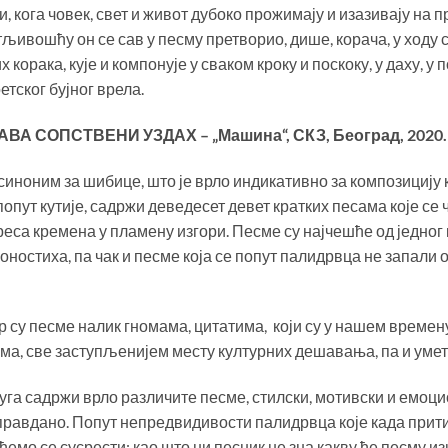
, кога човек, свет и живот дубоко прожимају и изазивају н
ивошћу он се сав у песму претворио, дише, корача, у ходу 
корака, кује и компонује у сваком кроку и поскоку, у даху, у 
тског бујног врела.
АВА СОПСТВЕНИ УЗДАХ –
„
Машина
“
, СКЗ, Београд, 2020
иноним за шибице, што је врло индикативно за композицију 
пут кутије, садржи деведесет девет кратких песама које се чи
еса кремена у пламену изгори. Песме су најчешће од једног 
ностиха, па чак и песме која се попут палидрвца не запали о
р су песме налик гномама, цитатима, који су у нашем време
а, све заступљенијем месту културних дешавања, па и уме
уга садржи врло различите песме, стилски, мотивски и емоц
равдано. Попут непредвидивости палидрвца које када прити
емо се сусрести; као што ни песник не зна какву ће песму из