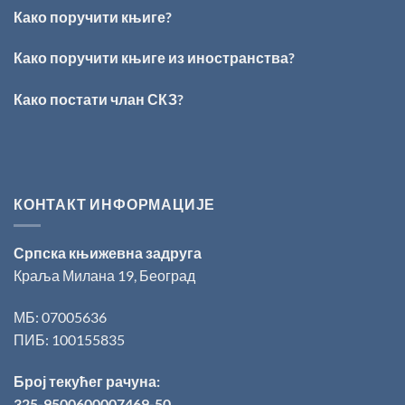
Кирилов
Како поручити књиге?
добитник
награде
„Милован
Како поручити књиге из иностранства?
Данојлић“
за
Како постати члан СКЗ?
поезију
КОНТАКТ ИНФОРМАЦИЈЕ
Српска књижевна задруга
Краља Милана 19, Београд
МБ: 07005636
ПИБ: 100155835
Број текућег рачуна:
325-9500600007469-50