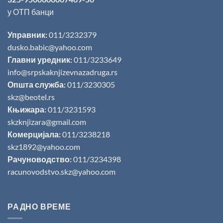
у ОТП банци
Управник:
011/3232379
dusko.babic@yahoo.com
Главни уредник:
011/3233649
info@srpskaknjizevnazadruga.rs
Општа служба:
011/3230305
skz@beotel.rs
Књижара:
011/3231593
skzknjizara@gmail.com
Комерцијала:
011/3238218
skz1892@yahoo.com
Рачуноводство:
011/3234398
racunovodstvo.skz@yahoo.com
РАДНО ВРЕМЕ