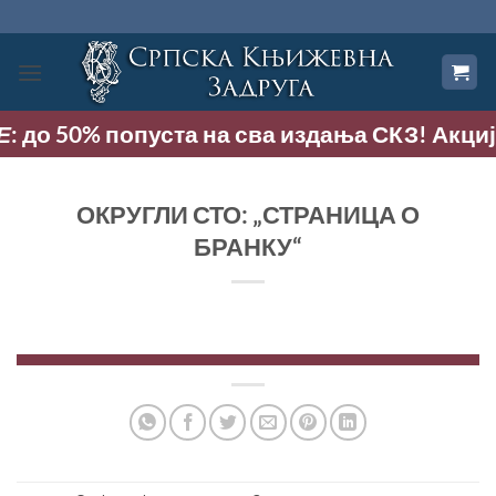
Прескочи
на
садржај
 до 50% попуста на сва издања СКЗ! Акција т
ОКРУГЛИ СТО: „СТРАНИЦА О
БРАНКУ“