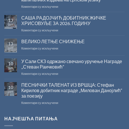
на
Коментари су искључени
Саопштење
поводом
САША РАДОЈЧИЋ ДОБИТНИК ЖИЧКЕ
13
резултата
ХРИСОВУЉЕ ЗА 2026. ГОДИНУ
јул
конкурса
на
Коментари су искључени
Министарства
САША
културе
РАДОЈЧИЋ
ВЕЛИКО ЛЕТЊЕ СНИЖЕЊЕ
за
13
ДОБИТНИК
суфинансирање
јул
на
Коментари су искључени
ЖИЧКЕ
капиталних
ВЕЛИКО
ХРИСОВУЉЕ
издања
ЛЕТЊЕ
ЗА
на
У Сали СКЗ одржано свечано уручење Награде
10
СНИЖЕЊЕ
2026.
српском
„Стеван Раичковић”
јул
ГОДИНУ
језику
на
Коментари су искључени
У
Сали
ПЕСНИЧКИ ТАЛЕНАТ ИЗ ВРШЦА: Стефан
10
СКЗ
Кирилов добитник награде „Милован Данојлић“
јул
одржано
за поезију
свечано
на
Коментари су искључени
уручење
ПЕСНИЧКИ
Награде
ТАЛЕНАТ
„Стеван
ИЗ
Раичковић”
НАЈЧЕШЋА ПИТАЊА
ВРШЦА:
Стефан