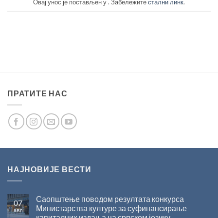
Овај унос је постављен у . Забележите
стални линк
.
ПРАТИТЕ НАС
НАЈНОВИЈЕ ВЕСТИ
Саопштење поводом резултата конкурса
07
Министарства културе за суфинансирање
авг
капиталних издања на српском језику