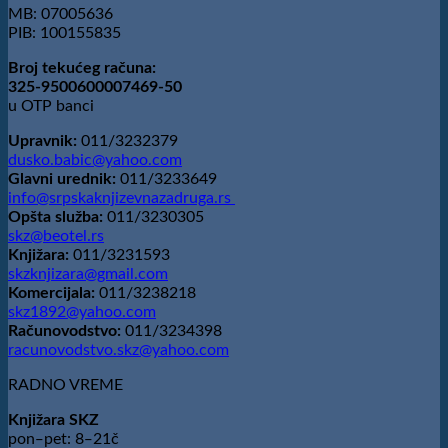
MB: 07005636
PIB: 100155835
Broj tekućeg računa:
325-9500600007469-50
u OTP banci
Upravnik:
011/3232379
dusko.babic@yahoo.com
Glavni urednik:
011/3233649
info@srpskaknjizevnazadruga.rs
Opšta služba:
011/3230305
skz@beotel.rs
Knjižara:
011/3231593
skzknjizara@gmail.com
Komercijala:
011/3238218
skz1892@yahoo.com
Računovodstvo:
011/3234398
racunovodstvo.skz@yahoo.com
RADNO VREME
Knjižara SKZ
pon‒pet: 8‒21č