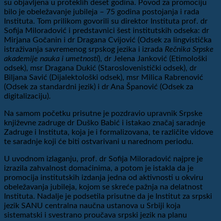
su objavljena u proteklih deset godina. Povod za promociju
bilo je obeležavanje jubileja – 75 godina postojanja i rada
Instituta. Tom prilikom govorili su direktor Instituta prof. dr
Sofija Miloradović i predstavnici šest institutskih odseka: dr
Mirjana Gočanin i dr Dragana Cvijović (Odsek za lingvistička
istraživanja savremenog srpskog jezika i izrada
Rečnika Srpske
akademije nauka i umetnosti
), dr Jelena Janković (Etimološki
odsek), msr Dragana Dukić (Staroslovenistički odsek), dr
Biljana Savić (Dijalektološki odsek), msr Milica Rabrenović
(Odsek za standardni jezik) i dr Ana Španović (Odsek za
digitalizaciju).
Na samom početku prisutne je pozdravio upravnik Srpske
književne zadruge dr Duško Babić i istakao značaj saradnje
Zadruge i Instituta, koja je i formalizovana, te različite vidove
te saradnje koji će biti ostvarivani u narednom periodu.
U uvodnom izlaganju, prof. dr Sofija Miloradović najpre je
izrazila zahvalnost domaćinima, a potom je istakla da je
promocija institutskih izdanja jedna od aktivnosti u okviru
obeležavanja jubileja, kojom se skreće pažnja na delatnost
Instituta. Nadalje je podsetila prisutne da je Institut za srpski
jezik SANU centralna naučna ustanova u Srbiji koja
sistematski i svestrano proučava srpski jezik na planu