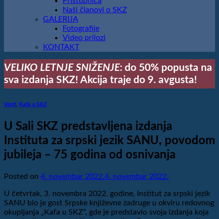
Pristupnica
Naši članovi o SKZ
GALERIJA
Fotografije
Video prilozi
KONTAKT
VELIKO LETNJE SNIŽENJE
: do 50% popusta na
sva izdanja SKZ! Akcija traje do 9. avgusta!
Vesti
,
Kafa u SKZ
U Sali SKZ predstavljena izdanja
Instituta za srpski jezik SANU, povodom
jubileja ‒ 75 godina od osnivanja
Posted on
4. novembar 2022.
4. novembar 2022.
U četvrtak, 3. novembra 2022. godine, Institut za srpski jezik
SANU bio je gost Srpske književne zadruge u okviru redovnog
okupljanja „Kafa u SKZ“, gde je predstavio svoja izdanja koja