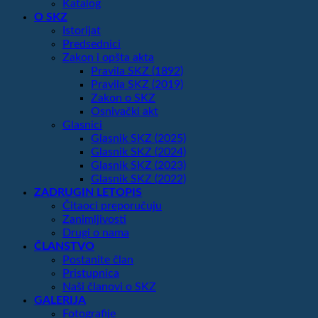
Katalog
O SKZ
Istorijat
Predsednici
Zakon i opšta akta
Pravila SKZ (1892)
Pravila SKZ (2019)
Zakon o SKZ
Osnivački akt
Glasnici
Glasnik SKZ (2025)
Glasnik SKZ (2024)
Glasnik SKZ (2023)
Glasnik SKZ (2022)
ZADRUGIN LETOPIS
Čitaoci preporučuju
Zanimljivosti
Drugi o nama
ČLANSTVO
Postanite član
Pristupnica
Naši članovi o SKZ
GALERIJA
Fotografije