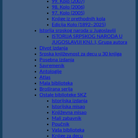
99. Kolo (2007)
98. Kolo (2006)
97. Kolo (2005)
Knjige iz prethodnih kola
Edicija Kolo (1892‒2025)
Istorija srpskog naroda u Jugoslaviji
ISTORIJA SRPSKOG NARODA U
JUGOSLAVIJI KNJ. I, Grupa autora
Divot izdanja
Srpska književnost za decu u 30 knjiga
Posebna izdanja
Savremenik
Antologije
Atlas
Mala biblioteka
Broširana serija
Ostale biblioteke SKZ
Istorijska izdanja
Istorijska misao
Književna misao
Mali zabavnik
Poučnik
Vaša biblioteka
Knjige za decu