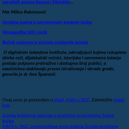
narodnih govora Kosova i Metohije
…
Msr Milica Rabrenović
Sintaksa pasiva u savremenom srpskom jeziku
Monografija Stih i jezik
Rečnik pojmova iz perioda epidemije kovida
O digitalnim izdanjima Instituta, zahvaljujući kojima rukopisne
zbirke reči, dijalekatski rečnici, istorijska i savremena izdanja
postaju potpuno pretraživa i dostupna široj publici, a
naučnicima olakšavaju proces istraživanja i obrade građe,
govorila je dr Ana Španović
Ovaj unos je postavljen u
Vesti
,
Kafa u SKZ
. Zabeležite
stalni
link
.
Srpska književna zadruga u pratećim programima Sajma
knjiga
KAFA U SKZ: predstavljena nova izdanja Srpske književne