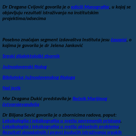
Dr Dragana Cvijović govorila je o
ediciji Monografije
, u kojoj se
objavljuju rezultati istraživanja na institutskim
projektima/odsecima
Posebno značajan segment izdavaštva Instituta jesu
časopisi
, o
kojima je govorila je dr Jelena Janković
Srpski dijalektološki zbornik
Južnoslovenski filolog
Biblioteka Južnoslovenskog filologa
Naš jezik
Msr Dragana Dukić predstavila je
Rečnik Marijinog
četvorojevanđelja
Dr Biljana Savić govorila je o zbornicima radova, poput:
Leksikologija i leksikografija u svetlu savremenih pristupa
,
Leksikologija i leksikografija u svetlu aktuelnih problema
,
Rezultati dosadašnjih i pravci budućih istraživanja srpskih