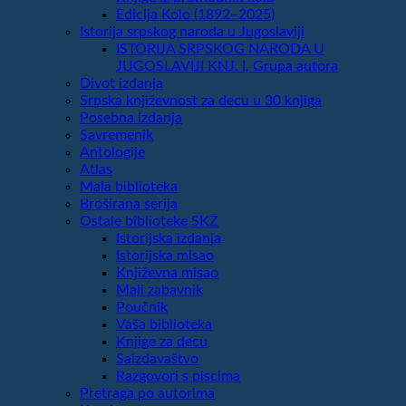
Edicija Kolo (1892‒2025)
Istorija srpskog naroda u Jugoslaviji
ISTORIJA SRPSKOG NARODA U
JUGOSLAVIJI KNJ. I, Grupa autora
Divot izdanja
Srpska književnost za decu u 30 knjiga
Posebna izdanja
Savremenik
Antologije
Atlas
Mala biblioteka
Broširana serija
Ostale biblioteke SKZ
Istorijska izdanja
Istorijska misao
Književna misao
Mali zabavnik
Poučnik
Vaša biblioteka
Knjige za decu
Saizdavaštvo
Razgovori s piscima
Pretraga po autorima