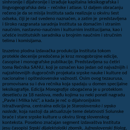
sinhronije i dijahronije i izrađuje kapitalna leksikografska i
lingvogeografska dela – rečnike i atlase. U daljem obraćanju
rečeno je da se misija Instituta sada realizuje u okviru šest
odseka, čiji je rad svedeno naznačen, a zatim je predstavljena
i široko razgranata saradnja Instituta sa domaćim i stranim
naučnim, nastavno-naučnim i kulturnim institucijama, kao i
učešće institutskih saradnika u brojnim naučnim i stručnim
telima i komisijama.
Izuzetno plodna izdavačka produkcija Instituta tokom
protekle decenije predočena je kroz mnogobrojne edicije,
časopise i monografske publikacije. Predstavljena su četiri
toma Rečnika SANU, koji je označen kao jedan od najvažnijih i
najzahtevnijih dugoročnih projekata srpske nauke i kulture od
nacionalne i opšteslovenske važnosti. Osim ovog tezaurusa,
promovisana su i dva rečnika koja spadaju u domen specijalne
leksikografije. Edicija
Monografije
obogaćena je u proteklom
desetleću za 18 naslova, među kojima su neki poneli nagradu
„Pavle i Milka Ivić“, a kada je reč o dijahronijskim
istraživanjima, centralna edicija je
Staroslovensko i srpsko
nasleđe
, koja nastoji da aktualizuje teme delatnosti Solunske
braće i stare srpske kulture u okviru šireg slovenskog
konteksta. Posebno značajan segment izdavaštva Instituta
jesu časopisi
Srpski dijalektološki zbornik
,
Južnoslovenski filolog
,