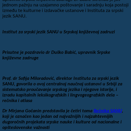
jednom pažnju na uzajamno poštovanje i saradnju koja postoji
između te kulturne i izdavačke ustanove i Instituta za srpski
jezik SANU.
Institut za srpski jezik SANU u Srpskoj književnoj zadruzi
Prisutne je pozdravio dr Duško Babić, upravnik Srpske
književne zadruge
Prof. dr Sofija Miloradović, direktor Instituta za srpski jezik
SANU, govorila o ovoj centralnoj naučnoj ustanovi u Srbiji za
sistematsko proučavanje srpskog jezika i njegove istorije, i
izradu kapitalnih leksikografskih i lingvogeografskih dela –
rečnika i atlasa
Dr Mirjana Gočanin predstavila je četiri toma
Rečnika SANU
,
koji je označen kao jedan od najvažnijih i najzahtevnijih
dugoročnih projekata srpske nauke i kulture od nacionalne i
opšteslovenske važnosti