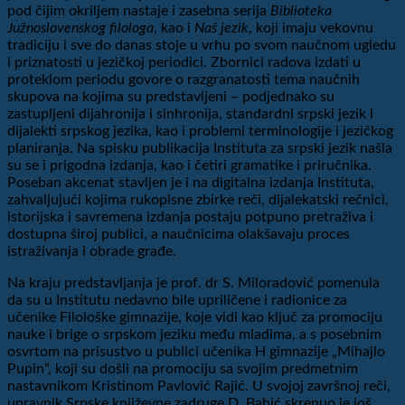
pod čijim okriljem nastaje i zasebna serija
Biblioteka
Južnoslovenskog filologa
, kao i
Naš jezik
, koji imaju vekovnu
tradiciju i sve do danas stoje u vrhu po svom naučnom ugledu
i priznatosti u jezičkoj periodici. Zbornici radova izdati u
proteklom periodu govore o razgranatosti tema naučnih
skupova na kojima su predstavljeni – podjednako su
zastupljeni dijahronija i sinhronija, standardni srpski jezik i
dijalekti srpskog jezika, kao i problemi terminologije i jezičkog
planiranja. Na spisku publikacija Instituta za srpski jezik našla
su se i prigodna izdanja, kao i četiri gramatike i priručnika.
Poseban akcenat stavljen je i na digitalna izdanja Instituta,
zahvaljujući kojima rukopisne zbirke reči, dijalekatski rečnici,
istorijska i savremena izdanja postaju potpuno pretraživa i
dostupna široj publici, a naučnicima olakšavaju proces
istraživanja i obrade građe.
Na kraju predstavljanja je prof. dr S. Miloradović pomenula
da su u Institutu nedavno bile upriličene i radionice za
učenike Filološke gimnazije, koje vidi kao ključ za promociju
nauke i brige o srpskom jeziku među mladima, a s posebnim
osvrtom na prisustvo u publici učenika H gimnazije „Mihajlo
Pupin“, koji su došli na promociju sa svojim predmetnim
nastavnikom Kristinom Pavlović Rajić. U svojoj završnoj reči,
upravnik Srpske književne zadruge D. Babić skrenuo je još