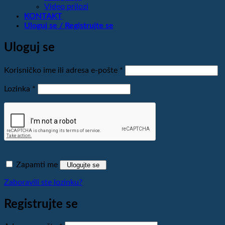
Video prilozi
KONTAKT
Uloguj se / Registrujte se
Uloguj se
Obavezno
Korisničko ime ili adresa e-pošte
*
Obavezno
Lozinka
*
Zapamti me
Ulogujte se
Zaboravili ste lozinku?
Registrujte se