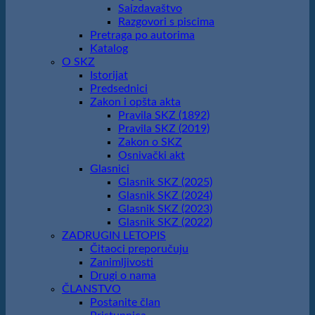
Saizdavaštvo
Razgovori s piscima
Pretraga po autorima
Katalog
O SKZ
Istorijat
Predsednici
Zakon i opšta akta
Pravila SKZ (1892)
Pravila SKZ (2019)
Zakon o SKZ
Osnivački akt
Glasnici
Glasnik SKZ (2025)
Glasnik SKZ (2024)
Glasnik SKZ (2023)
Glasnik SKZ (2022)
ZADRUGIN LETOPIS
Čitaoci preporučuju
Zanimljivosti
Drugi o nama
ČLANSTVO
Postanite član