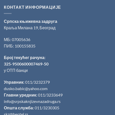
КОНТАКТ ИНФОРМАЦИЈЕ
Српска књижевна задруга
Краља Милана 19, Београд
МБ: 07005636
ПИБ: 100155835
Број текућег рачуна:
325-9500600007469-50
у ОТП банци
Управник:
011/3232379
dusko.babic@yahoo.com
Главни уредник:
011/3233649
info@srpskaknjizevnazadruga.rs
Општа служба:
011/3230305
skz@beotel.rs