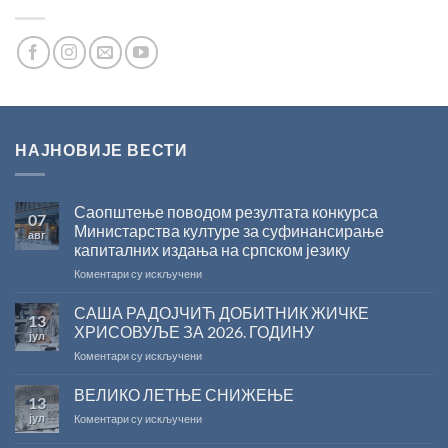
НАЈНОВИЈЕ ВЕСТИ
Саопштење поводом резултата конкурса
07
Министарства културе за суфинансирање
авг
капиталних издања на српском језику
на
Коментари су искључени
Саопштење
поводом
САША РАДОЈЧИЋ ДОБИТНИК ЖИЧКЕ
13
резултата
ХРИСОВУЉЕ ЗА 2026. ГОДИНУ
јул
конкурса
на
Коментари су искључени
Министарства
САША
културе
РАДОЈЧИЋ
ВЕЛИКО ЛЕТЊЕ СНИЖЕЊЕ
за
13
ДОБИТНИК
суфинансирање
јул
на
Коментари су искључени
ЖИЧКЕ
капиталних
ВЕЛИКО
ХРИСОВУЉЕ
издања