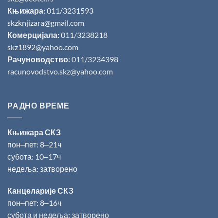
Књижара:
011/3231593
skzknjizara@gmail.com
Комерцијала:
011/3238218
skz1892@yahoo.com
Рачуноводство:
011/3234398
racunovodstvo.skz@yahoo.com
РАДНО ВРЕМЕ
Књижара СКЗ
пон‒пет: 8‒21ч
субота: 10‒17ч
недеља: затворено
Канцеларије СКЗ
пон‒пет: 8‒16ч
субота и недеља: затворено