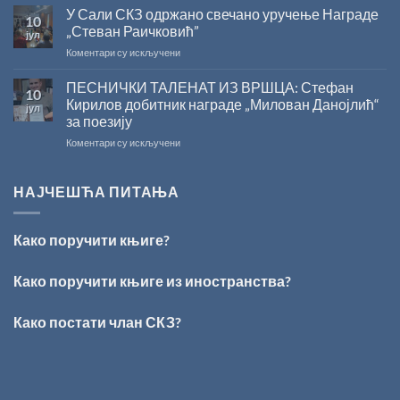
ЛЕТЊЕ
ЗА
на
У Сали СКЗ одржано свечано уручење Награде
10
СНИЖЕЊЕ
2026.
српском
„Стеван Раичковић”
јул
ГОДИНУ
језику
на
Коментари су искључени
У
Сали
ПЕСНИЧКИ ТАЛЕНАТ ИЗ ВРШЦА: Стефан
10
СКЗ
Кирилов добитник награде „Милован Данојлић“
јул
одржано
за поезију
свечано
на
Коментари су искључени
уручење
ПЕСНИЧКИ
Награде
ТАЛЕНАТ
„Стеван
ИЗ
Раичковић”
НАЈЧЕШЋА ПИТАЊА
ВРШЦА:
Стефан
Кирилов
Како поручити књиге?
добитник
награде
„Милован
Како поручити књиге из иностранства?
Данојлић“
за
Како постати члан СКЗ?
поезију