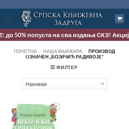
Прескочи
на
садржај
 до 50% попуста на сва издања СКЗ! Акција тр
ПОЧЕТНА
/
НАША КЊИЖАРА
/
ПРОИЗВОД
OЗНАЧЕН „БОЈИЧИЋ РАДИВОЈЕ“
ФИЛТЕР
Додај
у
Листу
жеља