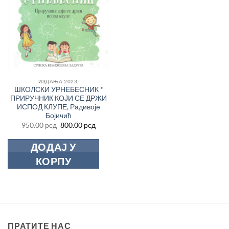
ИЗДАЊА 2023.
ШКОЛСКИ УРНЕБЕСНИК *
ПРИРУЧНИК КОЈИ СЕ ДРЖИ
ИСПОД КЛУПЕ, Радивоје
Бојичић
Оригинална
Тренутна
950.00
рсд
800.00
рсд
цена
цена
је
је:
ДОДАЈ У
била:
800.00 рсд.
950.00 рсд.
КОРПУ
ПРАТИТЕ НАС