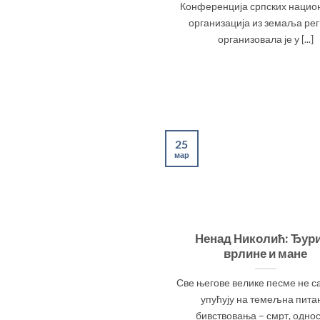
Конференција српских нацио
организација из земаља ре
организовала је у [...]
25
мар
Ненад Николић: Ђур
врлине и мане
Све његове велике песме не с
упућују на темељна пит
бивствовања – смрт, однос [