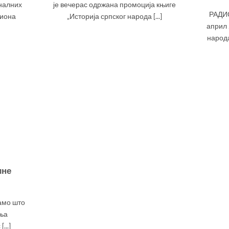
налних
је вечерас одржана промоција књиге
РАДИ
гиона
„Историја српског народа [...]
април 
народа
ине
амо што
ања
...]