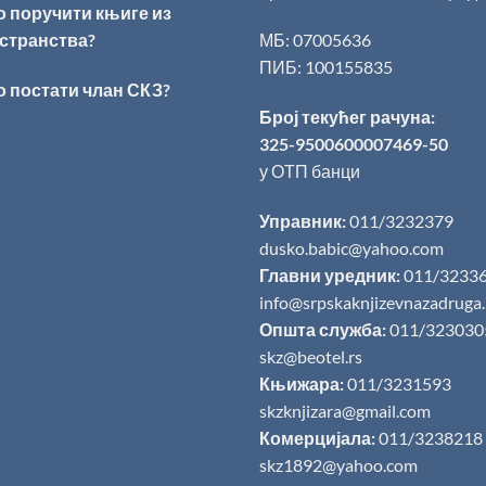
о поручити књиге из
странства?
МБ: 07005636
ПИБ: 100155835
о постати члан СКЗ?
Број текућег рачуна:
325-9500600007469-50
у ОТП банци
Управник:
011/3232379
dusko.babic@yahoo.com
Главни уредник:
011/3233
info@srpskaknjizevnazadruga
Општа служба:
011/323030
skz@beotel.rs
Књижара:
011/3231593
skzknjizara@gmail.com
Комерцијала:
011/3238218
skz1892@yahoo.com