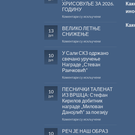
ХРИСОВУЉЕ ЗА 2026.
Как
ГОДИНУ
ино
на
Коментари су искључени
САША
Как
РАДОЈЧИЋ
ВЕЛИКО ЛЕТЊЕ
13
ДОБИТНИК
СНИЖЕЊЕ
јул
ЖИЧКЕ
на
Коментари су искључени
ХРИСОВУЉЕ
ВЕЛИКО
ЗА
ЛЕТЊЕ
У Сали СКЗ одржано
2026.
10
СНИЖЕЊЕ
ГОДИНУ
свечано уручење
јул
Награде „Стеван
Раичковић”
на
Коментари су искључени
У
Сали
ПЕСНИЧКИ ТАЛЕНАТ
10
СКЗ
ИЗ ВРШЦА: Стефан
јул
одржано
Кирилов добитник
свечано
награде „Милован
уручење
Данојлић“ за поезију
Награде
„Стеван
на
Коментари су искључени
Раичковић”
ПЕСНИЧКИ
ТАЛЕНАТ
РЕЧ ЈЕ НАШ ОБРАЗ
10
ИЗ