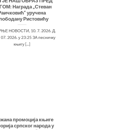
Ч ЈЕ НАШ ОБРАЗ ПРЕД
ГОМ: Награда „Стеван
Раичковић“ уручена
лободану Ристовићу
ЊЕ НОВОСТИ, 10. 7. 2026. Д.
. 07. 2026. у 23:25 ЗА песничку
књигу [...]
жана промоција књиге
орија српског народа у