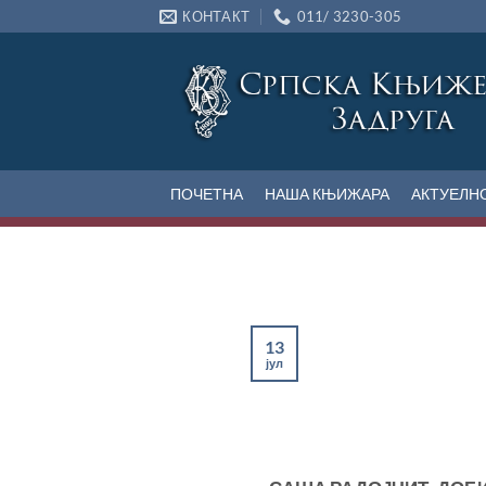
Прескочи
КОНТАКТ
011/ 3230-305
на
садржај
ПОЧЕТНА
НАША КЊИЖАРА
АКТУЕЛН
13
јул