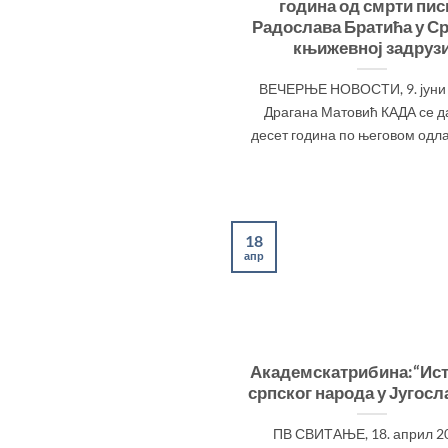
година од смрти пис
Радослава Братића у Ср
књижевној задруз
ВЕЧЕРЊЕ НОВОСТИ, 9. јуни 
Драгана Матовић КАДА се д
десет година по његовом одласк
18
апр
Академскатрибина:“Ист
српског народа у Југосл
ПВ СВИТАЊЕ, 18. април 2