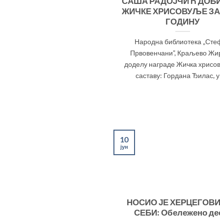
САША РАДОЈЧИЋ ДОБ
ЖИЧКЕ ХРИСОВУЉЕ ЗА 
ГОДИНУ
Народна библиотека „Сте
Првовенчани”, Краљево Жи
доделу награде Жичка хрисов
саставу: Гордана Ђилас, у [
10
јун
НОСИО ЈЕ ХЕРЦЕГОВИ
СЕБИ: Обележено де