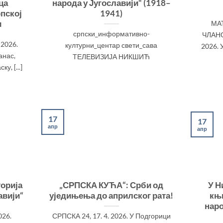
ца
народа у Југославији“ (1918–
пској
1941)
и
МА
српски_информативно-
ЧЛАНО
2026.
културни_центар свети_сава
2026. 
анас,
ТЕЛЕВИЗИЈА НИКШИЋ
у, [...]
17
17
апр
апр
орија
„СРПСКА КУЋА“: Срби од
У Н
авији“
уједињења до априлског рата!
књи
наро
026.
СРПСКА 24, 17. 4. 2026. У Подгорици