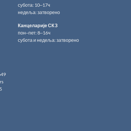
субота: 10‒17ч
недеља: затворено
Канцеларије СКЗ
пон‒пет: 8‒16ч
субота и недеља: затворено
649
.rs
5