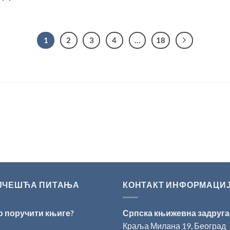
1
2
3
4
…
18
ЈЧЕШЋА ПИТАЊА
КОНТАКТ ИНФОРМАЦИ
о поручити књиге?
Српска књижевна задруга
Краља Милана 19, Београд