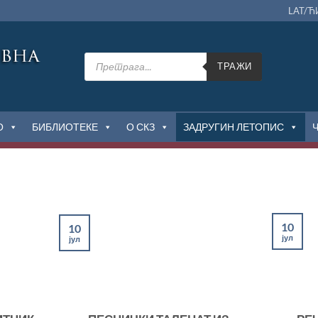
LAT/Ћ
Products
search
ТРАЖИ
О
БИБЛИОТЕКЕ
О СКЗ
ЗАДРУГИН ЛЕТОПИС
10
10
јул
јул