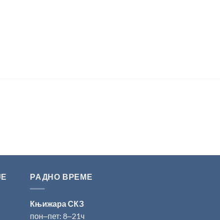
ЈЕ
РАДНО ВРЕМЕ
Књижара СКЗ
пон‒пет: 8‒21ч