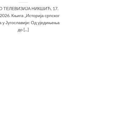
О ТЕЛЕВИЗИЈА НИКШИЋ, 17.
2026. Књига „Историја српског
 у Југославији: Од уједињења
до [...]