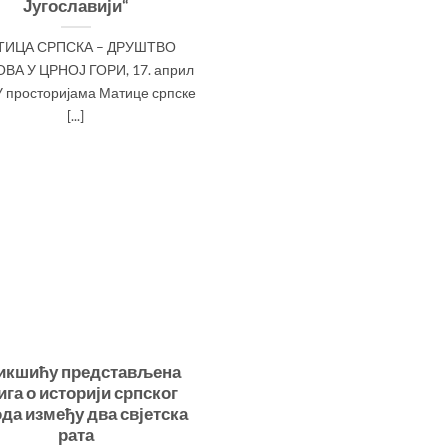
Југославији“
ТИЦА СРПСКА – ДРУШТВО
ВА У ЦРНОЈ ГОРИ, 17. април
У просторијама Матице српске
[...]
икшићу представљена
га о историји српског
да између два свјетска
рата