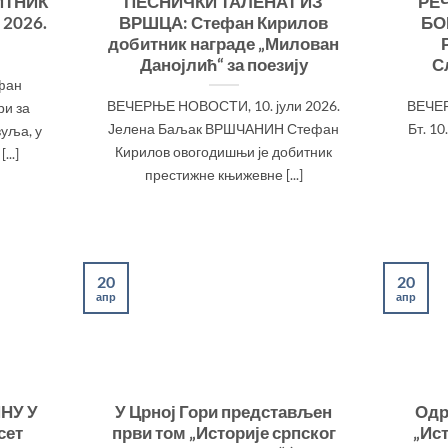
ИТНИК
ПЕСНИЧКИ ТАЛЕНАТ ИЗ
РЕ
2026.
ВРШЦА: Стефан Кирилов
БО
добитник награде „Милован
Данојлић“ за поезију
С
фан
ВЕЧЕРЊЕ НОВОСТИ, 10. јули 2026.
ВЕЧЕР
ри за
Јелена Баљак ВРШЧАНИН Стефан
Бт. 10
уља, у
Кирилов овогодишњи је добитник
...]
престижне књижевне [...]
20
20
апр
апр
НУ У
У Црној Гори представљен
Одр
сет
први том „Историје српског
„Ист