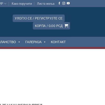
ИР
Како поручити
Листa жеља
УЛОГУЈ СЕ / РЕГИСТРУЈТЕ СЕ
КОРПА /
0.00
РСД
ЧЛАНСТВО
ГАЛЕРИЈА
КОНТАКТ