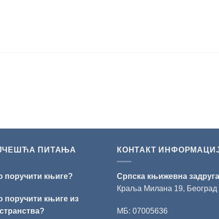
ЈЧЕШЋА ПИТАЊА
КОНТАКТ ИНФОРМАЦИ
о поручити књиге?
Српска књижевна задруг
Краља Милана 19, Београд
о поручити књиге из
странства?
МБ: 07005636