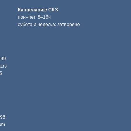
Канцеларије СКЗ
пон‒пет: 8‒16ч
субота и недеља: затворено
649
a.rs
5
398
com