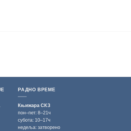
ЈЕ
РАДНО ВРЕМЕ
а
Књижара СКЗ
пон‒пет: 8‒21ч
субота: 10‒17ч
недеља: затворено