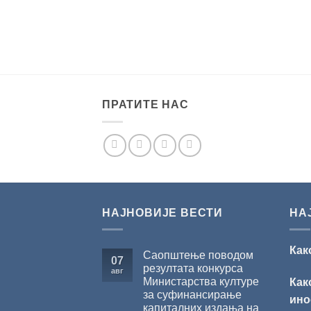
ПРАТИТЕ НАС
НАЈНОВИЈЕ ВЕСТИ
НА
Как
Саопштење поводом
07
резултата конкурса
авг
Министарства културе
Как
за суфинансирање
ино
капиталних издања на