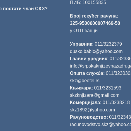
ПИБ: 100155835
о постати члан СКЗ?
Број текућег рачуна:
325-9500600007469-50
у ОТП банци
Управник:
011/3232379
dusko.babic@yahoo.com
Главни уредник:
011/3233
info@srpskaknjizevnazadrug
Општа служба:
011/323030
skz@beotel.rs
Књижара:
011/3231593
skzknjizara@gmail.com
Комерцијала:
011/3238218
skz1892@yahoo.com
Рачуноводство:
011/3234
racunovodstvo.skz@yahoo.