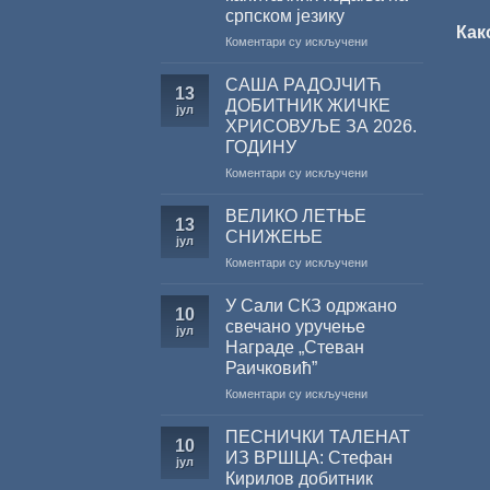
српском језику
Как
на
Коментари су искључени
Саопштење
поводом
САША РАДОЈЧИЋ
13
резултата
ДОБИТНИК ЖИЧКЕ
јул
конкурса
ХРИСОВУЉЕ ЗА 2026.
Министарства
ГОДИНУ
културе
за
на
Коментари су искључени
суфинансирање
САША
капиталних
РАДОЈЧИЋ
ВЕЛИКО ЛЕТЊЕ
13
издања
ДОБИТНИК
СНИЖЕЊЕ
јул
на
ЖИЧКЕ
на
Коментари су искључени
српском
ХРИСОВУЉЕ
ВЕЛИКО
језику
ЗА
ЛЕТЊЕ
2026.
У Сали СКЗ одржано
10
СНИЖЕЊЕ
ГОДИНУ
свечано уручење
јул
Награде „Стеван
Раичковић”
на
Коментари су искључени
У
Сали
ПЕСНИЧКИ ТАЛЕНАТ
10
СКЗ
ИЗ ВРШЦА: Стефан
јул
одржано
Кирилов добитник
свечано