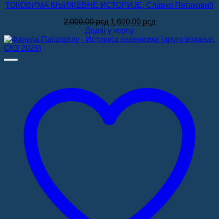
ТОКОВИМА КЊИЖЕВНЕ ИСТОРИЈЕ, Славко Петаковић
Оригинална
Тренутна
2,000.00
рсд
1,600.00
рсд
цена
цена
Додај у корпу
је
је:
била:
1,600.00 рсд.
2,000.00 рсд.