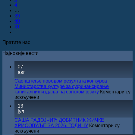
4
…
39
40
41
Пратите нас
Најновије вести
07
авг
Саопштење поводом резултата конкурса
Министарства културе за суфинансирање
капиталних издања на српском језику
Коментари су
на
искључени
Саопштење
13
поводом
јул
резултата
конкурса
САША РАДОЈЧИЋ ДОБИТНИК ЖИЧКЕ
Министарства
ХРИСОВУЉЕ ЗА 2026. ГОДИНУ
Коментари су
културе
на
искључени
за