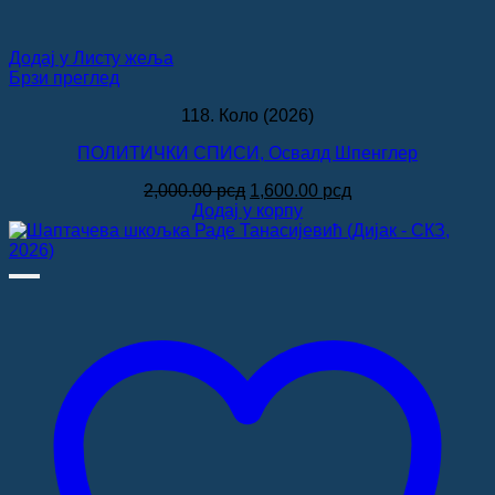
Додај у Листу жеља
Брзи преглед
118. Коло (2026)
ПОЛИТИЧКИ СПИСИ, Освалд Шпенглер
Оригинална
Тренутна
2,000.00
рсд
1,600.00
рсд
цена
цена
Додај у корпу
је
је:
била:
1,600.00 рсд.
2,000.00 рсд.