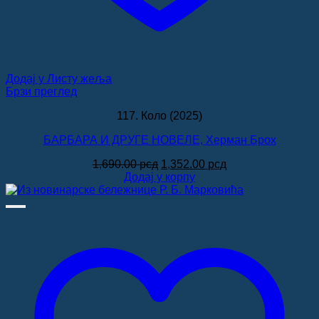
Додај у Листу жеља
Брзи преглед
117. Коло (2025)
БАРБАРА И ДРУГЕ НОВЕЛЕ, Херман Брох
Оригинална
Тренутна
1,690.00
рсд
1,352.00
рсд
цена
цена
Додај у корпу
је
је:
била:
1,352.00 рсд.
1,690.00 рсд.