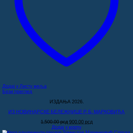
Додај у Листу жеља
Брзи преглед
ИЗДАЊА 2026.
ИЗ НОВИНАРСКЕ БЕЛЕЖНИЦЕ Р. Б. МАРКОВИЋА
Оригинална
Тренутна
1,500.00
рсд
900.00
рсд
цена
цена
Додај у корпу
је
је: