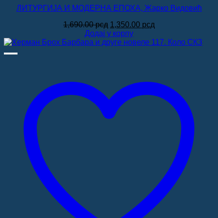
ЛИТУРГИЈА И МОДЕРНА ЕПОХА, Жарко Видовић
Оригинална
Тренутна
1,690.00
рсд
1,350.00
рсд
цена
цена
Додај у корпу
је
је:
била:
1,350.00 рсд.
1,690.00 рсд.