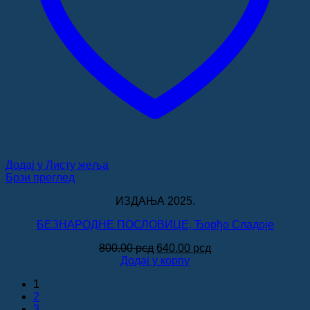
Додај у Листу жеља
Брзи преглед
ИЗДАЊА 2025.
БЕЗНАРОДНЕ ПОСЛОВИЦЕ, Ђорђо Сладоје
Оригинална
Тренутна
800.00
рсд
640.00
рсд
цена
цена
Додај у корпу
је
је:
1
била:
640.00 рсд.
2
800.00 рсд.
3