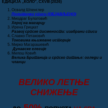
ЕДИЦИЈА „КОЛО“
, CXVIII
(2026)
била:
320.00 рсд.
350.00 рсд.
Освалд Шпенглер
Политички списи (ОБЈАВЉЕНО)
Миодраг Булатовић
Херој на магарцу
Ирена Грицкат
Развој српске писмености: изабрани списи
Славко Петаковић
Токовима књижевне историје
Мирко Магарашевић
Дунавске елегије
Милош Ковић
Велика
Британија и српско питање: огледи и
чланци
ВЕЛИКО ЛЕТЊЕ
СНИЖЕЊЕ
50%