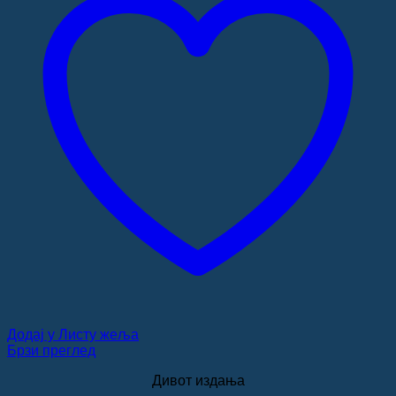
Додај у Листу жеља
Брзи преглед
Дивот издања