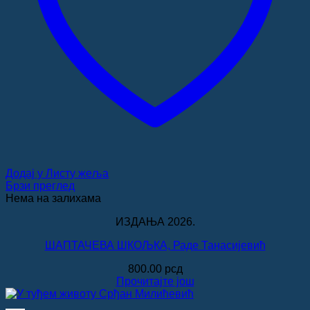
Додај у Листу жеља
Брзи преглед
Нема на залихама
ИЗДАЊА 2026.
ШАПТАЧЕВА ШКОЉКА, Раде Танасијевић
800.00
рсд
Прочитајте још