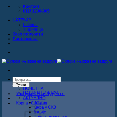
Прескочи
Контакт
на
011/ 3230-305
садржај
LAT/ЋИР
Latinica
Ћирилица
Како поручити
Листa жеља
Products
search
Тражи
ПОЧЕТНА
НАША КЊИЖАРА
Улогуј се / Региструјте се
АКТУЕЛНО
Вести
Корпа /
0.00
рсд
Кафа у СКЗ
Акције
Повратак читању