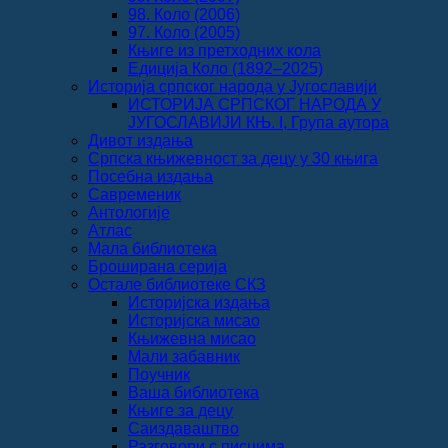
98. Коло (2006)
97. Коло (2005)
Књиге из претходних кола
Едиција Коло (1892‒2025)
Историја српског народа у Југославији
ИСТОРИЈА СРПСКОГ НАРОДА У
ЈУГОСЛАВИЈИ КЊ. I, Група аутора
Дивот издања
Српска књижевност за децу у 30 књига
Посебна издања
Савременик
Антологије
Атлас
Мала библиотека
Броширана серија
Остале библиотеке СКЗ
Историјска издања
Историјска мисао
Књижевна мисао
Мали забавник
Поучник
Ваша библиотека
Књиге за децу
Саиздаваштво
Разговори с писцима