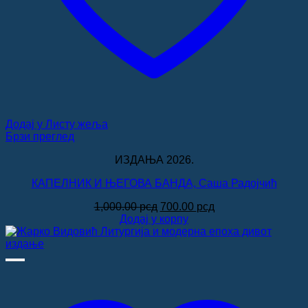
Додај у Листу жеља
Брзи преглед
ИЗДАЊА 2026.
КАПЕЛНИК И ЊЕГОВА БАНДА, Саша Радојчић
Оригинална
Тренутна
1,000.00
рсд
700.00
рсд
цена
цена
Додај у корпу
је
је:
била:
700.00 рсд.
1,000.00 рсд.