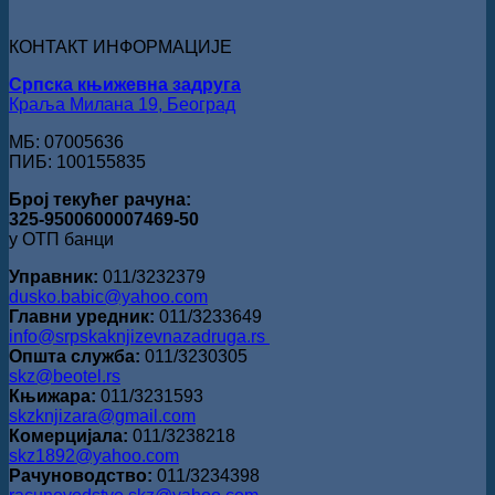
Данојлић“
за
КОНТАКТ ИНФОРМАЦИЈЕ
поезију
Српска књижевна задруга
Краља Милана 19, Београд
МБ: 07005636
ПИБ: 100155835
Број текућег рачуна:
325-9500600007469-50
у ОТП банци
Управник:
011/3232379
dusko.babic@yahoo.com
Главни уредник:
011/3233649
info@srpskaknjizevnazadruga.rs
Општа служба:
011/3230305
skz@beotel.rs
Књижара:
011/3231593
skzknjizara@gmail.com
Комерцијала:
011/3238218
skz1892@yahoo.com
Рачуноводство:
011/3234398