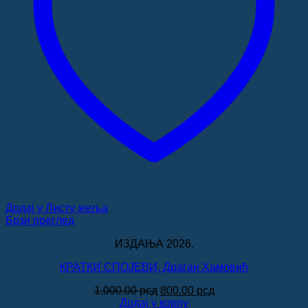
Додај у Листу жеља
Брзи преглед
ИЗДАЊА 2026.
КРАТКИ СПОЈЕВИ, Драган Хамовић
Оригинална
Тренутна
1,000.00
рсд
800.00
рсд
цена
цена
Додај у корпу