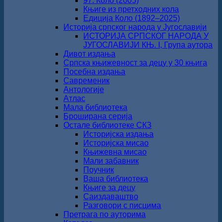
97. Коло (2005)
Књиге из претходних кола
Едиција Коло (1892‒2025)
Историја српског народа у Југославији
ИСТОРИЈА СРПСКОГ НАРОДА У
ЈУГОСЛАВИЈИ КЊ. I, Група аутора
Дивот издања
Српска књижевност за децу у 30 књига
Посебна издања
Савременик
Антологије
Атлас
Мала библиотека
Броширана серија
Остале библиотеке СКЗ
Историјска издања
Историјска мисао
Књижевна мисао
Мали забавник
Поучник
Ваша библиотека
Књиге за децу
Саиздаваштво
Разговори с писцима
Претрага по ауторима