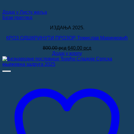
Додај у Листу жеља
Брзи преглед
ИЗДАЊА 2025.
КРОЗ ОДШКРИНУТИ ПРОЗОР, Томислав Маринковић
Оригинална
Тренутна
800.00
рсд
640.00
рсд
цена
цена
Додај у корпу
је
је:
била:
640.00 рсд.
800.00 рсд.