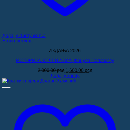
Додај у Листу жеља
Брзи преглед
ИЗДАЊА 2026.
ИСТОРИЈА ХЕЛЕНИЗМА, Фанула Папазоглу
Оригинална
Тренутна
2,000.00
рсд
1,600.00
рсд
цена
цена
Додај у корпу
је
је:
била:
1,600.00 рсд.
2,000.00 рсд.