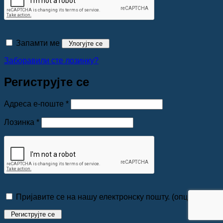
Запамти ме
Улогујте се
Заборавили сте лозинку?
Региструјте се
Обавезно
Адреса е-поште
*
Обавезно
Лозинка
*
Пријавите се на нашу електронску пошту.
(опционо)
Региструјте се