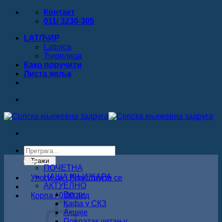
Прескочи
Контакт
на
011/ 3230-305
садржај
LAT/ЋИР
Latinica
Ћирилица
Како поручити
Листa жеља
Products
search
Тражи
ПОЧЕТНА
НАША КЊИЖАРА
Улогуј се / Региструјте се
АКТУЕЛНО
Вести
Корпа /
0.00
рсд
Кафа у СКЗ
Акције
Повратак читању