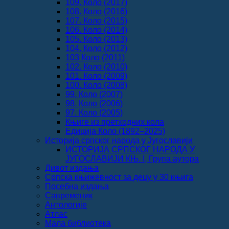
109. Коло (2017)
108. Коло (2016)
107. Коло (2015)
106. Коло (2014)
105. Коло (2013)
104. Коло (2012)
103 Коло (2011)
102. Коло (2010)
101. Коло (2009)
100. Коло (2008)
99. Коло (2007)
98. Коло (2006)
97. Коло (2005)
Књиге из претходних кола
Едиција Коло (1892‒2025)
Историја српског народа у Југославији
ИСТОРИЈА СРПСКОГ НАРОДА У
ЈУГОСЛАВИЈИ КЊ. I, Група аутора
Дивот издања
Српска књижевност за децу у 30 књига
Посебна издања
Савременик
Антологије
Атлас
Мала библиотека