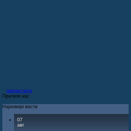
прелистајте
Пратите нас
Најновије вести
07
авг