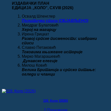
ИЗДАВАЧКИ ПЛАН
ЕДИЦИЈА „КОЛО“
, CXVIII
(2026)
Освалд Шпенглер
Политички списи (ОБЈАВЉЕНО)
Миодраг Булатовић
Херој на магарцу
Ирена Грицкат
Развој српске писмености: изабрани
списи
Славко Петаковић
Токовима књижевне историје
Мирко Магарашевић
Дунавске елегије
Милош Ковић
Велика
Британија и српско питање:
огледи и чланци
118. Коло (2026)
2 Производи