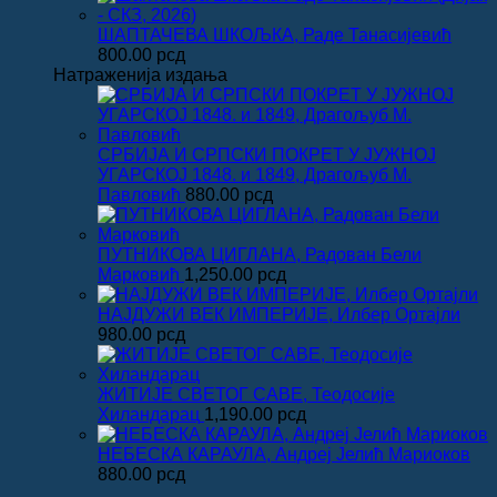
ШАПТАЧЕВА ШКОЉКА, Раде Танасијевић
800.00
рсд
Натраженија издања
СРБИЈА И СРПСКИ ПОКРЕТ У ЈУЖНОЈ
УГАРСКОЈ 1848. и 1849, Драгољуб М.
Павловић
880.00
рсд
ПУТНИКОВА ЦИГЛАНА, Радован Бели
Марковић
1,250.00
рсд
НАЈДУЖИ ВЕК ИМПЕРИЈЕ, Илбер Ортајли
980.00
рсд
ЖИТИЈЕ СВЕТОГ САВЕ, Теодосије
Хиландарац
1,190.00
рсд
НЕБЕСКА КАРАУЛА, Андреј Јелић Мариоков
880.00
рсд