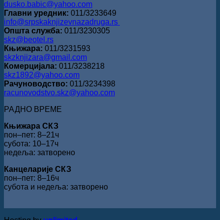
dusko.babic@yahoo.com
Главни уредник:
011/3233649
info@srpskaknjizevnazadruga.rs
Општа служба:
011/3230305
skz@beotel.rs
Књижара:
011/3231593
skzknjizara@gmail.com
Комерцијала:
011/3238218
skz1892@yahoo.com
Рачуноводство:
011/3234398
racunovodstvo.skz@yahoo.com
РАДНО ВРЕМЕ
Књижара СКЗ
пон‒пет: 8‒21ч
субота: 10‒17ч
недеља: затворено
Канцеларије СКЗ
пон‒пет: 8‒16ч
субота и недеља: затворено