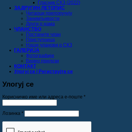
Гласник СКЗ (2022)
ЗАДРУГИН ЛЕТОПИС
Читаоци препоручују
Занимљивости
Други о нама
ЧЛАНСТВО
Постаните члан
Приступница
Наши чланови о СКЗ
ГАЛЕРИЈА
Фотографије
Видео прилози
КОНТАКТ
Улогуј се / Региструјте се
Улогуј се
Обавезно
Корисничко име или адреса е-поште
*
Обавезно
Лозинка
*