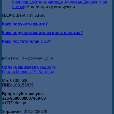
свечано
Кирилов добитник награде „Милован Данојлић“ за
уручењ
на
поезију
Коментари су искључени
Наград
ПЕСНИЧКИ
„Стеван
НАЈЧЕШЋА ПИТАЊА
ТАЛЕНАТ
Раичков
ИЗ
Како поручити књиге?
ВРШЦА:
Стефан
Како поручити књиге из иностранства?
Кирилов
добитник
Како постати члан СКЗ?
награде
„Милован
Данојлић“
за
КОНТАКТ ИНФОРМАЦИЈЕ
поезију
Српска књижевна задруга
Краља Милана 19, Београд
МБ: 07005636
ПИБ: 100155835
Број текућег рачуна:
325-9500600007469-50
у ОТП банци
Управник:
011/3232379