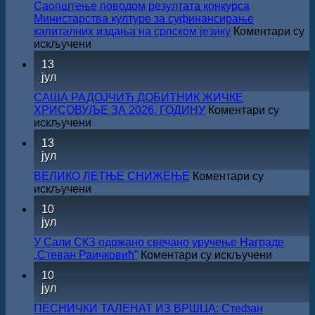
Саопштење поводом резултата конкурса
Министарства културе за суфинансирање
капиталних издања на српском језику
Коментари су
на
искључени
Саопштење
13
поводом
јул
резултата
конкурса
САША РАДОЈЧИЋ ДОБИТНИК ЖИЧКЕ
Министарства
ХРИСОВУЉЕ ЗА 2026. ГОДИНУ
Коментари су
културе
на
искључени
за
САША
13
суфинансирање
РАДОЈЧИЋ
јул
капиталних
ДОБИТНИК
издања
ЖИЧКЕ
ВЕЛИКО ЛЕТЊЕ СНИЖЕЊЕ
Коментари су
на
ХРИСОВУЉЕ
на
искључени
српском
ЗА
ВЕЛИКО
језику
10
2026.
ЛЕТЊЕ
јул
ГОДИНУ
СНИЖЕЊЕ
У Сали СКЗ одржано свечано уручење Награде
на
„Стеван Раичковић”
Коментари су искључени
У
10
Сали
јул
СКЗ
одржан
ПЕСНИЧКИ ТАЛЕНАТ ИЗ ВРШЦА: Стефан