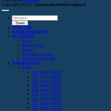
Hosting by
unlimited
Copyright 2026 ©
Српска књижевна задруга
Products
search
Тражи
ПОЧЕТНА
НАША КЊИЖАРА
АКТУЕЛНО
Вести
Кафа у СКЗ
Акције
Повратак читању
Најаве промоција
БИБЛИОТЕКЕ
Koло
118. Коло (2026)
117. Коло (2025)
116. Коло (2024)
115. Коло (2023)
114. Коло (2022)
113. Коло (2021)
112. Коло (2020)
111. Коло (2019)
110. Коло (2018)