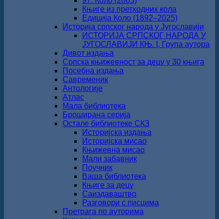
97. Коло (2005)
Књиге из претходних кола
Едиција Коло (1892‒2025)
Историја српског народа у Југославији
ИСТОРИЈА СРПСКОГ НАРОДА У
ЈУГОСЛАВИЈИ КЊ. I, Група аутора
Дивот издања
Српска књижевност за децу у 30 књига
Посебна издања
Савременик
Антологије
Атлас
Мала библиотека
Броширана серија
Остале библиотеке СКЗ
Историјска издања
Историјска мисао
Књижевна мисао
Мали забавник
Поучник
Ваша библиотека
Књиге за децу
Саиздаваштво
Разговори с писцима
Претрага по ауторима