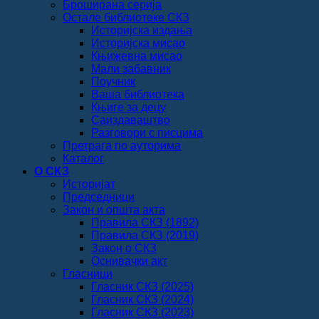
Броширана серија
Остале библиотеке СКЗ
Историјска издања
Историјска мисао
Књижевна мисао
Мали забавник
Поучник
Ваша библиотека
Књиге за децу
Саиздаваштво
Разговори с писцима
Претрага по ауторима
Каталог
О СКЗ
Историјат
Председници
Закон и општа акта
Правила СКЗ (1892)
Правила СКЗ (2019)
Закон о СКЗ
Оснивачки акт
Гласници
Гласник СКЗ (2025)
Гласник СКЗ (2024)
Гласник СКЗ (2023)