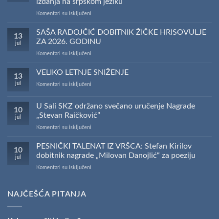
izdanja na srpskom jeziku
na
Komentari su isključeni
Saopštenje
povodom
SAŠA RADOJČIĆ DOBITNIK ŽIČKE HRISOVULJE
13
rezultata
ZA 2026. GODINU
jul
konkursa
na
Komentari su isključeni
Ministarstva
SAŠA
kulture
RADOJČIĆ
VELIKO LETNJE SNIŽENJE
za
13
DOBITNIK
sufinansiranje
jul
na
Komentari su isključeni
ŽIČKE
kapitalnih
VELIKO
HRISOVULJE
izdanja
LETNJE
ZA
na
U Sali SKZ održano svečano uručenje Nagrade
10
SNIŽENJE
2026.
srpskom
„Stevan Raičković”
jul
GODINU
jeziku
na
Komentari su isključeni
U
Sali
PESNIČKI TALENAT IZ VRŠCA: Stefan Kirilov
10
SKZ
dobitnik nagrade „Milovan Danojlić“ za poeziju
jul
održano
na
Komentari su isključeni
svečano
PESNIČKI
uručenje
TALENAT
Nagrade
IZ
NAJČEŠĆA PITANJA
„Stevan
VRŠCA:
Raičković”
Stefan
Kirilov