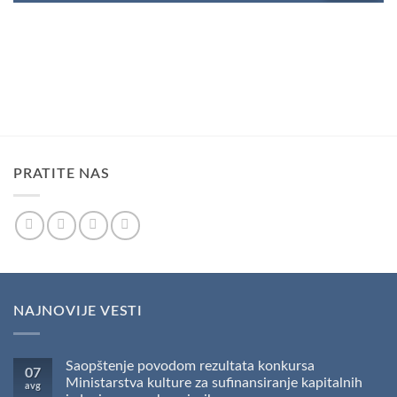
PRATITE NAS
NAJNOVIJE VESTI
Saopštenje povodom rezultata konkursa
07
Ministarstva kulture za sufinansiranje kapitalnih
avg