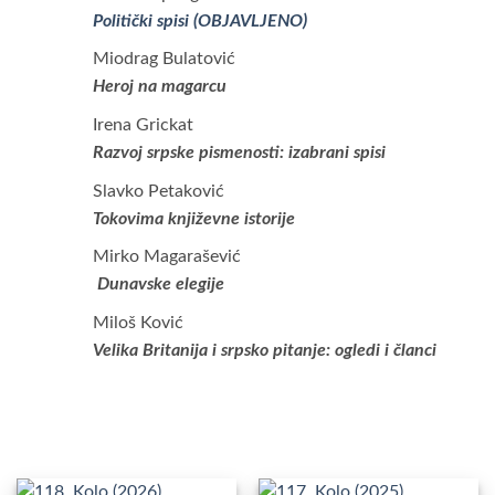
Politički spisi (OBJAVLJENO)
Miodrag Bulatović
Heroj na magarcu
Irena Grickat
Razvoj srpske pismenosti: izabrani spisi
Slavko Petaković
Tokovima književne istorije
Mirko Magarašević
Dunavske elegije
Miloš Ković
Velika
Britanija i srpsko pitanje: ogledi i članci