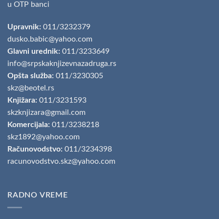
u OTP banci
Upravnik:
011/3232379
dusko.babic@yahoo.com
Glavni urednik:
011/3233649
info@srpskaknjizevnazadruga.rs
Opšta služba:
011/3230305
skz@beotel.rs
Knjižara:
011/3231593
skzknjizara@gmail.com
Komercijala:
011/3238218
skz1892@yahoo.com
Računovodstvo:
011/3234398
racunovodstvo.skz@yahoo.com
RADNO VREME