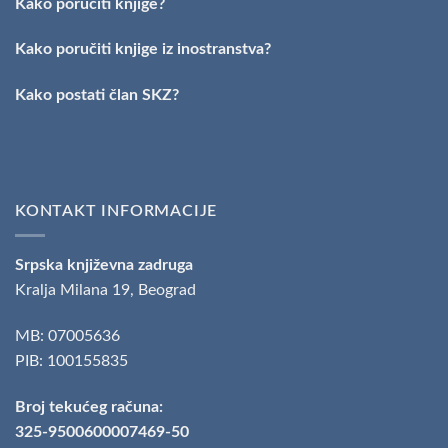
Kako poručiti knjige?
dobitnik
nagrade
„Milovan
Kako poručiti knjige iz inostranstva?
Danojlić“
za
Kako postati član SKZ?
poeziju
KONTAKT INFORMACIJE
Srpska književna zadruga
Kralja Milana 19, Beograd
MB: 07005636
PIB: 100155835
Broj tekućeg računa:
325-9500600007469-50