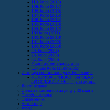
110. Коло (2018)
109. Коло (2017)
108. Коло (2016)
107. Коло (2015)
106. Коло (2014)
105. Коло (2013)
104. Коло (2012)
103 Коло (2011)
102. Коло (2010)
101. Коло (2009)
100. Коло (2008)
99. Коло (2007)
98. Коло (2006)
97. Коло (2005)
Књиге из претходних кола
Едиција Коло (1892‒2025)
Историја српског народа у Југославији
ИСТОРИЈА СРПСКОГ НАРОДА У
ЈУГОСЛАВИЈИ КЊ. I, Група аутора
Дивот издања
Српска књижевност за децу у 30 књига
Посебна издања
Савременик
Антологије
Атлас