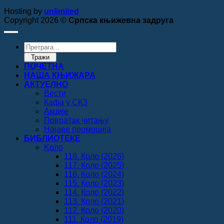
Hosting by
unlimited
Copyright 2026 ©
Српска књижевна задруга
Products
search
Тражи
ПОЧЕТНА
НАША КЊИЖАРА
АКТУЕЛНО
Вести
Кафа у СКЗ
Акције
Повратак читању
Најаве промоција
БИБЛИОТЕКЕ
Koло
118. Коло (2026)
117. Коло (2025)
116. Коло (2024)
115. Коло (2023)
114. Коло (2022)
113. Коло (2021)
112. Коло (2020)
111. Коло (2019)