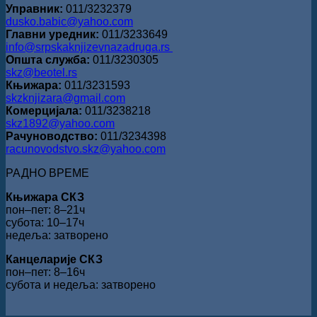
Управник:
011/3232379
dusko.babic@yahoo.com
Главни уредник:
011/3233649
info@srpskaknjizevnazadruga.rs
Општа служба:
011/3230305
skz@beotel.rs
Књижара:
011/3231593
skzknjizara@gmail.com
Комерцијала:
011/3238218
skz1892@yahoo.com
Рачуноводство:
011/3234398
racunovodstvo.skz@yahoo.com
РАДНО ВРЕМЕ
Књижара СКЗ
пон‒пет: 8‒21ч
субота: 10‒17ч
недеља: затворено
Канцеларије СКЗ
пон‒пет: 8‒16ч
субота и недеља: затворено