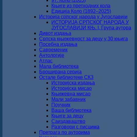
97. Коло (2005)
Књиге из претходних кола
Едиција Коло (1892‒2025)
Историја српског народа у Југославији
ИСТОРИЈА СРПСКОГ НАРОДА У
ЈУГОСЛАВИЈИ КЊ. I, Група аутора
Дивот издања
Српска књижевност за децу у 30 књига
Посебна издања
Савременик
Антологије
Атлас
Мала библиотека
Броширана серија
Остале библиотеке СКЗ
Историјска издања
Историјска мисао
Књижевна мисао
Мали забавник
Поучник
Ваша библиотека
Књиге за децу
Саиздаваштво
Разговори с писцима
Претрага по ауторима