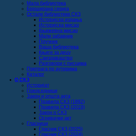
Мала библиотека
Броширана серија
Остале библиотеке СКЗ
Историјска издања
Историјска мисао
Књижевна мисао
Мали забавник
Поучник
Ваша библиотека
Књиге за децу
Саиздаваштво
Разговори с писцима
Претрага по ауторима
Каталог
О СКЗ
Историјат
Председници
Закон и општа акта
Правила СКЗ (1892)
Правила СКЗ (2019)
Закон о СКЗ
Оснивачки акт
Гласници
Гласник СКЗ (2025)
Гласник СКЗ (2024)