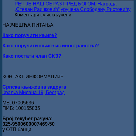
ВРШЦА:
РЕЧ ЈЕ НАШ ОБРАЗ ПРЕД БОГОМ: Награда
Стефан
„Стеван Раичковић“ уручена Слободану Ристовићу
Кирилов
на
Коментари су искључени
добитник
РЕЧ
награде
НАЈЧЕШЋА ПИТАЊА
ЈЕ
„Милован
НАШ
Данојлић“
Како поручити књиге?
ОБРАЗ
за
ПРЕД
Како поручити књиге из иностранства?
поезију
БОГОМ:
Награда
Како постати члан СКЗ?
„Стеван
Раичковић“
уручена
Слободану
КОНТАКТ ИНФОРМАЦИЈЕ
Ристовићу
Српска књижевна задруга
Краља Милана 19, Београд
МБ: 07005636
ПИБ: 100155835
Број текућег рачуна:
325-9500600007469-50
у ОТП банци