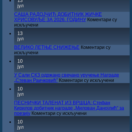
13
јул
САША РАДОЈЧИЋ ДОБИТНИК ЖИЧКЕ
ХРИСОВУЉЕ ЗА 2026. ГОДИНУ
Коментари су
на
искључени
САША
13
РАДОЈЧИЋ
јул
ДОБИТНИК
ЖИЧКЕ
ВЕЛИКО ЛЕТЊЕ СНИЖЕЊЕ
Коментари су
ХРИСОВУЉЕ
на
искључени
ЗА
ВЕЛИКО
10
2026.
ЛЕТЊЕ
јул
ГОДИНУ
СНИЖЕЊЕ
У Сали СКЗ одржано свечано уручење Награде
на
„Стеван Раичковић”
Коментари су искључени
У
10
Сали
јул
СКЗ
одржан
ПЕСНИЧКИ ТАЛЕНАТ ИЗ ВРШЦА: Стефан
свечано
Кирилов добитник награде „Милован Данојлић“ за
уручењ
на
поезију
Коментари су искључени
Наград
ПЕСНИЧКИ
10
„Стеван
ТАЛЕНАТ
јул
Раичков
ИЗ