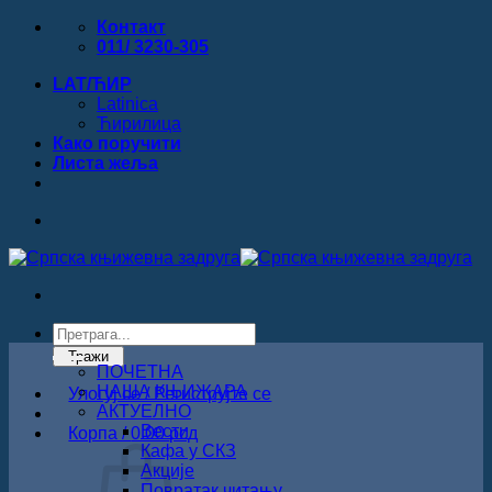
Прескочи
Контакт
на
011/ 3230-305
садржај
LAT/ЋИР
Latinica
Ћирилица
Како поручити
Листa жеља
Products
search
Тражи
ПОЧЕТНА
НАША КЊИЖАРА
Улогуј се / Региструјте се
АКТУЕЛНО
Вести
Корпа /
0.00
рсд
Кафа у СКЗ
Акције
Повратак читању