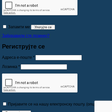
Запамти ме
Улогујте се
Заборавили сте лозинку?
Региструјте се
Обавезно
Адреса е-поште
*
Обавезно
Лозинка
*
Пријавите се на нашу електронску пошту.
(опционо)