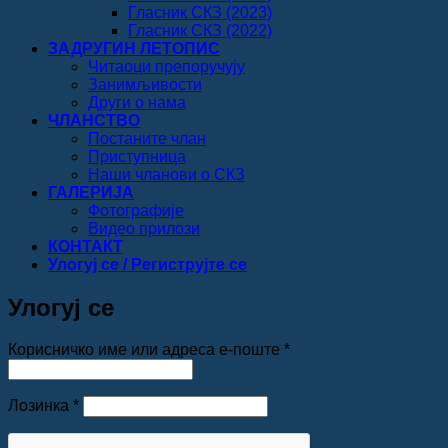
Гласник СКЗ (2023)
Гласник СКЗ (2022)
ЗАДРУГИН ЛЕТОПИС
Читаоци препоручују
Занимљивости
Други о нама
ЧЛАНСТВО
Постаните члан
Приступница
Наши чланови о СКЗ
ГАЛЕРИЈА
Фотографије
Видео прилози
КОНТАКТ
Улогуј се / Региструјте се
Улогуј се
Обавезно
Корисничко име или адреса е-поште
*
Обавезно
Лозинка
*