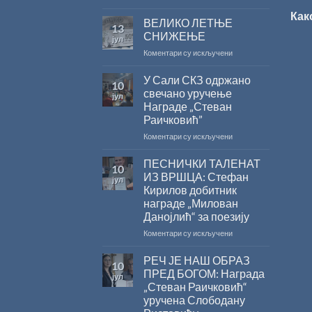
САША
Как
РАДОЈЧИЋ
ВЕЛИКО ЛЕТЊЕ
13
ДОБИТНИК
СНИЖЕЊЕ
јул
ЖИЧКЕ
на
Коментари су искључени
ХРИСОВУЉЕ
ВЕЛИКО
ЗА
ЛЕТЊЕ
У Сали СКЗ одржано
2026.
10
СНИЖЕЊЕ
ГОДИНУ
свечано уручење
јул
Награде „Стеван
Раичковић”
на
Коментари су искључени
У
Сали
ПЕСНИЧКИ ТАЛЕНАТ
10
СКЗ
ИЗ ВРШЦА: Стефан
јул
одржано
Кирилов добитник
свечано
награде „Милован
уручење
Данојлић“ за поезију
Награде
„Стеван
на
Коментари су искључени
Раичковић”
ПЕСНИЧКИ
ТАЛЕНАТ
РЕЧ ЈЕ НАШ ОБРАЗ
10
ИЗ
ПРЕД БОГОМ: Награда
јул
ВРШЦА:
„Стеван Раичковић“
Стефан
уручена Слободану
Кирилов