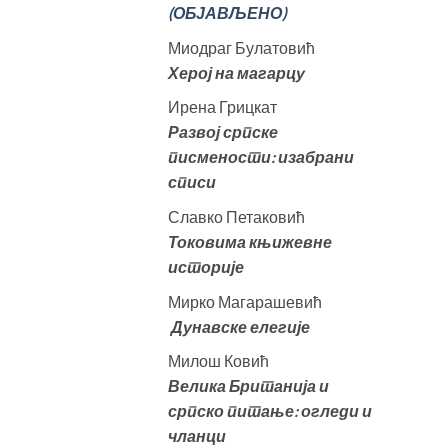
(ОБЈАВЉЕНО)
Миодраг Булатовић
Херој на магарцу
Ирена Грицкат
Развој српске
писмености: изабрани
списи
Славко Петаковић
Токовима књижевне
историје
Мирко Магарашевић
Дунавске елегије
Милош Ковић
Велика
Британија и
српско питање: огледи и
чланци