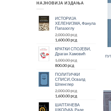
НАЈНОВИЈА ИЗДАЊА
ИСТОРИЈА
ХЕЛЕНИЗМА, Фанула
Папазоглу
2,000.00
рсд
Оригинална
Тренутна
1,600.00
рсд
цена
цена
КРАТКИ СПОЈЕВИ,
је
је:
Драган Хамовић
била:
1,600.00 рсд.
ПУТ
1,000.00
рсд
2,000.00 рсд.
Оригинална
Тренутна
800.00
рсд
цена
цена
ПОЛИТИЧКИ
је
је:
СПИСИ, Освалд
била:
800.00 рсд.
Шпенглер
1,000.00 рсд.
2,000.00
рсд
Оригинална
Тренутна
1,600.00
рсд
цена
цена
ШАПТАЧЕВА
је
је:
ШКОЉКА, Раде