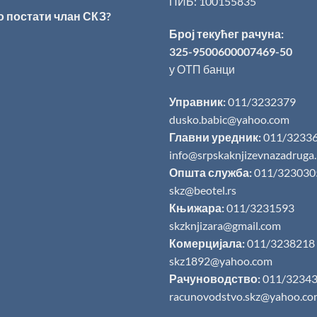
ПИБ: 100155835
о постати члан СКЗ?
Број текућег рачуна:
325-9500600007469-50
у ОТП банци
Управник:
011/3232379
dusko.babic@yahoo.com
Главни уредник:
011/3233
info@srpskaknjizevnazadruga
Општа служба:
011/323030
skz@beotel.rs
Књижара:
011/3231593
skzknjizara@gmail.com
Комерцијала:
011/3238218
skz1892@yahoo.com
Рачуноводство:
011/3234
racunovodstvo.skz@yahoo.co