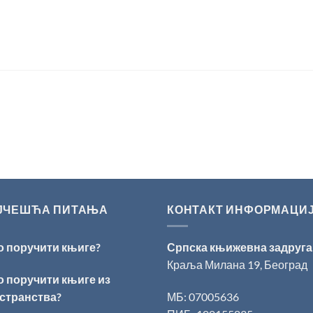
ЈЧЕШЋА ПИТАЊА
КОНТАКТ ИНФОРМАЦИ
о поручити књиге?
Српска књижевна задруга
Краља Милана 19, Београд
о поручити књиге из
странства?
МБ: 07005636