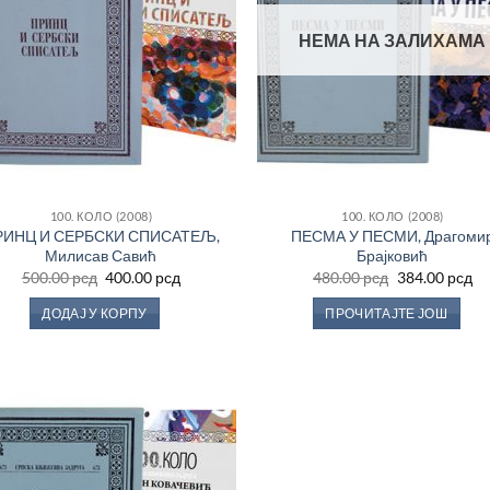
НЕМА НА ЗАЛИХАМА
а
сд.
100. КОЛО (2008)
100. КОЛО (2008)
РИНЦ И СЕРБСКИ СПИСАТЕЉ,
ПЕСМА У ПЕСМИ, Драгоми
Милисав Савић
Брајковић
Оригинална
Тренутна
Оригинална
Тр
500.00
рсд
400.00
рсд
480.00
рсд
384.00
рсд
цена
цена
цена
це
а
је
је:
је
је:
ДОДАЈ У КОРПУ
ПРОЧИТАЈТЕ ЈОШ
била:
400.00 рсд.
била:
38
500.00 рсд.
480.00 рсд.
сд.
Додај
а
у
Листу
жеља