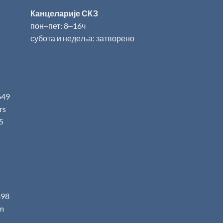
Канцеларије СКЗ
пон‒пет: 8‒16ч
субота и недеља: затворено
649
.rs
5
398
m