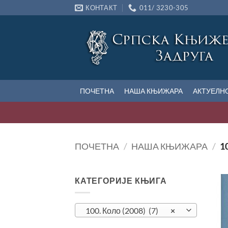
Прескочи
КОНТАКТ
011/ 3230-305
на
садржај
ПОЧЕТНА
НАША КЊИЖАРА
АКТУЕЛН
ПОЧЕТНА
/
НАША КЊИЖАРА
/
10
КАТЕГОРИЈЕ КЊИГА
100. Коло (2008) (7)
×