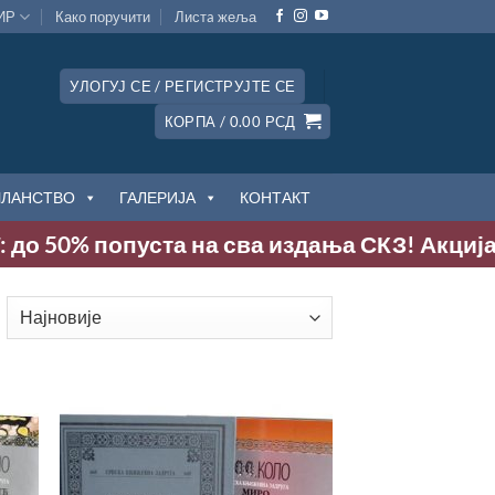
ИР
Како поручити
Листa жеља
УЛОГУЈ СЕ / РЕГИСТРУЈТЕ СЕ
КОРПА /
0.00
РСД
ЧЛАНСТВО
ГАЛЕРИЈА
КОНТАКТ
: до 50% попуста на сва издања СКЗ! Акција т
ортирано
о
ајновијем
дај
Додај
у
у
сту
Листу
еља
жеља