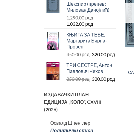
Шекспир (препев:
била:
704.00 р
Милован Данојлић)
880.00 рсд.
1,290.00
рсд
Оригинална
Тренутна
1,032.00
рсд
цена
цена
КЊИГА ЗА ТЕБЕ,
је
је:
Маргарита Бирна-
била:
1,032.00 рсд.
Провен
1,290.00 рсд.
Оригинална
Тренутн
450.00
рсд
320.00
рсд
цена
цена
ТРИ СЕСТРЕ, Антон
је
је:
Павлович Чехов
СА
била:
320.00 р
Оригинална
Тренутн
350.00
рсд
320.00
рсд
450.00 рсд.
цена
цена
је
је:
ИЗДАВАЧКИ ПЛАН
била:
320.00 р
ЕДИЦИЈА „КОЛО“
, CXVIII
350.00 рсд.
(2026)
Освалд Шпенглер
Политички списи