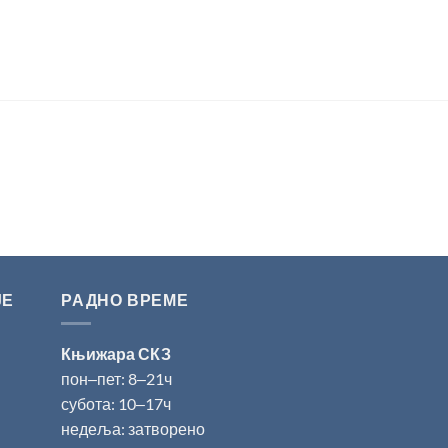
ЈЕ
РАДНО ВРЕМЕ
Књижара СКЗ
пон‒пет: 8‒21ч
субота: 10‒17ч
недеља: затворено