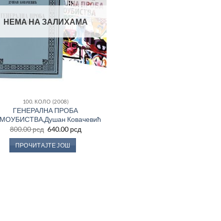
сд.
НЕМА НА ЗАЛИХАМА
а
100. КОЛО (2008)
ГЕНЕРАЛНА ПРОБА
МОУБИСТВА,Душан Ковачевић
сд.
Оригинална
Тренутна
а
800.00
рсд
640.00
рсд
цена
цена
је
је:
ПРОЧИТАЈТЕ ЈОШ
била:
640.00 рсд.
800.00 рсд.
сд.