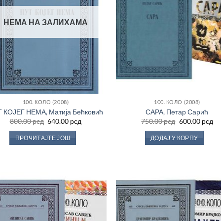
НЕМА НА ЗАЛИХАМА
100. КОЛО (2008)
100. КОЛО (2008)
 КОЈЕГ НЕМА, Матија Бећковић
САРА, Петар Сарић
Оригинална
Тренутна
Оригинална
Тр
800.00
рсд
640.00
рсд
750.00
рсд
600.00
рсд
цена
цена
цена
це
је
је:
је
је:
ПРОЧИТАЈТЕ ЈОШ
ДОДАЈ У КОРПУ
била:
640.00 рсд.
била:
60
800.00 рсд.
750.00 рсд.
Додај
До
у
Листу
Ли
жеља
ж