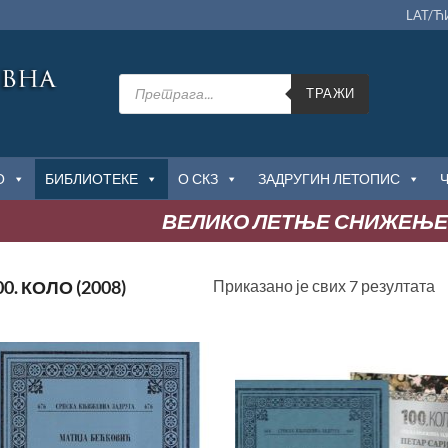
LAT/Ћ
Products
search
ТРАЖИ
О
БИБЛИОТЕКЕ
О СКЗ
ЗАДРУГИН ЛЕТОПИС
ВЕЛИКО ЛЕТЊЕ СНИЖЕЊЕ
С
Приказано је свих 7 резултата
0. КОЛО (2008)
п
н
Додај
До
у
Листу
Ли
жеља
ж