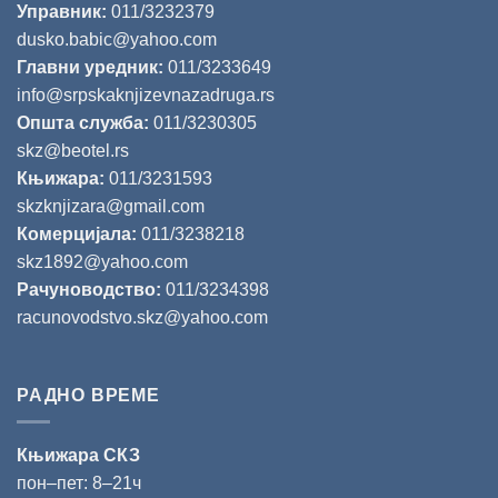
Управник:
011/3232379
dusko.babic@yahoo.com
Главни уредник:
011/3233649
info@srpskaknjizevnazadruga.rs
Општа служба:
011/3230305
skz@beotel.rs
Књижара:
011/3231593
skzknjizara@gmail.com
Комерцијала:
011/3238218
skz1892@yahoo.com
Рачуноводство:
011/3234398
racunovodstvo.skz@yahoo.com
РАДНО ВРЕМЕ
Књижара СКЗ
пон‒пет: 8‒21ч