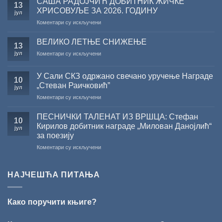
САША РАДОЈЧИЋ ДОБИТНИК ЖИЧКЕ
13
резултата
ХРИСОВУЉЕ ЗА 2026. ГОДИНУ
јул
конкурса
на
Коментари су искључени
Министарства
САША
културе
РАДОЈЧИЋ
за
ВЕЛИКО ЛЕТЊЕ СНИЖЕЊЕ
13
ДОБИТНИК
суфинансирање
јул
на
Коментари су искључени
ЖИЧКЕ
капиталних
ВЕЛИКО
ХРИСОВУЉЕ
издања
ЛЕТЊЕ
ЗА
на
У Сали СКЗ одржано свечано уручење Награде
СНИЖЕЊЕ
10
2026.
српском
„Стеван Раичковић”
јул
ГОДИНУ
језику
на
Коментари су искључени
У
Сали
ПЕСНИЧКИ ТАЛЕНАТ ИЗ ВРШЦА: Стефан
10
СКЗ
Кирилов добитник награде „Милован Данојлић“
јул
одржано
за поезију
свечано
на
Коментари су искључени
уручење
ПЕСНИЧКИ
Награде
ТАЛЕНАТ
„Стеван
ИЗ
Раичковић”
НАЈЧЕШЋА ПИТАЊА
ВРШЦА:
Стефан
Кирилов
Како поручити књиге?
добитник
награде