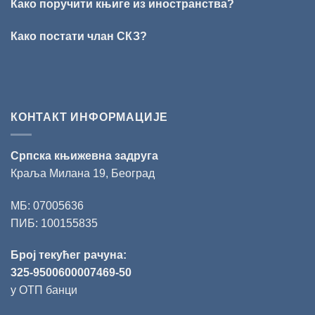
„Милован
Како поручити књиге из иностранства?
Данојлић“
за
Како постати члан СКЗ?
поезију
КОНТАКТ ИНФОРМАЦИЈЕ
Српска књижевна задруга
Краља Милана 19, Београд
МБ: 07005636
ПИБ: 100155835
Број текућег рачуна:
325-9500600007469-50
у ОТП банци