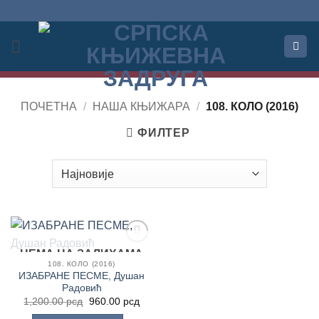
Прескочи
на
садржај
ПОЧЕТНА
/
НАША КЊИЖАРА
/
108. КОЛО (2016)
ФИЛТЕР
НЕМА НА ЗАЛИХАМА
Додај
у
108. КОЛО (2016)
Листу
ИЗАБРАНЕ ПЕСМЕ, Душан
жеља
Радовић
Оригинална
Тренутна
1,200.00
рсд
960.00
рсд
цена
цена