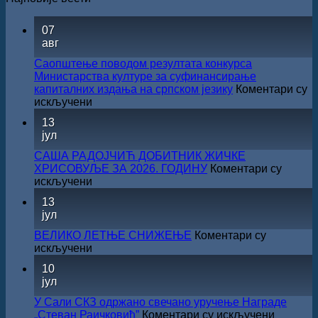
07
авг
Саопштење поводом резултата конкурса
Министарства културе за суфинансирање
капиталних издања на српском језику
Коментари су
на
искључени
Саопштење
13
поводом
јул
резултата
конкурса
САША РАДОЈЧИЋ ДОБИТНИК ЖИЧКЕ
Министарства
ХРИСОВУЉЕ ЗА 2026. ГОДИНУ
Коментари су
културе
на
искључени
за
САША
13
суфинансирање
РАДОЈЧИЋ
јул
капиталних
ДОБИТНИК
издања
ЖИЧКЕ
ВЕЛИКО ЛЕТЊЕ СНИЖЕЊЕ
Коментари су
на
ХРИСОВУЉЕ
на
искључени
српском
ЗА
ВЕЛИКО
језику
10
2026.
ЛЕТЊЕ
јул
ГОДИНУ
СНИЖЕЊЕ
У Сали СКЗ одржано свечано уручење Награде
на
„Стеван Раичковић”
Коментари су искључени