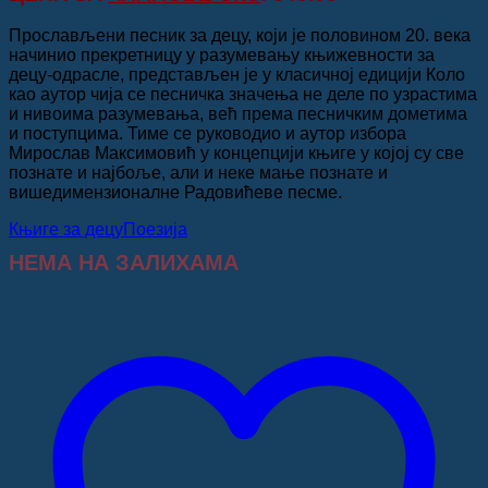
била:
960.00 рсд.
1,200.00 рсд.
Прослављени песник за децу, који је половином 20. века
начинио прекретницу у разумевању књижевности за
децу-одрасле, представљен је у класичној едицији Коло
као аутор чија се песничка значења не деле по узрастима
и нивоима разумевања, већ према песничким дометима
и поступцима. Тиме се руководио и аутор избора
Мирослав Максимовић у концепцији књиге у којој су све
познате и најбоље, али и неке мање познате и
вишедимензионалне Радовићеве песме.
Књиге за децу
Поезија
НЕМА НА ЗАЛИХАМА