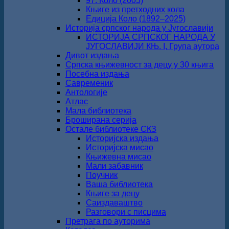
97. Коло (2005)
Књиге из претходних кола
Едиција Коло (1892‒2025)
Историја српског народа у Југославији
ИСТОРИЈА СРПСКОГ НАРОДА У
ЈУГОСЛАВИЈИ КЊ. I, Група аутора
Дивот издања
Српска књижевност за децу у 30 књига
Посебна издања
Савременик
Антологије
Атлас
Мала библиотека
Броширана серија
Остале библиотеке СКЗ
Историјска издања
Историјска мисао
Књижевна мисао
Мали забавник
Поучник
Ваша библиотека
Књиге за децу
Саиздаваштво
Разговори с писцима
Претрага по ауторима