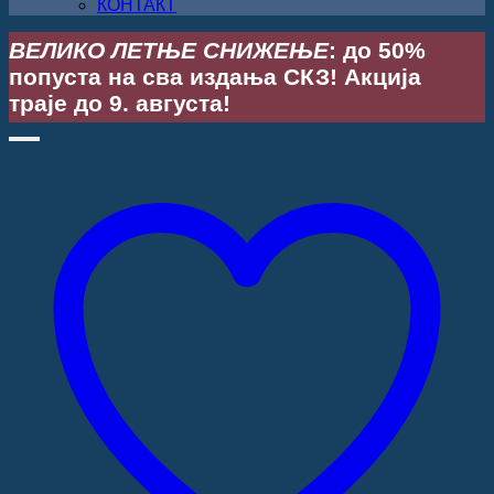
КОНТАКТ
ВЕЛИКО ЛЕТЊЕ СНИЖЕЊЕ
: до 50%
попуста на сва издања СКЗ! Акција
траје до 9. августа!