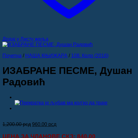
Додај у Листу жеља
Почетна
/
НАША КЊИЖАРА
/
108. Коло (2016)
ИЗАБРАНЕ ПЕСМЕ, Душан
Радовић
Оригинална
Тренутна
1,200.00
рсд
960.00
рсд
цена
цена
је
је:
ЦЕНА ЗА
ЧЛАНОВЕ СКЗ
: 840.00