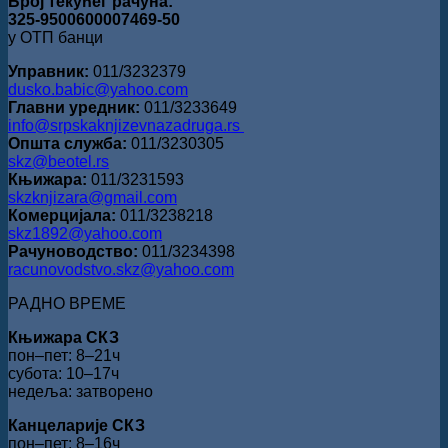
Број текућег рачуна:
325-9500600007469-50
у ОТП банци
Управник:
011/3232379
dusko.babic@yahoo.com
Главни уредник:
011/3233649
info@srpskaknjizevnazadruga.rs
Општа служба:
011/3230305
skz@beotel.rs
Књижара:
011/3231593
skzknjizara@gmail.com
Комерцијала:
011/3238218
skz1892@yahoo.com
Рачуноводство:
011/3234398
racunovodstvo.skz@yahoo.com
РАДНО ВРЕМЕ
Књижара СКЗ
пон‒пет: 8‒21ч
субота: 10‒17ч
недеља: затворено
Канцеларије СКЗ
пон‒пет: 8‒16ч