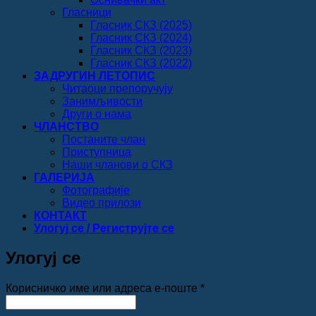
Гласници
Гласник СКЗ (2025)
Гласник СКЗ (2024)
Гласник СКЗ (2023)
Гласник СКЗ (2022)
ЗАДРУГИН ЛЕТОПИС
Читаоци препоручују
Занимљивости
Други о нама
ЧЛАНСТВО
Постаните члан
Приступница
Наши чланови о СКЗ
ГАЛЕРИЈА
Фотографије
Видео прилози
КОНТАКТ
Улогуј се / Региструјте се
Улогуј се
Обавезно
Корисничко име или адреса е-поште
*