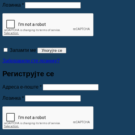
Обавезно
Лозинка
*
Запамти ме
Улогујте се
Заборавили сте лозинку?
Региструјте се
Обавезно
Адреса е-поште
*
Обавезно
Лозинка
*