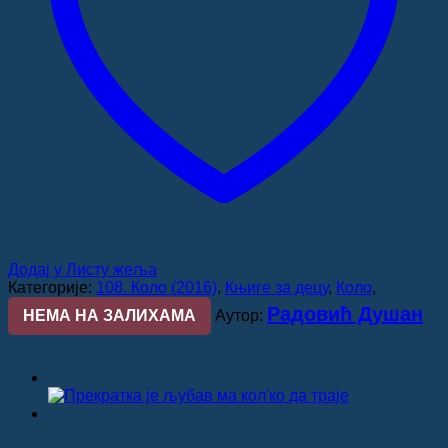
Додај у Листу жеља
Категорије:
108. Коло (2016)
,
Књиге за децу
,
Коло
,
Радовић Душан
НЕМА НА ЗАЛИХАМА
Аутор: