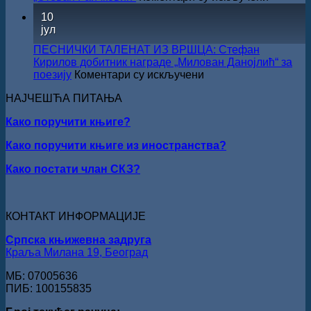
У
10
Сали
јул
СКЗ
одржан
ПЕСНИЧКИ ТАЛЕНАТ ИЗ ВРШЦА: Стефан
свечано
Кирилов добитник награде „Милован Данојлић“ за
уручењ
на
поезију
Коментари су искључени
Наград
ПЕСНИЧКИ
„Стеван
НАЈЧЕШЋА ПИТАЊА
ТАЛЕНАТ
Раичков
ИЗ
Како поручити књиге?
ВРШЦА:
Стефан
Како поручити књиге из иностранства?
Кирилов
добитник
Како постати члан СКЗ?
награде
„Милован
Данојлић“
за
КОНТАКТ ИНФОРМАЦИЈЕ
поезију
Српска књижевна задруга
Краља Милана 19, Београд
МБ: 07005636
ПИБ: 100155835