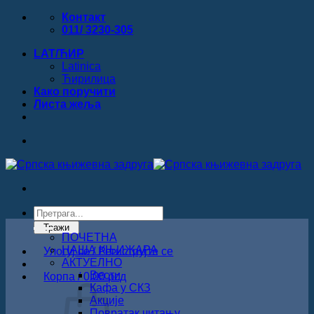
Прескочи
Контакт
на
011/ 3230-305
садржај
LAT/ЋИР
Latinica
Ћирилица
Како поручити
Листa жеља
Products
search
Тражи
ПОЧЕТНА
НАША КЊИЖАРА
Улогуј се / Региструјте се
АКТУЕЛНО
Вести
Корпа /
0.00
рсд
Кафа у СКЗ
Акције
Повратак читању