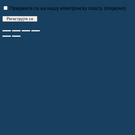
Пријавите се на нашу електронску пошту.
(опционо)
Региструјте се