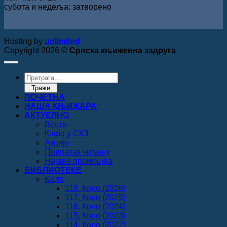
субота и недеља: затворено
Hosting by
unlimited
Copyright 2026 ©
Српска књижевна задруга
Products
search
Тражи
ПОЧЕТНА
НАША КЊИЖАРА
АКТУЕЛНО
Вести
Кафа у СКЗ
Акције
Повратак читању
Најаве промоција
БИБЛИОТЕКЕ
Koло
118. Коло (2026)
117. Коло (2025)
116. Коло (2024)
115. Коло (2023)
114. Коло (2022)