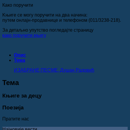
Како поручити
Kњиге се могу поручити на два начина:
путем онлајн-продавнице и телефоном (011/3238-218).
За детаљно упутство погледајте страницу
како поручити књигу
Опис
Teма
ИЗАБРАНЕ ПЕСМЕ, Душан Радовић
Teма
Књиге за децу
Поезија
Пратите нас
Најновије вести