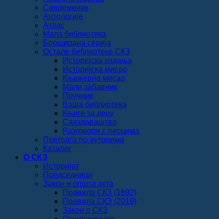
Савременик
Антологије
Атлас
Мала библиотека
Броширана серија
Остале библиотеке СКЗ
Историјска издања
Историјска мисао
Књижевна мисао
Мали забавник
Поучник
Ваша библиотека
Књиге за децу
Саиздаваштво
Разговори с писцима
Претрага по ауторима
Каталог
О СКЗ
Историјат
Председници
Закон и општа акта
Правила СКЗ (1892)
Правила СКЗ (2019)
Закон о СКЗ
Оснивачки акт