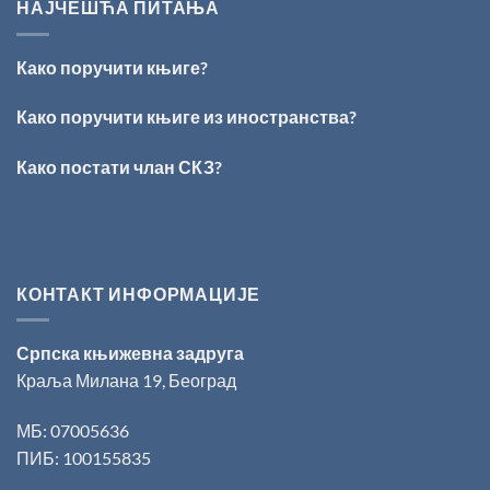
НАШ
„Милован
НАЈЧЕШЋА ПИТАЊА
ОБРАЗ
Данојлић“
ПРЕД
за
БОГОМ:
поезију
Како поручити књиге?
Награда
„Стеван
Раичковић“
Како поручити књиге из иностранства?
уручена
Слободану
Како постати члан СКЗ?
Ристовићу
КОНТАКТ ИНФОРМАЦИЈЕ
Српска књижевна задруга
Краља Милана 19, Београд
МБ: 07005636
ПИБ: 100155835