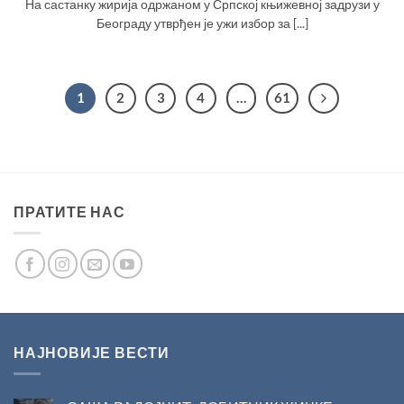
На састанку жирија одржаном у Српској књижевној задрузи у
Београду утврђен је ужи избор за [...]
1
2
3
4
…
61
ПРАТИТЕ НАС
НАЈНОВИЈЕ ВЕСТИ