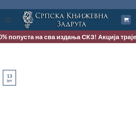
Прескочи
на
садржај
% попуста на сва издања СКЗ! Акција траје до
13
јул