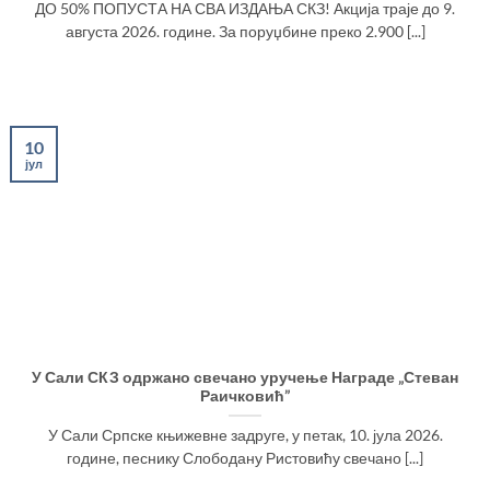
ДО 50% ПОПУСТА НА СВА ИЗДАЊА СКЗ! Акција траје до 9.
августа 2026. године. За поруџбине преко 2.900 [...]
10
јул
У Сали СКЗ одржано свечано уручење Награде „Стеван
Раичковић”
У Сали Српске књижевне задруге, у петак, 10. јула 2026.
године, песнику Слободану Ристовићу свечано [...]