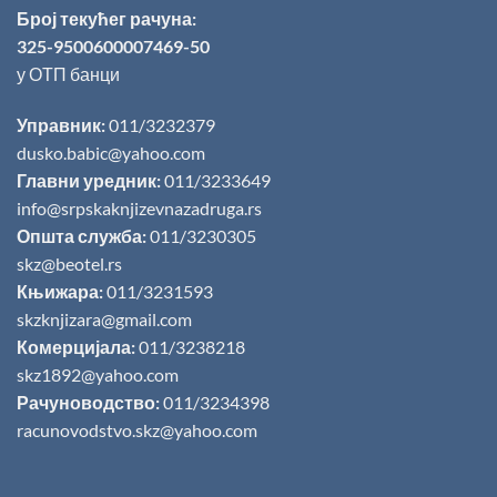
Број текућег рачуна:
325-9500600007469-50
у ОТП банци
Управник:
011/3232379
dusko.babic@yahoo.com
Главни уредник:
011/3233649
info@srpskaknjizevnazadruga.rs
Општа служба:
011/3230305
skz@beotel.rs
Књижара:
011/3231593
skzknjizara@gmail.com
Комерцијала:
011/3238218
skz1892@yahoo.com
Рачуноводство:
011/3234398
racunovodstvo.skz@yahoo.com