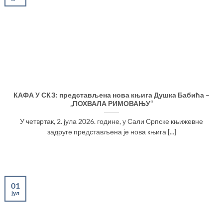
КАФА У СКЗ: представљена нова књига Душка Бабића –
„ПОХВАЛА РИМОВАЊУ“
У четвртак, 2. јула 2026. године, у Сали Српске књижевне
задруге представљена је нова књига [...]
01
јул