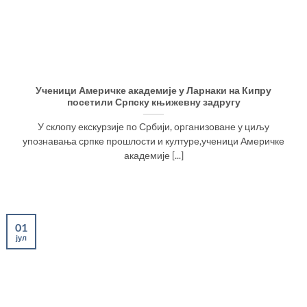
Ученици Америчке академије у Ларнаки на Кипру
посетили Српску књижевну задругу
У склопу екскурзије по Србији, организоване у циљу
упознавања српке прошлости и културе,ученици Америчке
академије [...]
01
јул