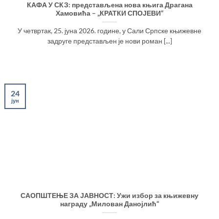
КАФА У СКЗ: представљена нова књига Драгана
Хамовића – „КРАТКИ СПОЈЕВИ“
У четвртак, 25. јуна 2026. године, у Сали Српске књижевне
задруге представљен је нови роман [...]
24
јун
САОПШТЕЊЕ ЗА ЈАВНОСТ: Ужи избор за књижевну
награду „Милован Данојлић“