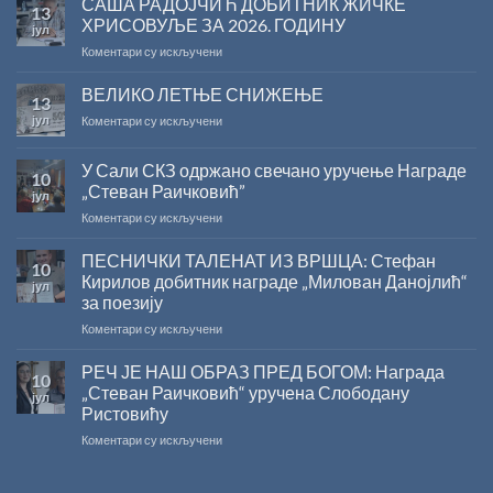
САША РАДОЈЧИЋ ДОБИТНИК ЖИЧКЕ
13
ХРИСОВУЉЕ ЗА 2026. ГОДИНУ
јул
на
Коментари су искључени
САША
РАДОЈЧИЋ
ВЕЛИКО ЛЕТЊЕ СНИЖЕЊЕ
13
ДОБИТНИК
јул
на
Коментари су искључени
ЖИЧКЕ
ВЕЛИКО
ХРИСОВУЉЕ
ЛЕТЊЕ
ЗА
У Сали СКЗ одржано свечано уручење Награде
10
СНИЖЕЊЕ
2026.
„Стеван Раичковић”
јул
ГОДИНУ
на
Коментари су искључени
У
Сали
ПЕСНИЧКИ ТАЛЕНАТ ИЗ ВРШЦА: Стефан
10
СКЗ
Кирилов добитник награде „Милован Данојлић“
јул
одржано
за поезију
свечано
на
Коментари су искључени
уручење
ПЕСНИЧКИ
Награде
ТАЛЕНАТ
„Стеван
РЕЧ ЈЕ НАШ ОБРАЗ ПРЕД БОГОМ: Награда
10
ИЗ
Раичковић”
„Стеван Раичковић“ уручена Слободану
јул
ВРШЦА:
Ристовићу
Стефан
на
Коментари су искључени
Кирилов
РЕЧ
добитник
ЈЕ
награде