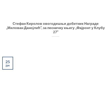
Стефан Киролов овогодишњи добитник Награде
„Милован Данојлић“, за песничку књигу „Фајронт у Клубу
27“
25
јун