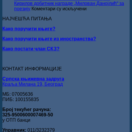
свечано
Кирилов добитник награде „Милован Данојлић“ за
уручењ
на
поезију
Коментари су искључени
Наград
ПЕСНИЧКИ
„Стеван
НАЈЧЕШЋА ПИТАЊА
ТАЛЕНАТ
Раичков
ИЗ
Како поручити књиге?
ВРШЦА:
Стефан
Како поручити књиге из иностранства?
Кирилов
добитник
Како постати члан СКЗ?
награде
„Милован
Данојлић“
за
КОНТАКТ ИНФОРМАЦИЈЕ
поезију
Српска књижевна задруга
Краља Милана 19, Београд
МБ: 07005636
ПИБ: 100155835
Број текућег рачуна:
325-9500600007469-50
у ОТП банци
Управник:
011/3232379