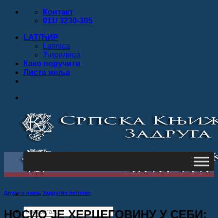
Прескочи
Контакт
на
011/ 3230-305
садржај
LAT/ЋИР
Latinica
Ћирилица
Како поручити
Листa жеља
Други о нама
,
Задругин летопис
Products
НОСИО ЈЕ ХЕРЦЕГОВИНУ У СЕБИ: