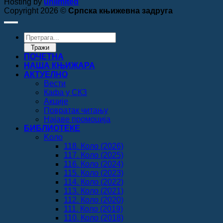
Hosting by
unlimited
Copyright 2026 ©
Српска књижевна задруга
Products
search
Тражи
ПОЧЕТНА
НАША КЊИЖАРА
АКТУЕЛНО
Вести
Кафа у СКЗ
Акције
Повратак читању
Најаве промоција
БИБЛИОТЕКЕ
Koло
118. Коло (2026)
117. Коло (2025)
116. Коло (2024)
115. Коло (2023)
114. Коло (2022)
113. Коло (2021)
112. Коло (2020)
111. Коло (2019)
110. Коло (2018)