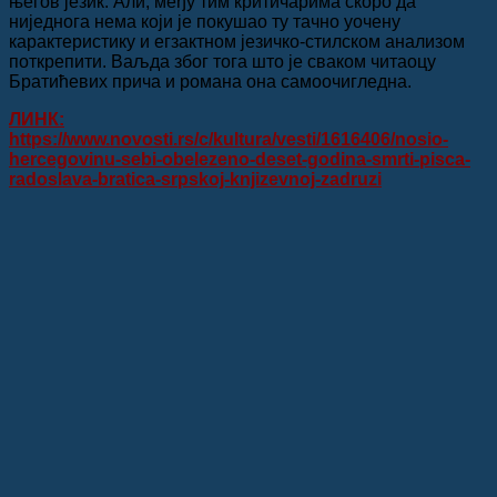
његов језик. Али, међу тим критичарима скоро да
ниједнога нема који је покушао ту тачно уочену
карактеристику и егзактном језичко-стилском анализом
поткрепити. Ваљда због тога што је сваком читаоцу
Братићевих прича и романа она самоочигледна.
ЛИНК:
https://www.novosti.rs/c/kultura/vesti/1616406/nosio-
hercegovinu-sebi-obelezeno-deset-godina-smrti-pisca-
radoslava-bratica-srpskoj-knjizevnoj-zadruzi