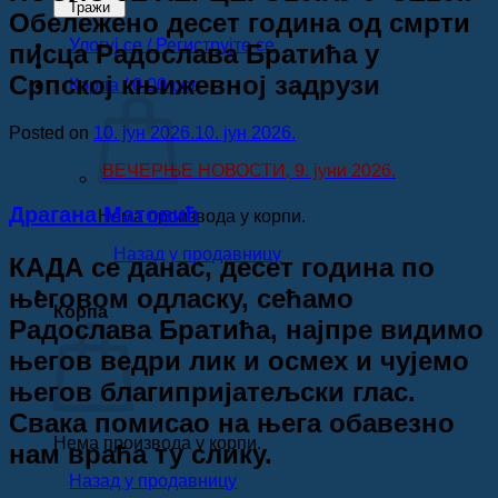
search
Тражи
Обележено десет година од смрти
Улогуј се / Региструјте се
писца Радослава Братића у
Српској књижевној задрузи
Корпа /
0.00
рсд
Posted on
10. јун 2026.
10. јун 2026.
ВЕЧЕРЊЕ НОВОСТИ, 9. јуни 2026.
Драгана Матовић
Нема производа у корпи.
Назад у продавницу
КАДА се данас, десет година по
његовом одласку, сећамо
Корпа
Радослава Братића, најпре видимо
његов ведри лик и осмех и чујемо
његов благипријатељски глас.
Свака помисао на њега обавезно
Нема производа у корпи.
нам враћа ту слику.
Назад у продавницу