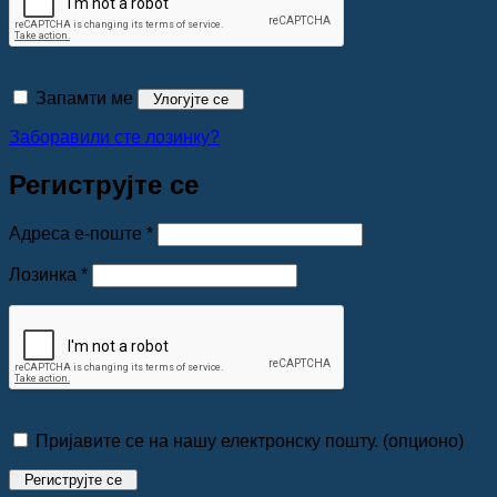
Запамти ме
Улогујте се
Заборавили сте лозинку?
Региструјте се
Обавезно
Адреса е-поште
*
Обавезно
Лозинка
*
Пријавите се на нашу електронску пошту.
(опционо)
Региструјте се