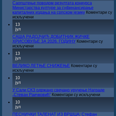
Саопштење поводом резултата конкурса
Министарства културе за суфинансирање
капиталних издања на српском језику
Коментари су
на
искључени
Саопштење
13
поводом
јул
резултата
конкурса
САША РАДОЈЧИЋ ДОБИТНИК ЖИЧКЕ
Министарства
ХРИСОВУЉЕ ЗА 2026. ГОДИНУ
Коментари су
културе
на
искључени
за
САША
13
суфинансирање
РАДОЈЧИЋ
јул
капиталних
ДОБИТНИК
издања
ЖИЧКЕ
ВЕЛИКО ЛЕТЊЕ СНИЖЕЊЕ
Коментари су
на
ХРИСОВУЉЕ
на
искључени
српском
ЗА
ВЕЛИКО
језику
10
2026.
ЛЕТЊЕ
јул
ГОДИНУ
СНИЖЕЊЕ
У Сали СКЗ одржано свечано уручење Награде
на
„Стеван Раичковић”
Коментари су искључени
У
10
Сали
јул
СКЗ
одржан
ПЕСНИЧКИ ТАЛЕНАТ ИЗ ВРШЦА: Стефан