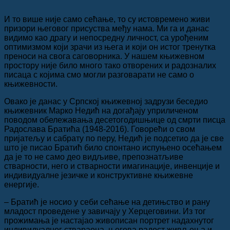
И то више није само сећање, то су истовремено живи
призори његовог присуства међу нама. Ми га и данас
видимо као драгу и непосредну личност, са урођеним
оптимизмом који зрачи из њега и који он истог тренутка
преноси на свога саговорника. У нашем књижевном
простору није било много тако отворених и радозналих
писаца с којима смо могли разговарати не само о
књижевности.
Овако је данас у Српској књижевној задрузи беседио
књижевник Марко Недић на догађају уприличеном
поводом обележавања десетогодишњице од смрти писца
Радослава Братића (1948-2016). Говорећи о свом
пријатељу и сабрату по перу, Недић је подсетио да је све
што је писао Братић било спонтано испуњено осећањем
да је то не само део видљиве, препознатљиве
стварности, него и стварности имагинације, инвенције и
индивидуалне језичке и конструктивне књижевне
енергије.
– Братић је носио у себи сећање на детињство и рану
младост проведене у завичају у Херцеговини. Из тог
прожимања је настајао живописан портрет надахнутог
индивидуалног ствараоца, његова радост живљења и