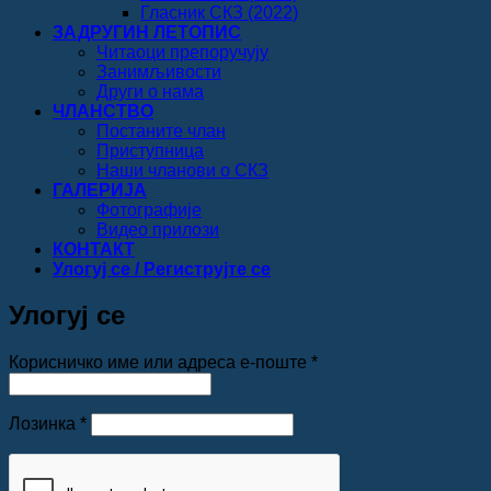
Гласник СКЗ (2022)
ЗАДРУГИН ЛЕТОПИС
Читаоци препоручују
Занимљивости
Други о нама
ЧЛАНСТВО
Постаните члан
Приступница
Наши чланови о СКЗ
ГАЛЕРИЈА
Фотографије
Видео прилози
КОНТАКТ
Улогуј се / Региструјте се
Улогуј се
Обавезно
Корисничко име или адреса е-поште
*
Обавезно
Лозинка
*