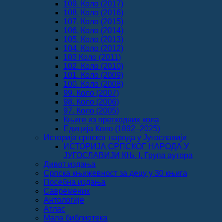
109. Коло (2017)
108. Коло (2016)
107. Коло (2015)
106. Коло (2014)
105. Коло (2013)
104. Коло (2012)
103 Коло (2011)
102. Коло (2010)
101. Коло (2009)
100. Коло (2008)
99. Коло (2007)
98. Коло (2006)
97. Коло (2005)
Књиге из претходних кола
Едиција Коло (1892‒2025)
Историја српског народа у Југославији
ИСТОРИЈА СРПСКОГ НАРОДА У
ЈУГОСЛАВИЈИ КЊ. I, Група аутора
Дивот издања
Српска књижевност за децу у 30 књига
Посебна издања
Савременик
Антологије
Атлас
Мала библиотека