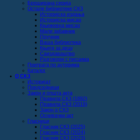
Броширана серија
Остале библиотеке СКЗ
Историјска издања
Историјска мисао
Књижевна мисао
Мали забавник
Поучник
Ваша библиотека
Књиге за децу
Саиздаваштво
Разговори с писцима
Претрага по ауторима
Каталог
О СКЗ
Историјат
Председници
Закон и општа акта
Правила СКЗ (1892)
Правила СКЗ (2019)
Закон о СКЗ
Оснивачки акт
Гласници
Гласник СКЗ (2025)
Гласник СКЗ (2024)
Гласник СКЗ (2023)