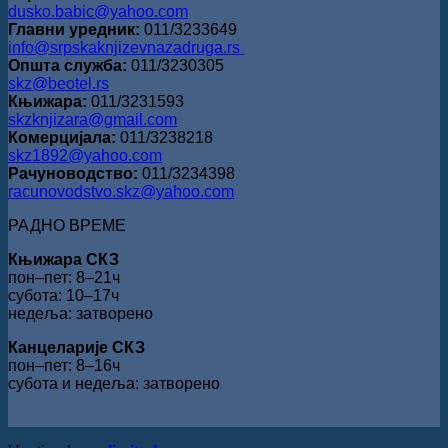
dusko.babic@yahoo.com
Главни уредник:
011/3233649
info@srpskaknjizevnazadruga.rs
Општа служба:
011/3230305
skz@beotel.rs
Књижара:
011/3231593
skzknjizara@gmail.com
Комерцијала:
011/3238218
skz1892@yahoo.com
Рачуноводство:
011/3234398
racunovodstvo.skz@yahoo.com
РАДНО ВРЕМЕ
Књижара СКЗ
пон‒пет: 8‒21ч
субота: 10‒17ч
недеља: затворено
Канцеларије СКЗ
пон‒пет: 8‒16ч
субота и недеља: затворено