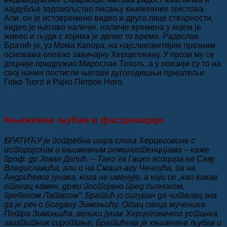
најдубље задовољство писању књижевних текстова.
Али, он је истовремено видео и друго лице стварности,
видео је његово наличје, наличје времена у којем је
живео и људи с којима је делио то време. Радослав
Братић је, уз Мома Капора, на најсликовитијим прозним
основама опевао завичајну Херцеговину. У прози му се
доцније придружио Мирослав Тохољ, а у поезији су то на
свој начин постигли његови дугогодишњи пријатељи
Гојко Ђого и Рајко Петров Ного.
Књижевна љубав и фасцинација
БРАТИЋУ је потребна шира слика Херцеговине с
историјским и књижевним реминистенцијама – каже
проф. др Јован Делић. – Тако га Гацко асоцира на Саву
Владиславића, али и на Смаил-агу Ченгића, па на
Андрићевог јунака, кога не именује, а који се „као какав
станац камен, држи постојано пред силником,
пребегом Латасом“. Братић јс сигуран да читалац зна
да је реч о Богдану Зимоњићу. Отац свеца мученика
Петра Зимоњића, велики јунак Херцеговачког устанка,
заштитник сиротиње, Братићева је књижевна љубав и