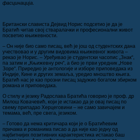
фасцинација.
Британски слависта Дејвид Норис подсетио је да је
Братић читав свој стваралачки и професионални живот
посветио књижевности.
– Он није био само писац, већ је још од студентских дана
учествовао и у другим видовима књижевног живота –
рекао је Норис. – Уређивао је студентски часопис „Знак“,
па затим и „Књижевну реч“, а био је први уредник „Нове
Зоре“. Приредио је антологије и изборе приповедака из
Индије, Кине и других земаља, уредио мноштво књига.
Братић нас је као прозни писац задужио богатом збирком
романа и приповедака.
О стилу и језику Радослава Братића говорио је проф. др
Милош Ковачевић, који је истакао да је овај писац по
свему припадао Херцеговини – не само завичајем и
темама, већ, пре свега, језиком.
– Готово да нема критичара који је о Братићевим
причама и романима писао а да није као једну од
најбитнијих позитивних карактеристика истакао баш