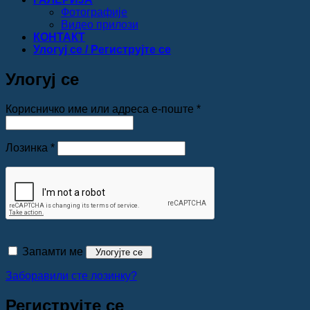
Фотографије
Видео прилози
КОНТАКТ
Улогуј се / Региструјте се
Улогуј се
Обавезно
Корисничко име или адреса е-поште
*
Обавезно
Лозинка
*
Запамти ме
Улогујте се
Заборавили сте лозинку?
Региструјте се