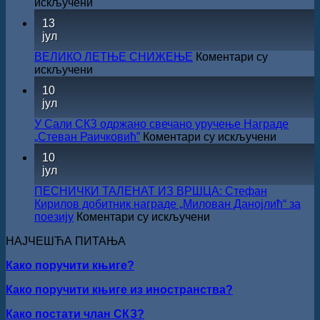
на
искључени
за
САША
13
суфинансирање
РАДОЈЧИЋ
јул
капиталних
ДОБИТНИК
издања
ЖИЧКЕ
ВЕЛИКО ЛЕТЊЕ СНИЖЕЊЕ
Коментари су
на
ХРИСОВУЉЕ
на
искључени
српском
ЗА
ВЕЛИКО
језику
10
2026.
ЛЕТЊЕ
јул
ГОДИНУ
СНИЖЕЊЕ
У Сали СКЗ одржано свечано уручење Награде
на
„Стеван Раичковић”
Коментари су искључени
У
10
Сали
јул
СКЗ
одржан
ПЕСНИЧКИ ТАЛЕНАТ ИЗ ВРШЦА: Стефан
свечано
Кирилов добитник награде „Милован Данојлић“ за
уручењ
на
поезију
Коментари су искључени
Наград
ПЕСНИЧКИ
„Стеван
НАЈЧЕШЋА ПИТАЊА
ТАЛЕНАТ
Раичков
ИЗ
Како поручити књиге?
ВРШЦА:
Стефан
Како поручити књиге из иностранства?
Кирилов
добитник
Како постати члан СКЗ?
награде