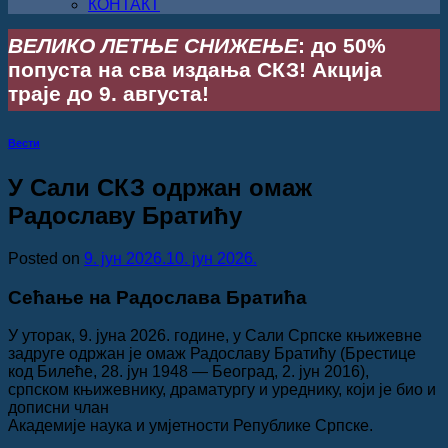
КОНТАКТ
ВЕЛИКО ЛЕТЊЕ СНИЖЕЊЕ
: до 50%
попуста на сва издања СКЗ! Акција
траје до 9. августа!
Вести
У Сали СКЗ одржан омаж
Радославу Братићу
Posted on
9. јун 2026.
10. јун 2026.
Сећање на Радослава Братића
У уторак, 9. јуна 2026. године, у Сали Српске књижевне
задруге одржан је омаж Радославу Братићу (Брестице
код Билеће, 28. јун 1948 — Београд, 2. јун 2016),
српском књижевнику, драматургу и уреднику, који је био и
дописни члан
Академије наука и умјетности Републике Српске.