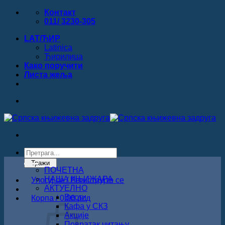
Прескочи
Контакт
на
011/ 3230-305
садржај
LAT/ЋИР
Latinica
Ћирилица
Како поручити
Листa жеља
Products
search
Тражи
ПОЧЕТНА
НАША КЊИЖАРА
Улогуј се / Региструјте се
АКТУЕЛНО
Вести
Корпа /
0.00
рсд
Кафа у СКЗ
Акције
Повратак читању