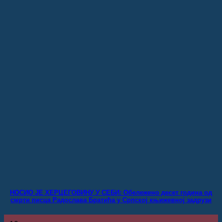
НОСИО ЈЕ ХЕРЦЕГОВИНУ У СЕБИ: Обележено десет година од
смрти писца Радослава Братића у Српској књижевној задрузи