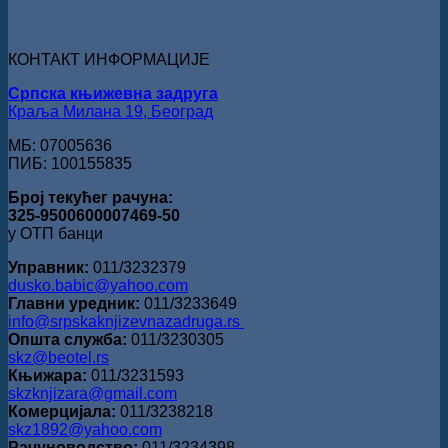
„Милован
Данојлић“
за
КОНТАКТ ИНФОРМАЦИЈЕ
поезију
Српска књижевна задруга
Краља Милана 19, Београд
МБ: 07005636
ПИБ: 100155835
Број текућег рачуна:
325-9500600007469-50
у ОТП банци
Управник:
011/3232379
dusko.babic@yahoo.com
Главни уредник:
011/3233649
info@srpskaknjizevnazadruga.rs
Општа служба:
011/3230305
skz@beotel.rs
Књижара:
011/3231593
skzknjizara@gmail.com
Комерцијала:
011/3238218
skz1892@yahoo.com
Рачуноводство:
011/3234398