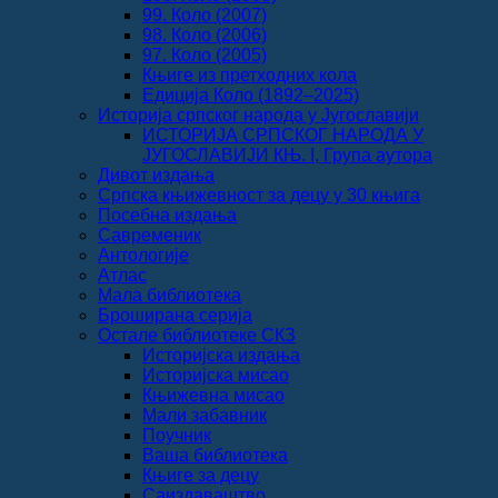
99. Коло (2007)
98. Коло (2006)
97. Коло (2005)
Књиге из претходних кола
Едиција Коло (1892‒2025)
Историја српског народа у Југославији
ИСТОРИЈА СРПСКОГ НАРОДА У
ЈУГОСЛАВИЈИ КЊ. I, Група аутора
Дивот издања
Српска књижевност за децу у 30 књига
Посебна издања
Савременик
Антологије
Атлас
Мала библиотека
Броширана серија
Остале библиотеке СКЗ
Историјска издања
Историјска мисао
Књижевна мисао
Мали забавник
Поучник
Ваша библиотека
Књиге за децу
Саиздаваштво