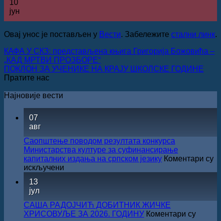
10
јун
Овај унос је постављен у
Вести
. Забележите
стални линк
.
КАФА У СКЗ: представљена књига Григорија Божовића –
„КАД МРТВИ ПРОЗБОРЕ“
ПОКЛОН ЗА УЧЕНИКЕ НА КРАЈУ ШКОЛСКЕ ГОДИНЕ
Пратите нас
Најновије вести
07
авг
Саопштење поводом резултата конкурса
Министарства културе за суфинансирање
капиталних издања на српском језику
Коментари су
на
искључени
Саопштење
13
поводом
јул
резултата
конкурса
САША РАДОЈЧИЋ ДОБИТНИК ЖИЧКЕ
Министарства
ХРИСОВУЉЕ ЗА 2026. ГОДИНУ
Коментари су
културе