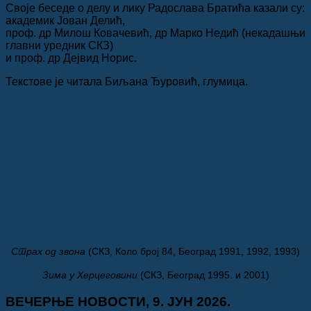
Своје беседе о делу и лику Радослава Братића казали су:
академик Јован Делић,
проф. др Милош Ковачевић, др Марко Недић (некадашњи
главни уредник СКЗ)
и проф. др Дејвид Норис.
Текстове је читала Биљана Ђуровић, глумица.
Страх од звона
(СКЗ, Коло број 84, Београд 1991, 1992, 1993)
Зима у Херцеговини
(СКЗ, Београд 1995. и 2001)
ВЕЧЕРЊЕ НОВОСТИ, 9. ЈУН 2026.