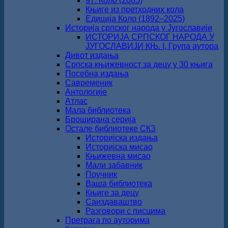
97. Коло (2005)
Књиге из претходних кола
Едиција Коло (1892‒2025)
Историја српског народа у Југославији
ИСТОРИЈА СРПСКОГ НАРОДА У
ЈУГОСЛАВИЈИ КЊ. I, Група аутора
Дивот издања
Српска књижевност за децу у 30 књига
Посебна издања
Савременик
Антологије
Атлас
Мала библиотека
Броширана серија
Остале библиотеке СКЗ
Историјска издања
Историјска мисао
Књижевна мисао
Мали забавник
Поучник
Ваша библиотека
Књиге за децу
Саиздаваштво
Разговори с писцима
Претрага по ауторима