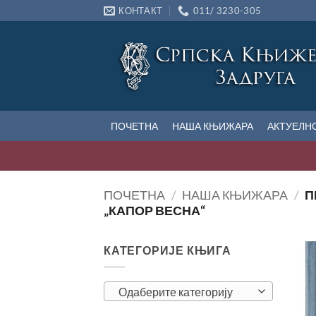
Прескочи
КОНТАКТ
011/ 3230-305
на
садржај
ПОЧЕТНА
НАША КЊИЖАРА
АКТУЕЛН
ПОЧЕТНА
/
НАША КЊИЖАРА
/
П
„КАПОР ВЕСНА“
КАТЕГОРИЈЕ КЊИГА
Одаберите категорију