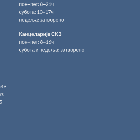
пон‒пет: 8‒21ч
субота: 10‒17ч
недеља: затворено
Канцеларије СКЗ
пон‒пет: 8‒16ч
субота и недеља: затворено
649
.rs
5