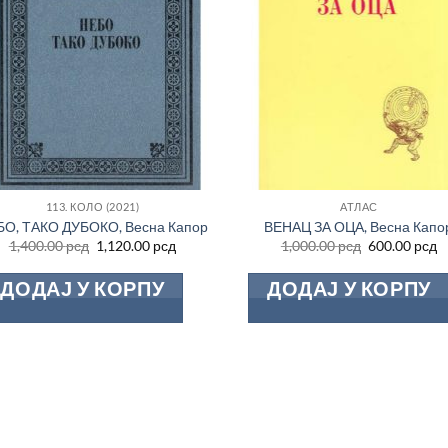
113. КОЛО (2021)
АТЛАС
О, ТАКО ДУБОКО, Весна Капор
ВЕНАЦ ЗА ОЦА, Весна Капо
Оригинална
Тренутна
Оригинална
Т
1,400.00
рсд
1,120.00
рсд
1,000.00
рсд
600.00
рсд
цена
цена
цена
ц
је
је:
је
је
ДОДАЈ У КОРПУ
ДОДАЈ У КОРПУ
била:
1,120.00 рсд.
била:
6
1,400.00 рсд.
1,000.00 рсд