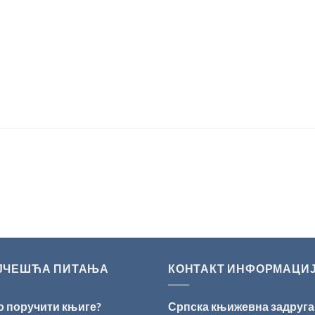
ЈЧЕШЋА ПИТАЊА
КОНТАКТ ИНФОРМАЦИ
о поручити књиге?
Српска књижевна задруга