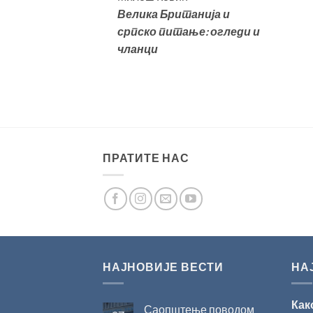
Велика
Британија и
српско питање: огледи и
чланци
ПРАТИТЕ НАС
НАЈНОВИЈЕ ВЕСТИ
НА
Как
Саопштење поводом