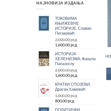
НАЈНОВИЈА ИЗДАЊА
ТОКОВИМА
КЊИЖЕВНЕ
ИСТОРИЈЕ, Славко
Петаковић
2,000.00
рсд
Оригинална
Тренутна
1,600.00
рсд
цена
цена
ИСТОРИЈА
је
је:
НЕБ
ХЕЛЕНИЗМА, Фанула
била:
1,600.00 рсд.
Папазоглу
2,000.00 рсд.
2,000.00
рсд
Оригинална
Тренутна
1,600.00
рсд
цена
цена
КРАТКИ СПОЈЕВИ,
је
је:
Драган Хамовић
била:
1,600.00 рсд.
1,000.00
рсд
2,000.00 рсд.
Оригинална
Тренутна
800.00
рсд
цена
цена
ПОЛИТИЧКИ
је
је: