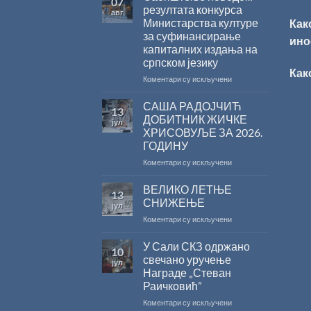
07
резултата конкурса
авг
Министарства културе
Как
за суфинансирање
ино
капиталних издања на
српском језику
Как
на
Коментари су искључени
Саопштење
поводом
САША РАДОЈЧИЋ
13
резултата
ДОБИТНИК ЖИЧКЕ
јул
конкурса
ХРИСОВУЉЕ ЗА 2026.
Министарства
ГОДИНУ
културе
за
на
Коментари су искључени
суфинансирање
САША
капиталних
РАДОЈЧИЋ
ВЕЛИКО ЛЕТЊЕ
13
издања
ДОБИТНИК
СНИЖЕЊЕ
јул
на
ЖИЧКЕ
на
Коментари су искључени
српском
ХРИСОВУЉЕ
ВЕЛИКО
језику
ЗА
ЛЕТЊЕ
У Сали СКЗ одржано
2026.
10
СНИЖЕЊЕ
ГОДИНУ
свечано уручење
јул
Награде „Стеван
Раичковић”
на
Коментари су искључени