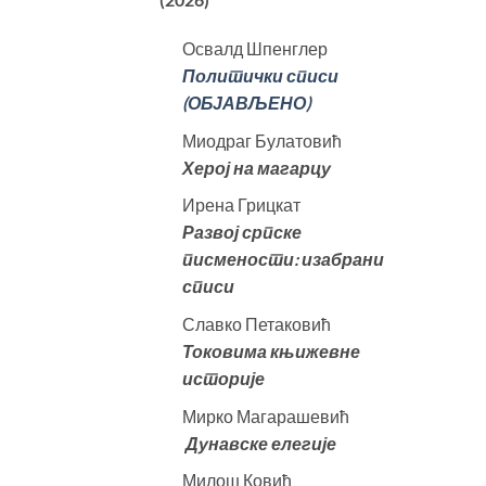
Освалд Шпенглер
Политички списи
(ОБЈАВЉЕНО)
Миодраг Булатовић
Херој на магарцу
Ирена Грицкат
Развој српске
писмености: изабрани
списи
Славко Петаковић
Токовима књижевне
историје
Мирко Магарашевић
Дунавске елегије
Милош Ковић