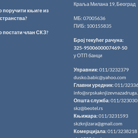
Краља Милана 19, Београд
о поручити књиге из
странства?
МБ: 07005636
ПИБ: 100155835
о постати члан СКЗ?
Број текућег рачуна:
325-9500600007469-50
у ОТП банци
Управник:
011/3232379
dusko.babic@yahoo.com
Главни уредник:
011/3233
info@srpskaknjizevnazadruga
Општа служба:
011/323030
skz@beotel.rs
Књижара:
011/3231593
skzknjizara@gmail.com
Комерцијала:
011/3238218