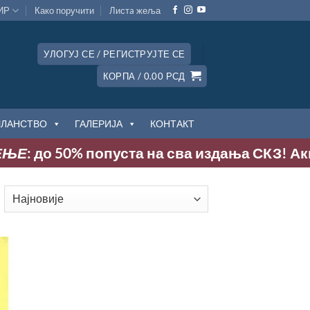
ИР
Како поручити
Листa жеља
УЛОГУЈ СЕ / РЕГИСТРУЈТЕ СЕ
КОРПА /
0.00
РСД
ЧЛАНСТВО
ГАЛЕРИЈА
КОНТАКТ
ЊЕ
: до 50% попуста на сва издања СКЗ! Акциј
ортирано
о
ајновијем
дај
у
сту
еља