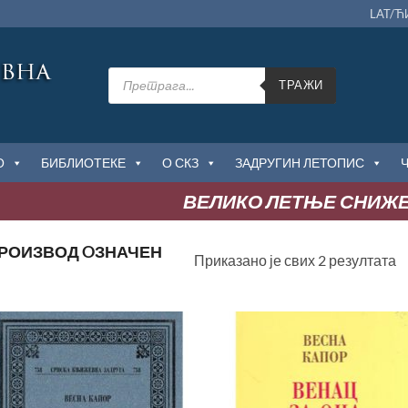
LAT/Ћ
Products
search
ТРАЖИ
О
БИБЛИОТЕКЕ
О СКЗ
ЗАДРУГИН ЛЕТОПИС
ВЕЛИКО ЛЕТЊЕ СНИЖЕ
РОИЗВОД OЗНАЧЕН
С
Приказано је свих 2 резултата
п
н
Додај
До
у
Листу
Ли
жеља
ж