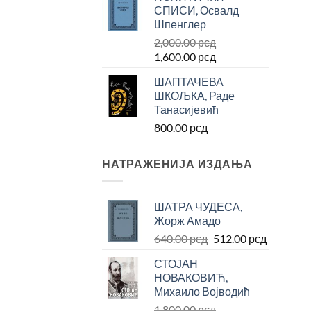
СПИСИ, Освалд
била:
800.00 рсд.
Шпенглер
1,000.00 рсд.
2,000.00
рсд
Оригинална
Тренутна
1,600.00
рсд
цена
цена
ШАПТАЧЕВА
је
је:
ШКОЉКА, Раде
била:
1,600.00 рсд.
Танасијевић
2,000.00 рсд.
800.00
рсд
НАТРАЖЕНИЈА ИЗДАЊА
ШАТРА ЧУДЕСА,
Жорж Амадо
Оригинална
Тренутн
640.00
рсд
512.00
рсд
цена
цена
СТОЈАН
је
је:
НОВАКОВИЋ,
била:
512.00 р
Михаило Војводић
640.00 рсд.
1,800.00
рсд