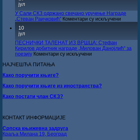
ЛЕТЊЕ
јул
ГОДИНУ
СНИЖЕЊЕ
У Сали СКЗ одржано свечано уручење Награде
на
„Стеван Раичковић”
Коментари су искључени
У
10
Сали
јул
СКЗ
одржан
ПЕСНИЧКИ ТАЛЕНАТ ИЗ ВРШЦА: Стефан
свечано
Кирилов добитник награде „Милован Данојлић“ за
уручењ
на
поезију
Коментари су искључени
Наград
ПЕСНИЧКИ
„Стеван
НАЈЧЕШЋА ПИТАЊА
ТАЛЕНАТ
Раичков
ИЗ
Како поручити књиге?
ВРШЦА:
Стефан
Како поручити књиге из иностранства?
Кирилов
добитник
Како постати члан СКЗ?
награде
„Милован
Данојлић“
за
КОНТАКТ ИНФОРМАЦИЈЕ
поезију
Српска књижевна задруга
Краља Милана 19, Београд