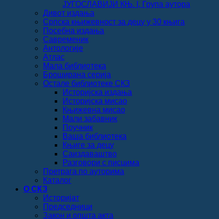
ЈУГОСЛАВИЈИ КЊ. I, Група аутора
Дивот издања
Српска књижевност за децу у 30 књига
Посебна издања
Савременик
Антологије
Атлас
Мала библиотека
Броширана серија
Остале библиотеке СКЗ
Историјска издања
Историјска мисао
Књижевна мисао
Мали забавник
Поучник
Ваша библиотека
Књиге за децу
Саиздаваштво
Разговори с писцима
Претрага по ауторима
Каталог
О СКЗ
Историјат
Председници
Закон и општа акта