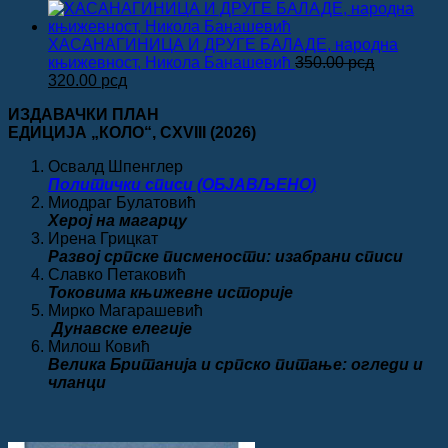
цена
цена
је
је:
била:
320.00 рсд.
ХАСАНАГИНИЦА И ДРУГЕ БАЛАДЕ, народна
450.00 рсд.
књижевност, Никола Банашевић
350.00
рсд
Оригинална
Тренутна
320.00
рсд
цена
цена
ИЗДАВАЧКИ ПЛАН
је
је:
ЕДИЦИЈА „КОЛО“
, CXVIII
(2026)
била:
320.00 рсд.
350.00 рсд.
Освалд Шпенглер
Политички списи (ОБЈАВЉЕНО)
Миодраг Булатовић
Херој на магарцу
Ирена Грицкат
Развој српске писмености: изабрани списи
Славко Петаковић
Токовима књижевне историје
Мирко Магарашевић
Дунавске елегије
Милош Ковић
Велика
Британија и српско питање: огледи и
чланци