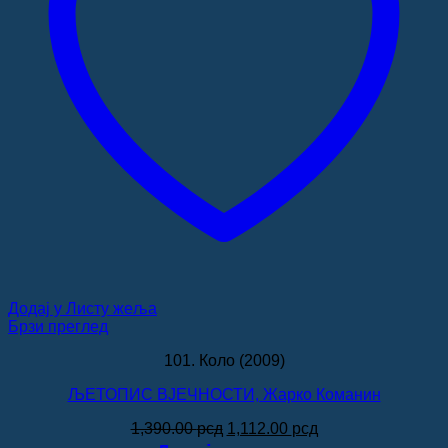
Додај у Листу жеља
Брзи преглед
101. Коло (2009)
ЉЕТОПИС ВЈЕЧНОСТИ, Жарко Команин
Оригинална
Тренутна
1,390.00
рсд
1,112.00
рсд
цена
цена