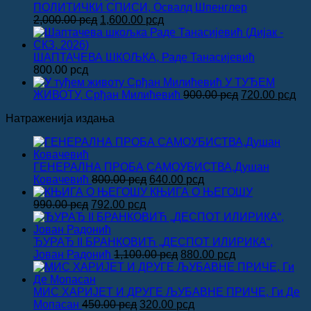
била:
8
ПОЛИТИЧКИ СПИСИ, Освалд Шпенглер
Оригинална
Тренутна
1,000.00 рсд
2,000.00
рсд
1,600.00
рсд
цена
цена
је
је:
била:
1,600.00 рсд.
ШАПТАЧЕВА ШКОЉКА, Раде Танасијевић
2,000.00 рсд.
800.00
рсд
У ТУЂЕМ
Оригинална
Тр
ЖИВОТУ, Срђан Милићевић
900.00
рсд
720.00
рсд
цена
це
Натраженија издања
је
је:
била:
720
900.00 рсд.
ГЕНЕРАЛНА ПРОБА САМОУБИСТВА,Душан
Оригинална
Тренутна
Ковачевић
800.00
рсд
640.00
рсд
цена
цена
КЊИГА О ЊЕГОШУ
Оригинална
Тренутна
је
је:
990.00
рсд
792.00
рсд
цена
цена
била:
640.00 рсд.
је
је:
800.00 рсд.
била:
792.00 рсд.
ЂУРАЂ II БРАНКОВИЋ „ДЕСПОТ ИЛИРИКА“,
990.00 рсд.
Оригинална
Тренутна
Јован Радонић
1,100.00
рсд
880.00
рсд
цена
цена
је
је:
била:
880.00 рсд.
МИС ХАРИЈЕТ И ДРУГЕ ЉУБАВНЕ ПРИЧЕ, Ги Де
Оригинална
1,100.00 рсд.
Тренутна
Мопасан
450.00
рсд
320.00
рсд