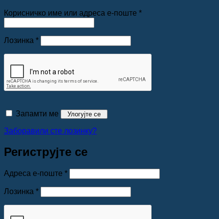
Обавезно
Корисничко име или адреса е-поште
*
Обавезно
Лозинка
*
Запамти ме
Улогујте се
Заборавили сте лозинку?
Региструјте се
Обавезно
Адреса е-поште
*
Обавезно
Лозинка
*