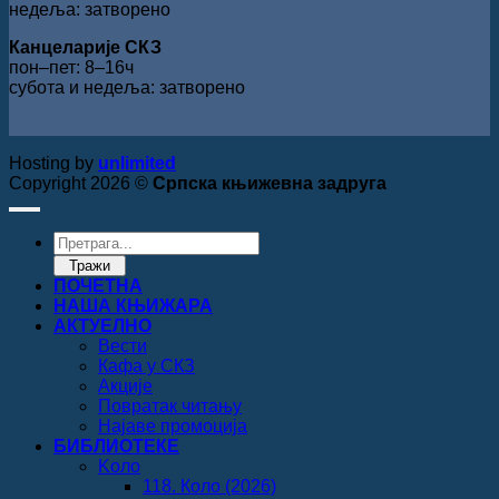
недеља: затворено
Канцеларије СКЗ
пон‒пет: 8‒16ч
субота и недеља: затворено
Hosting by
unlimited
Copyright 2026 ©
Српска књижевна задруга
Products
search
Тражи
ПОЧЕТНА
НАША КЊИЖАРА
АКТУЕЛНО
Вести
Кафа у СКЗ
Акције
Повратак читању
Најаве промоција
БИБЛИОТЕКЕ
Koло
118. Коло (2026)