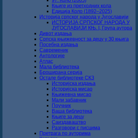
97. Коло (2005)
Књиге из претходних кола
Едиција Коло (1892‒2025)
Историја српског народа у Југославији
ИСТОРИЈА СРПСКОГ НАРОДА У
ЈУГОСЛАВИЈИ КЊ. I, Група аутора
Дивот издања
Српска књижевност за децу у 30 књига
Посебна издања
Савременик
Антологије
Атлас
Мала библиотека
Броширана серија
Остале библиотеке СКЗ
Историјска издања
Историјска мисао
Књижевна мисао
Мали забавник
Поучник
Ваша библиотека
Књиге за децу
Саиздаваштво
Разговори с писцима
Претрага по ауторима