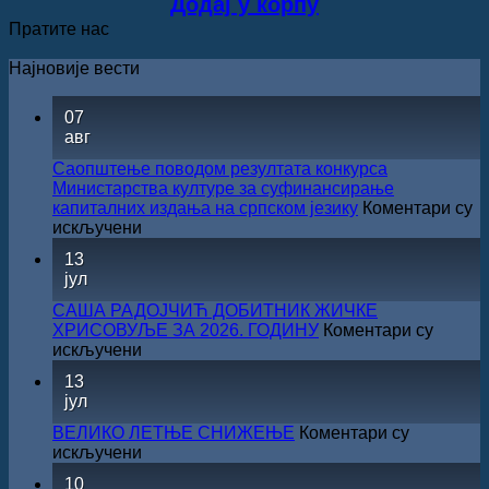
Додај у корпу
је
је:
Пратите нас
била:
1,112.00 рсд.
1,390.00 рсд.
Најновије вести
07
авг
Саопштење поводом резултата конкурса
Министарства културе за суфинансирање
капиталних издања на српском језику
Коментари су
на
искључени
Саопштење
13
поводом
јул
резултата
конкурса
САША РАДОЈЧИЋ ДОБИТНИК ЖИЧКЕ
Министарства
ХРИСОВУЉЕ ЗА 2026. ГОДИНУ
Коментари су
културе
на
искључени
за
САША
13
суфинансирање
РАДОЈЧИЋ
јул
капиталних
ДОБИТНИК
издања
ЖИЧКЕ
ВЕЛИКО ЛЕТЊЕ СНИЖЕЊЕ
Коментари су
на
ХРИСОВУЉЕ
на
искључени
српском
ЗА
ВЕЛИКО
језику
10
2026.