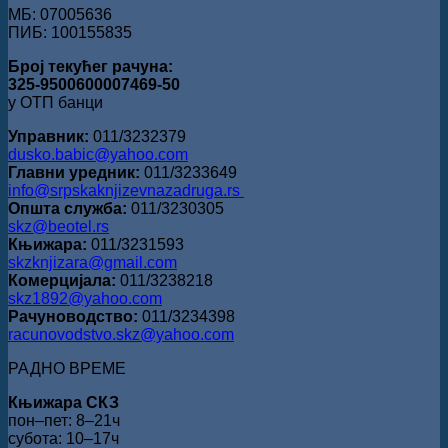
МБ: 07005636
ПИБ: 100155835
Број текућег рачуна:
325-9500600007469-50
у ОТП банци
Управник:
011/3232379
dusko.babic@yahoo.com
Главни уредник:
011/3233649
info@srpskaknjizevnazadruga.rs
Општа служба:
011/3230305
skz@beotel.rs
Књижара:
011/3231593
skzknjizara@gmail.com
Комерцијала:
011/3238218
skz1892@yahoo.com
Рачуноводство:
011/3234398
racunovodstvo.skz@yahoo.com
РАДНО ВРЕМЕ
Књижара СКЗ
пон‒пет: 8‒21ч
субота: 10‒17ч