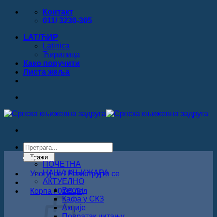
Прескочи
Контакт
на
011/ 3230-305
садржај
LAT/ЋИР
Latinica
Ћирилица
Како поручити
Листa жеља
Products
search
Тражи
ПОЧЕТНА
НАША КЊИЖАРА
Улогуј се / Региструјте се
АКТУЕЛНО
Вести
Корпа /
0.00
рсд
Кафа у СКЗ
Акције
Повратак читању