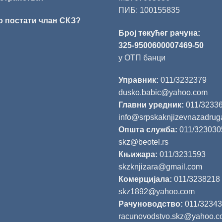
ПИБ: 100155835
о постати члан СКЗ?
Број текућег рачуна:
325-9500600007469-50
у ОТП банци
Управник:
011/3232379
dusko.babic@yahoo.com
Главни уредник:
011/3233
info@srpskaknjizevnazadrug
Општа служба:
011/323030
skz@beotel.rs
Књижара:
011/3231593
skzknjizara@gmail.com
Комерцијала:
011/3238218
skz1892@yahoo.com
Рачуноводство:
011/3234
racunovodstvo.skz@yahoo.