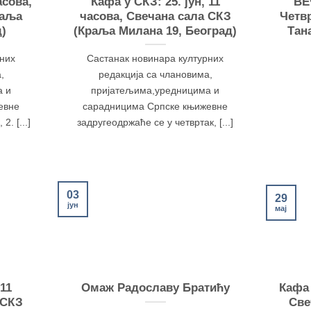
асова,
Кафа у СКЗ: 25. јун, 11
ВЕ
раља
часова, Свечана сала СКЗ
Четвр
д)
(Краља Милана 19, Београд)
Тан
рних
Састанак новинара културних
,
редакција са члановима,
а и
пријатељима,уредницима и
евне
сарадницима Српске књижевне
2. [...]
задругеодржаће се у четвртак, [...]
03
29
јун
мај
 11
Омаж Радославу Братићу
Кафа 
 СКЗ
Све