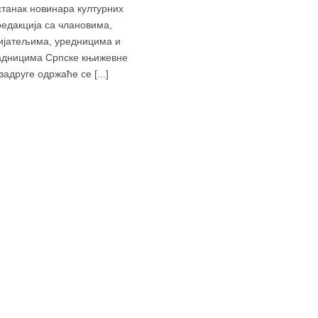
танак новинара културних
редакција са члановима,
ијатељима, уредницима и
адницима Српске књижевне
задруге одржаће се [...]