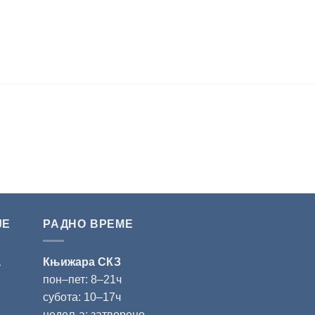
ЈЕ
РАДНО ВРЕМЕ
а
Књижара СКЗ
пон‒пет: 8‒21ч
субота: 10‒17ч
недеља: затворено