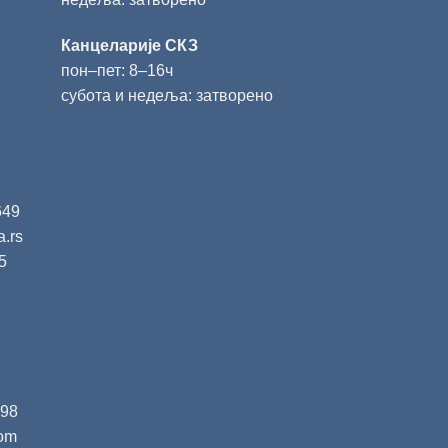
Канцеларије СКЗ
пон‒пет: 8‒16ч
субота и недеља: затворено
649
a.rs
5
398
com