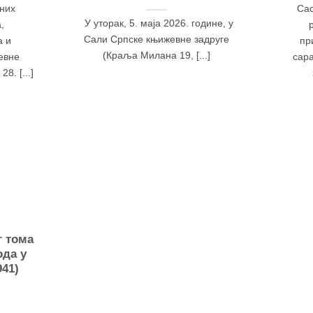
рних
Сас
У уторак, 5. маја 2026. године, у
,
Сали Српске књижевне задруге
а и
пр
(Краља Милана 19, [...]
евне
сар
8. [...]
 тома
ода у
941)