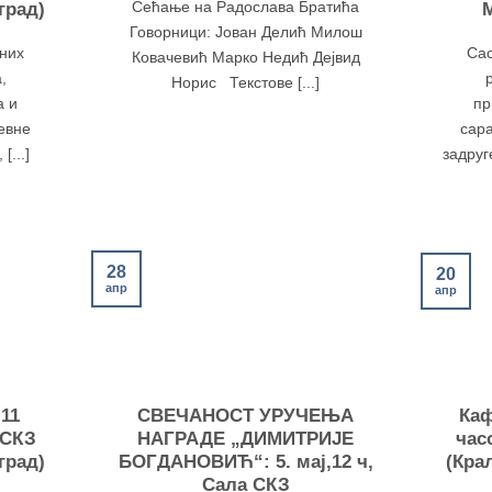
Сећање на Радослава Братића
град)
М
Говорници: Јован Делић Милош
рних
Сас
Ковачевић Марко Недић Дејвид
,
Норис Текстове [...]
а и
пр
евне
сар
[...]
задруге
28
20
апр
апр
 11
СВЕЧАНОСТ УРУЧЕЊА
Каф
 СКЗ
НАГРАДЕ „ДИМИТРИЈЕ
час
град)
БОГДАНОВИЋ“: 5. мај,12 ч,
(Кра
Сала СКЗ