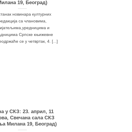
илана 19, Београд)
танак новинара културних
редакција са члановима,
ијатељима,уредницима и
адницима Српске књижевне
одржаће се у четвртак, 4. [...]
а у СКЗ: 23. април, 11
ова, Свечана сала СКЗ
ља Милана 19, Београд)