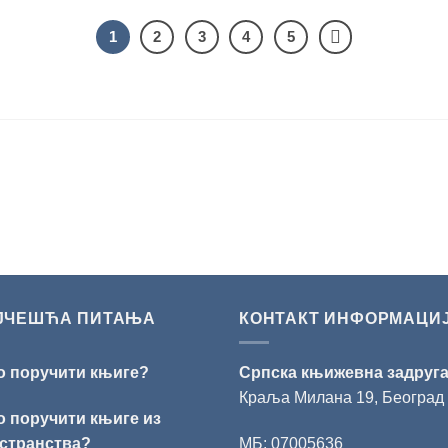
1
2
3
4
5
ЈЧЕШЋА ПИТАЊА
КОНТАКТ ИНФОРМАЦИ
о поручити књиге?
Српска књижевна задруг
Краља Милана 19, Београд
о поручити књиге из
странства?
МБ: 07005636