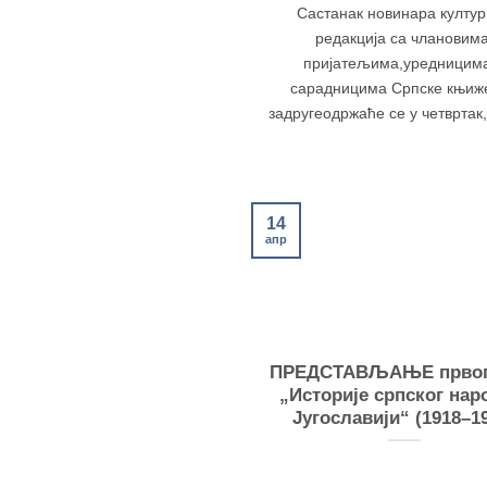
Састанак новинара култу
редакција са члановима
пријатељима,уредницим
сарадницима Српске књиж
задругеодржаће се у четвртак, 2
14
апр
ПРЕДСТАВЉАЊЕ првог
„Историје српског нар
Југославији“ (1918–1