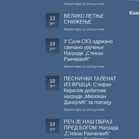
на
Коментари су искључени
САША
Как
РАДОЈЧИЋ
ВЕЛИКО ЛЕТЊЕ
13
ДОБИТНИК
СНИЖЕЊЕ
јул
ЖИЧКЕ
на
Коментари су искључени
ХРИСОВУЉЕ
ВЕЛИКО
ЗА
ЛЕТЊЕ
2026.
У Сали СКЗ одржано
10
СНИЖЕЊЕ
ГОДИНУ
свечано уручење
јул
Награде „Стеван
Раичковић”
на
Коментари су искључени
У
Сали
ПЕСНИЧКИ ТАЛЕНАТ
10
СКЗ
ИЗ ВРШЦА: Стефан
јул
одржано
Кирилов добитник
свечано
награде „Милован
уручење
Данојлић“ за поезију
Награде
„Стеван
на
Коментари су искључени
Раичковић”
ПЕСНИЧКИ
ТАЛЕНАТ
РЕЧ ЈЕ НАШ ОБРАЗ
10
ИЗ
ПРЕД БОГОМ: Награда
јул
ВРШЦА:
„Стеван Раичковић“
Стефан