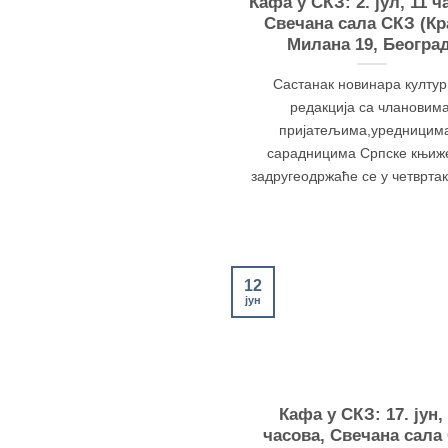
Кафа у СКЗ: 2. јул, 11 ч
Свечана сала СКЗ (К
Милана 19, Београ
Састанак новинара култу
редакција са члановима
пријатељима,уредницим
сарадницима Српске књиж
задругеодржаће се у четвртак, 
12
јун
Кафа у СКЗ: 17. јун,
часова, Свечана сала