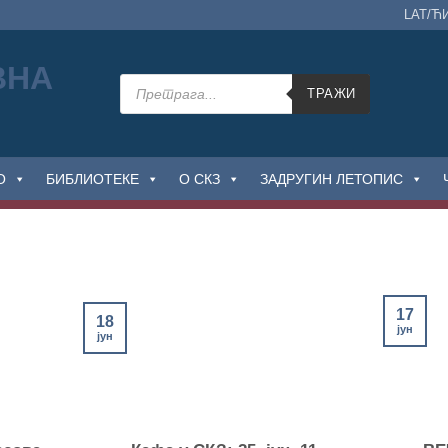
LAT/Ћ
Products
search
ТРАЖИ
О
БИБЛИОТЕКЕ
О СКЗ
ЗАДРУГИН ЛЕТОПИС
17
18
јун
јун