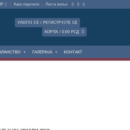
ИР
Како поручити
Листa жеља
УЛОГУЈ СЕ / РЕГИСТРУЈТЕ СЕ
КОРПА /
0.00
РСД
ЧЛАНСТВО
ГАЛЕРИЈА
КОНТАКТ