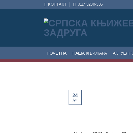
Прескочи
КОНТАКТ
011/ 3230-305
на
садржај
ПОЧЕТНА
НАША КЊИЖАРА
АКТУЕЛН
24
јун