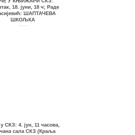
ЧЕ У КЊИЖАРИ СКЗ:
так, 18. јуни, 18 ч; Раде
асијевић: ШАПТАЧЕВА
ШКОЉКА
у СКЗ: 4. јун, 11 часова,
чана сала СКЗ (Краља