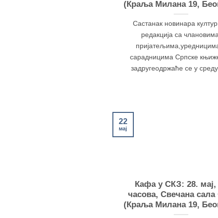
(Краља Милана 19, Бео
Састанак новинара култу
редакција са члановима
пријатељима,уредницим
сарадницима Српске књиж
задругеодржаће се у среду, 
22
мај
Кафа у СКЗ: 28. мај,
часова, Свечана сала
(Краља Милана 19, Бео