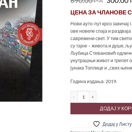
690.00
300.00
цена
ЦЕНА ЗА
ЧЛАНОВЕ С
је
била:
Нови ауто-пут кроз завичај 
690.00 
ове новеле спаја и раздваја
савремени свет. У тим свет
су тајне – живота и душе, љ
Љубица Стевановић одличн
унутрашњи живот и трепет 
јунака Топлице и „свих њени
Година издања: 2019.
ЂУЛИЈАНИН ЂЕРДАН, Љубица
ДОДАЈ У КО
Додај у Лист