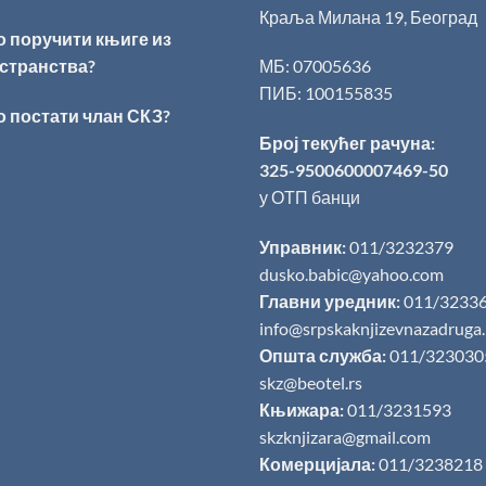
Краља Милана 19, Београд
о поручити књиге из
странства?
МБ: 07005636
ПИБ: 100155835
о постати члан СКЗ?
Број текућег рачуна:
325-9500600007469-50
у ОТП банци
Управник:
011/3232379
dusko.babic@yahoo.com
Главни уредник:
011/3233
info@srpskaknjizevnazadruga
Општа служба:
011/323030
skz@beotel.rs
Књижара:
011/3231593
skzknjizara@gmail.com
Комерцијала:
011/3238218