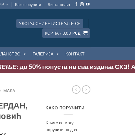
ИР
Како поручити
Листa жеља
УЛОГУЈ СЕ / РЕГИСТРУЈТЕ СЕ
КОРПА /
0.00
РСД
ЧЛАНСТВО
ГАЛЕРИЈА
КОНТАКТ
: до 50% попуста на сва издања СКЗ! Акција 
/
МАЛА
ЕРДАН,
КАКО ПОРУЧИТИ
новић
Kњиге се могу
поручити на два
ална
Тренутна
рсд