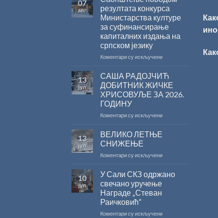
07
резултата конкурса
авг
Министарства културе
Как
за суфинансирање
ино
капиталних издања на
српском језику
Как
на
Коментари су искључени
Саопштење
поводом
САША РАДОЈЧИЋ
13
резултата
ДОБИТНИК ЖИЧКЕ
јул
конкурса
ХРИСОВУЉЕ ЗА 2026.
Министарства
ГОДИНУ
културе
за
на
Коментари су искључени
суфинансирање
САША
капиталних
РАДОЈЧИЋ
ВЕЛИКО ЛЕТЊЕ
13
издања
ДОБИТНИК
СНИЖЕЊЕ
јул
на
ЖИЧКЕ
на
Коментари су искључени
српском
ХРИСОВУЉЕ
ВЕЛИКО
језику
ЗА
ЛЕТЊЕ
У Сали СКЗ одржано
2026.
10
СНИЖЕЊЕ
ГОДИНУ
свечано уручење
јул
Награде „Стеван
Раичковић”
на
Коментари су искључени