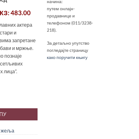
начина:
цена
путем онлајн-
КЗ
: 483.00
је:
продавнице и
300.00 рсд.
телефоном (011/3238-
главних актера
рсд.
218).
 стари и
овима запретане
За детаљно упутство
убави и мржње.
погледајте страницу
о познаје
како поручити књигу
осетљивих
х лица”.
 Стевановић количина
РПУ
у жеља