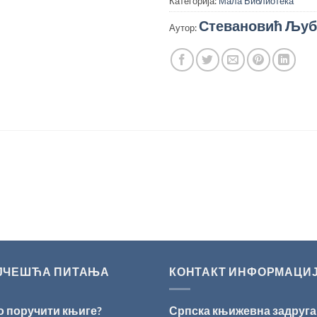
Категорија:
Мала Библиотека
Стевановић Љуб
Аутор:
ЈЧЕШЋА ПИТАЊА
КОНТАКТ ИНФОРМАЦИ
о поручити књиге?
Српска књижевна задруга