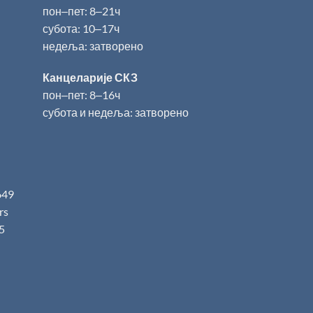
пон‒пет: 8‒21ч
субота: 10‒17ч
недеља: затворено
Канцеларије СКЗ
пон‒пет: 8‒16ч
субота и недеља: затворено
649
.rs
5