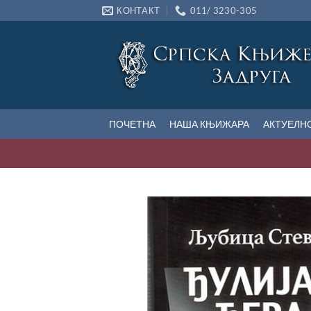
Прескочи
КОНТАКТ
011/ 3230-305
на
садржај
ПОЧЕТНА
НАША КЊИЖАРА
АКТУЕЛН