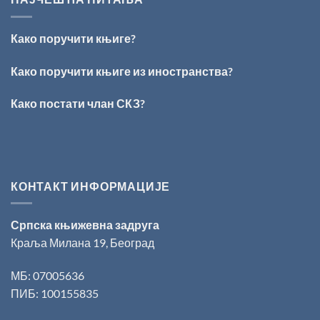
ВРШЦА:
Стефан
Кирилов
Како поручити књиге?
добитник
награде
„Милован
Како поручити књиге из иностранства?
Данојлић“
за
Како постати члан СКЗ?
поезију
КОНТАКТ ИНФОРМАЦИЈЕ
Српска књижевна задруга
Краља Милана 19, Београд
МБ: 07005636
ПИБ: 100155835