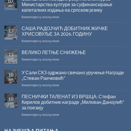
07
Министарства културе за суфинансирање
авг
капиталних издања на српском језику
на
Коментари су искључени
Саопштење
поводом
САША РАДОЈЧИЋ ДОБИТНИК ЖИЧКЕ
13
резултата
ХРИСОВУЉЕ ЗА 2026. ГОДИНУ
јул
конкурса
на
Коментари су искључени
Министарства
САША
културе
РАДОЈЧИЋ
ВЕЛИКО ЛЕТЊЕ СНИЖЕЊЕ
за
13
ДОБИТНИК
суфинансирање
јул
на
Коментари су искључени
ЖИЧКЕ
капиталних
ВЕЛИКО
ХРИСОВУЉЕ
издања
ЛЕТЊЕ
ЗА
на
У Сали СКЗ одржано свечано уручење Награде
10
СНИЖЕЊЕ
2026.
српском
„Стеван Раичковић”
јул
ГОДИНУ
језику
на
Коментари су искључени
У
Сали
ПЕСНИЧКИ ТАЛЕНАТ ИЗ ВРШЦА: Стефан
10
СКЗ
Кирилов добитник награде „Милован Данојлић“
јул
одржано
за поезију
свечано
на
Коментари су искључени
уручење
ПЕСНИЧКИ
Награде
ТАЛЕНАТ
„Стеван
ИЗ
Раичковић”
НАЈЧЕШЋА ПИТАЊА