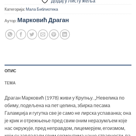
Додај у Листу жеља
Категорија:
Мала Библиотека
Марковић Драган
Аутор:
ОПИС
TEМА
Драган Марковић (1978) живи у Крупњу. „Невелика по
обиму, подељена на пет целина, збирка песама
Галамџија и гугутка све је само не лирска успаванка; она
је крик и отрежњење пред свим оним неразумљем које
нас окружује, пред неправдом, лицемерјем, егоизмом,
који су завладали свим сегментима наше стварности, па