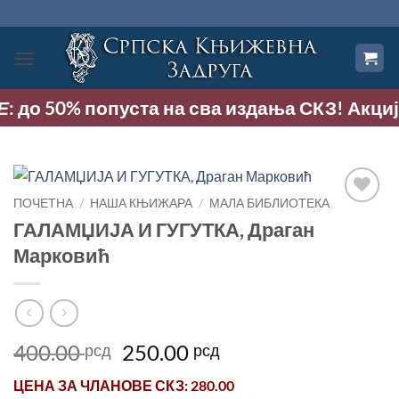
Прескочи
на
садржај
до 50% попуста на сва издања СКЗ! Акција тр
ПОЧЕТНА
/
НАША КЊИЖАРА
/
МАЛА БИБЛИОТЕКА
Додај
ГАЛАМЏИЈА И ГУГУТКА, Драган
у
Марковић
Листу
жеља
Оригинална
Тренутна
400.00
250.00
рсд
рсд
цена
цена
ЦЕНА ЗА
ЧЛАНОВЕ СКЗ
: 280.00
је
је: