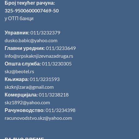
Број текућег рачуна:
325-9500600007469-50
у ОТП банци
Управник:
011/3232379
dusko.babic@yahoo.com
Главни уредник:
011/3233649
info@srpskaknjizevnazadruga.rs
Општа служба:
011/3230305
skz@beotel.rs
Књижара:
011/3231593
skzknjizara@gmail.com
Комерцијала:
011/3238218
skz1892@yahoo.com
Рачуноводство:
011/3234398
racunovodstvo.skz@yahoo.com