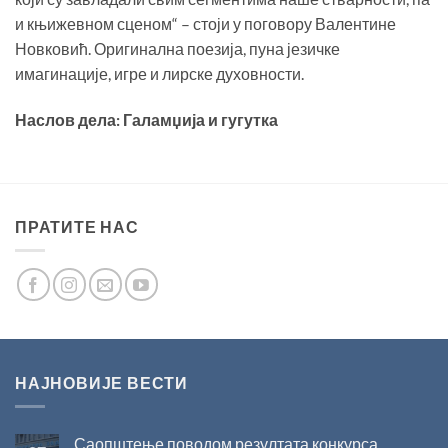
и књижевном сценом“ – стоји у поговору Валентине
Новковић. Оригинална поезија, пуна језичке
имагинације, игре и лирске духовности.
Наслов дела: Галамџија и гугутка
ПРАТИТЕ НАС
НАЈНОВИЈЕ ВЕСТИ
Саопштење поводом резултата конкурса