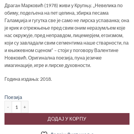
била:
250.00 рсд.
Драган Марковић (1978) живи у Крупњу. „Невелика по
400.00 рсд.
обиму, подељена на пет целина, збирка песама
Галамџија и гугутка све је само не лирска успаванка; она
је крик и отрежњење пред свим оним неразумљем које
нас окружује, пред неправдом, лицемерјем, егоизмом,
који су завладали свим сегментима наше стварности, па
и књижевном сценом“ – стоји у поговору Валентине
Новковић. Оригинална поезија, пуна језичке
имагинације, игре и лирске духовности.
Година издања: 2018.
Поезија
ГАЛАМЏИЈА И ГУГУТКА, Драган Марковић количина
ДОДАЈ У КОРПУ