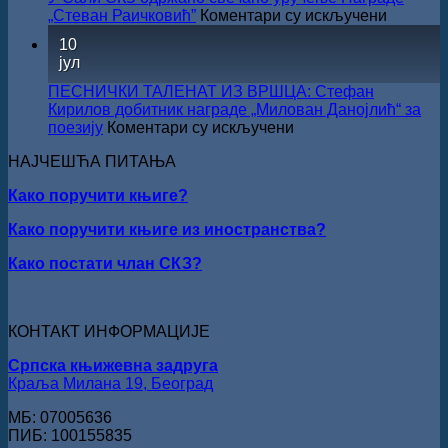
на
„Стеван Раичковић”
Коментари су искључени
У
10
Сали
јул
СКЗ
одржан
ПЕСНИЧКИ ТАЛЕНАТ ИЗ ВРШЦА: Стефан
свечано
Кирилов добитник награде „Милован Данојлић“ за
уручењ
на
поезију
Коментари су искључени
Наград
ПЕСНИЧКИ
„Стеван
НАЈЧЕШЋА ПИТАЊА
ТАЛЕНАТ
Раичков
ИЗ
Како поручити књиге?
ВРШЦА:
Стефан
Како поручити књиге из иностранства?
Кирилов
добитник
Како постати члан СКЗ?
награде
„Милован
Данојлић“
за
КОНТАКТ ИНФОРМАЦИЈЕ
поезију
Српска књижевна задруга
Краља Милана 19, Београд
МБ: 07005636
ПИБ: 100155835