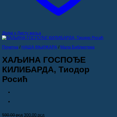
Додај у Листу жеља
Почетна
/
НАША КЊИЖАРА
/
Мала Библиотека
ХАЉИНА ГОСПОЂЕ
КИЛИБАРДА, Тиодор
Росић
Оригинална
Тренутна
590.00
рсд
300.00
рсд