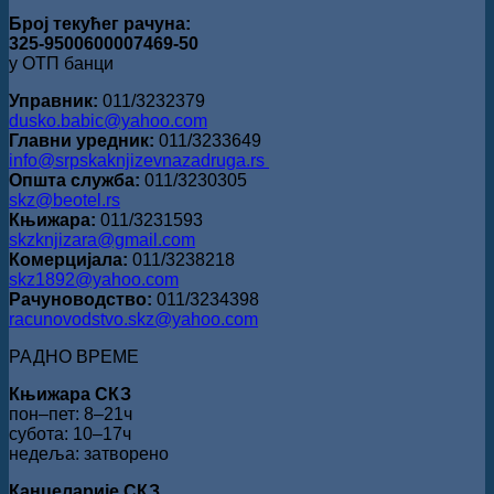
Број текућег рачуна:
325-9500600007469-50
у ОТП банци
Управник:
011/3232379
dusko.babic@yahoo.com
Главни уредник:
011/3233649
info@srpskaknjizevnazadruga.rs
Општа служба:
011/3230305
skz@beotel.rs
Књижара:
011/3231593
skzknjizara@gmail.com
Комерцијала:
011/3238218
skz1892@yahoo.com
Рачуноводство:
011/3234398
racunovodstvo.skz@yahoo.com
РАДНО ВРЕМЕ
Књижара СКЗ
пон‒пет: 8‒21ч
субота: 10‒17ч
недеља: затворено
Канцеларије СКЗ