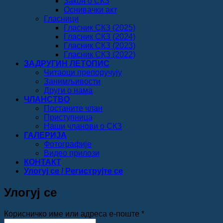
Закон о СКЗ
Оснивачки акт
Гласници
Гласник СКЗ (2025)
Гласник СКЗ (2024)
Гласник СКЗ (2023)
Гласник СКЗ (2022)
ЗАДРУГИН ЛЕТОПИС
Читаоци препоручују
Занимљивости
Други о нама
ЧЛАНСТВО
Постаните члан
Приступница
Наши чланови о СКЗ
ГАЛЕРИЈА
Фотографије
Видео прилози
КОНТАКТ
Улогуј се / Региструјте се
Улогуј се
Обавезно
Корисничко име или адреса е-поште
*