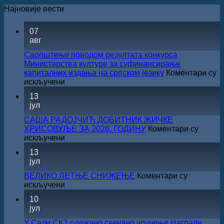
Најновије вести
07
авг
Саопштење поводом резултата конкурса
Министарства културе за суфинансирање
капиталних издања на српском језику
Коментари су
на
искључени
Саопштење
13
поводом
јул
резултата
конкурса
САША РАДОЈЧИЋ ДОБИТНИК ЖИЧКЕ
Министарства
ХРИСОВУЉЕ ЗА 2026. ГОДИНУ
Коментари су
културе
на
искључени
за
САША
13
суфинансирање
РАДОЈЧИЋ
јул
капиталних
ДОБИТНИК
издања
ЖИЧКЕ
ВЕЛИКО ЛЕТЊЕ СНИЖЕЊЕ
Коментари су
на
ХРИСОВУЉЕ
на
искључени
српском
ЗА
ВЕЛИКО
језику
10
2026.
ЛЕТЊЕ
јул
ГОДИНУ
СНИЖЕЊЕ
У Сали СКЗ одржано свечано уручење Награде