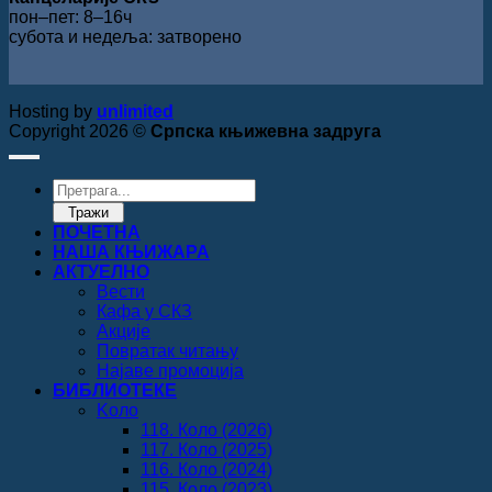
пон‒пет: 8‒16ч
субота и недеља: затворено
Hosting by
unlimited
Copyright 2026 ©
Српска књижевна задруга
Products
search
Тражи
ПОЧЕТНА
НАША КЊИЖАРА
АКТУЕЛНО
Вести
Кафа у СКЗ
Акције
Повратак читању
Најаве промоција
БИБЛИОТЕКЕ
Koло
118. Коло (2026)
117. Коло (2025)
116. Коло (2024)
115. Коло (2023)