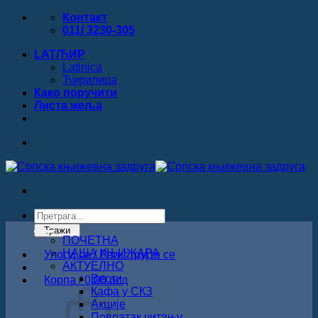
Прескочи
Контакт
на
011/ 3230-305
садржај
LAT/ЋИР
Latinica
Ћирилица
Како поручити
Листa жеља
Products
search
Тражи
ПОЧЕТНА
НАША КЊИЖАРА
Улогуј се / Региструјте се
АКТУЕЛНО
Вести
Корпа /
0.00
рсд
Кафа у СКЗ
Акције
Повратак читању