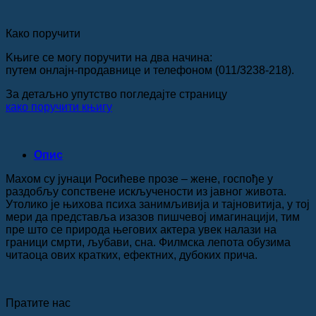
Како поручити
Kњиге се могу поручити на два начина:
путем онлајн-продавнице и телефоном (011/3238-218).
За детаљно упутство погледајте страницу
како поручити књигу
Опис
Махом су јунаци Росићеве прозе – жене, госпође у
раздобљу сопствене искључености из јавног живота.
Утолико је њихова психа занимљивија и тајновитија, у тој
мери да представља изазов пишчевој имагинацији, тим
пре што се природа његових актера увек налази на
граници смрти, љубави, сна. Филмска лепота обузима
читаоца ових кратких, ефектних, дубоких прича.
Пратите нас