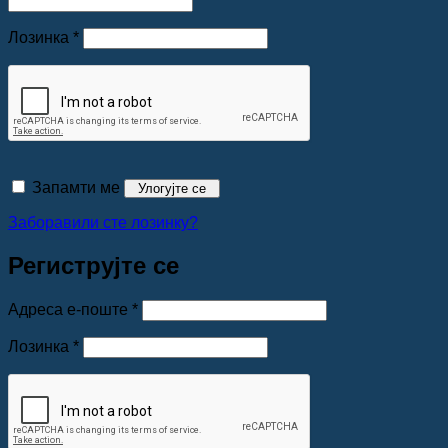
Обавезно
Лозинка
*
Запамти ме
Улогујте се
Заборавили сте лозинку?
Региструјте се
Обавезно
Адреса е-поште
*
Обавезно
Лозинка
*