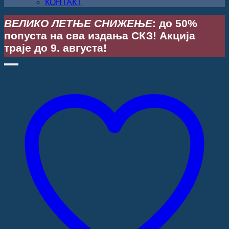
КОНТАКТ
ВЕЛИКО ЛЕТЊЕ СНИЖЕЊЕ
: до 50%
попуста на сва издања СКЗ! Акција
траје до 9. августа!