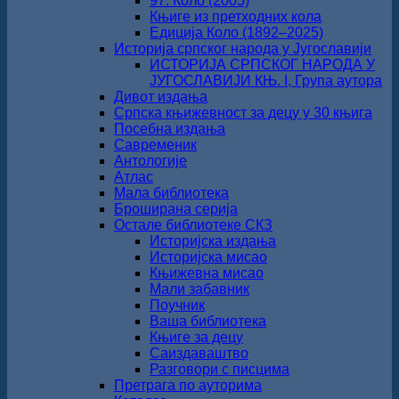
97. Коло (2005)
Књиге из претходних кола
Едиција Коло (1892‒2025)
Историја српског народа у Југославији
ИСТОРИЈА СРПСКОГ НАРОДА У
ЈУГОСЛАВИЈИ КЊ. I, Група аутора
Дивот издања
Српска књижевност за децу у 30 књига
Посебна издања
Савременик
Антологије
Атлас
Мала библиотека
Броширана серија
Остале библиотеке СКЗ
Историјска издања
Историјска мисао
Књижевна мисао
Мали забавник
Поучник
Ваша библиотека
Књиге за децу
Саиздаваштво
Разговори с писцима
Претрага по ауторима