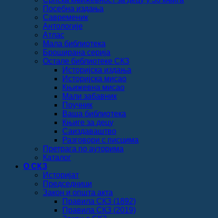
Посебна издања
Савременик
Антологије
Атлас
Мала библиотека
Броширана серија
Остале библиотеке СКЗ
Историјска издања
Историјска мисао
Књижевна мисао
Мали забавник
Поучник
Ваша библиотека
Књиге за децу
Саиздаваштво
Разговори с писцима
Претрага по ауторима
Каталог
О СКЗ
Историјат
Председници
Закон и општа акта
Правила СКЗ (1892)
Правила СКЗ (2019)