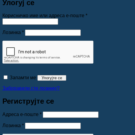
Улогуј се
Обавезно
Корисничко име или адреса е-поште
*
Обавезно
Лозинка
*
Запамти ме
Улогујте се
Заборавили сте лозинку?
Региструјте се
Обавезно
Адреса е-поште
*
Обавезно
Лозинка
*