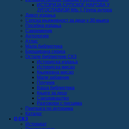
ИСТОРИЈА СРПСКОГ НАРОДА У
ЈУГОСЛАВИЈИ КЊ. I, Група аутора
Дивот издања
Српска књижевност за децу у 30 књига
Посебна издања
Савременик
Антологије
Атлас
Мала библиотека
Броширана серија
Остале библиотеке СКЗ
Историјска издања
Историјска мисао
Књижевна мисао
Мали забавник
Поучник
Ваша библиотека
Књиге за децу
Саиздаваштво
Разговори с писцима
Претрага по ауторима
Каталог
О СКЗ
Историјат