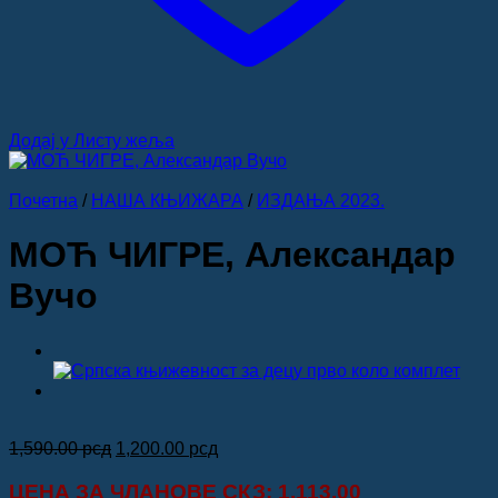
Додај у Листу жеља
Почетна
/
НАША КЊИЖАРА
/
ИЗДАЊА 2023.
МОЋ ЧИГРЕ, Александар
Вучо
Оригинална
Тренутна
1,590.00
рсд
1,200.00
рсд
цена
цена
је
је:
ЦЕНА ЗА
ЧЛАНОВЕ СКЗ
: 1,113.00