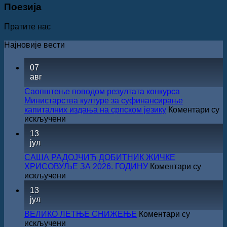
Поезија
Пратите нас
Најновије вести
07
авг
Саопштење поводом резултата конкурса
Министарства културе за суфинансирање
капиталних издања на српском језику
Коментари су
на
искључени
Саопштење
13
поводом
јул
резултата
конкурса
САША РАДОЈЧИЋ ДОБИТНИК ЖИЧКЕ
Министарства
ХРИСОВУЉЕ ЗА 2026. ГОДИНУ
Коментари су
културе
на
искључени
за
САША
13
суфинансирање
РАДОЈЧИЋ
јул
капиталних
ДОБИТНИК
издања
ЖИЧКЕ
ВЕЛИКО ЛЕТЊЕ СНИЖЕЊЕ
Коментари су
на
ХРИСОВУЉЕ
на
искључени