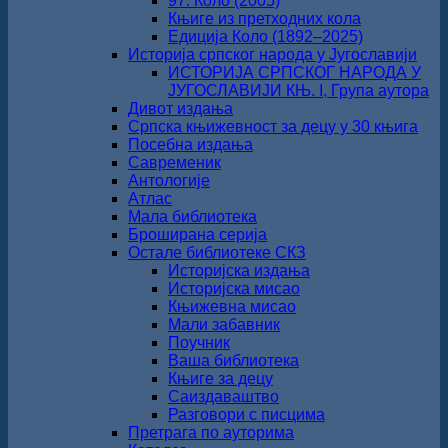
97. Коло (2005)
Књиге из претходних кола
Едиција Коло (1892‒2025)
Историја српског народа у Југославији
ИСТОРИЈА СРПСКОГ НАРОДА У
ЈУГОСЛАВИЈИ КЊ. I, Група аутора
Дивот издања
Српска књижевност за децу у 30 књига
Посебна издања
Савременик
Антологије
Атлас
Мала библиотека
Броширана серија
Остале библиотеке СКЗ
Историјска издања
Историјска мисао
Књижевна мисао
Мали забавник
Поучник
Ваша библиотека
Књиге за децу
Саиздаваштво
Разговори с писцима
Претрага по ауторима