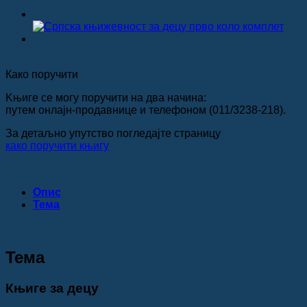
Како поручити
Kњиге се могу поручити на два начина:
путем онлајн-продавнице и телефоном (011/3238-218).
За детаљно упутство погледајте страницу
како поручити књигу
Опис
Teма
Teма
Књиге за децу