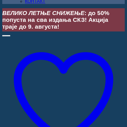
КОНТАКТ
ВЕЛИКО ЛЕТЊЕ СНИЖЕЊЕ
: до 50%
попуста на сва издања СКЗ! Акција
траје до 9. августа!