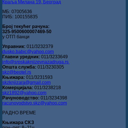
Краља Милана 19, Београд
МБ: 07005636
ПИБ: 100155835
Број текућег рачуна:
325-9500600007469-50
у ОТП банци
Управник:
011/3232379
dusko.babic@yahoo.com
Главни уредник:
011/3233649
info@srpskaknjizevnazadruga.rs
Општа служба:
011/3230305
skz@beotel.rs
Књижара:
011/3231593
skzknjizara@gmail.com
Комерцијала:
011/3238218
skz1892@yahoo.com
Рачуноводство:
011/3234398
racunovodstvo.skz@yahoo.com
РАДНО ВРЕМЕ
Књижара СКЗ
пон‒пет: 8‒21ч