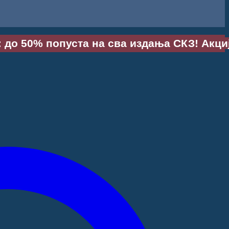
 до 50% попуста на сва издања СКЗ! Акција