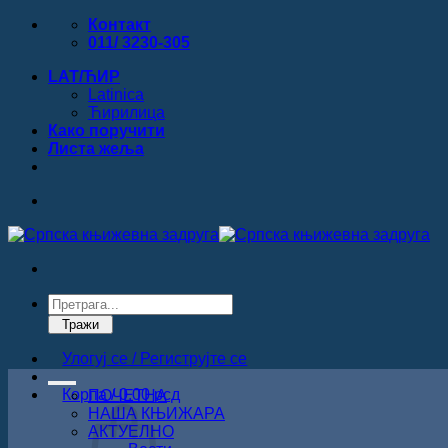
Прескочи
Контакт
на
011/ 3230-305
садржај
LAT/ЋИР
Latinica
Ћирилица
Како поручити
Листa жеља
Products
search
Тражи
Улогуј се / Региструјте се
Корпа /
0.00
рсд
ПОЧЕТНА
НАША КЊИЖАРА
АКТУЕЛНО