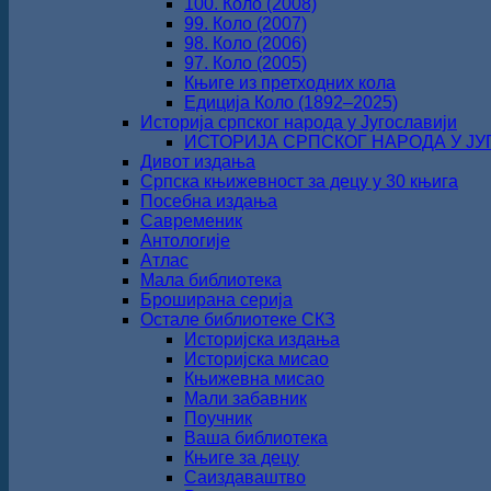
100. Коло (2008)
99. Коло (2007)
98. Коло (2006)
97. Коло (2005)
Књиге из претходних кола
Едиција Коло (1892‒2025)
Историја српског народа у Југославији
ИСТОРИЈА СРПСКОГ НАРОДА У ЈУГО
Дивот издања
Српска књижевност за децу у 30 књига
Посебна издања
Савременик
Антологије
Атлас
Мала библиотека
Броширана серија
Остале библиотеке СКЗ
Историјска издања
Историјска мисао
Књижевна мисао
Мали забавник
Поучник
Ваша библиотека
Књиге за децу
Саиздаваштво