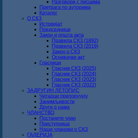
Разговори с писцима
Претрага по ауторима
Каталог
О СКЗ
Историјат
Председници
Закон и општа акта
Правила СКЗ (1892)
Правила СКЗ (2019)
Закон о СКЗ
Оснивачки акт
Гласници
Гласник СКЗ (2025)
Гласник СКЗ (2024)
Гласник СКЗ (2023)
Гласник СКЗ (2022)
ЗАДРУГИН ЛЕТОПИС
Читаоци препоручују
Занимљивости
Други о нама
ЧЛАНСТВО
Постаните члан
Приступница
Наши чланови о СКЗ
ГАЛЕРИЈА