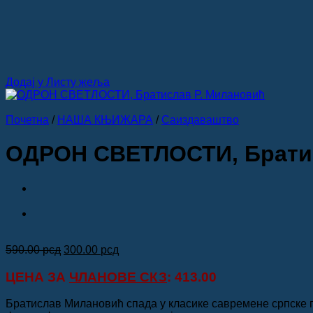
Додај у Листу жеља
Почетна
/
НАША КЊИЖАРА
/
Саиздаваштво
ОДРОН СВЕТЛОСТИ, Братис
Оригинална
Тренутна
590.00
рсд
300.00
рсд
цена
цена
је
је:
ЦЕНА ЗА
ЧЛАНОВЕ СКЗ
: 413.00
била:
300.00 рсд.
590.00 рсд.
Братислав Милановић спада у класике савремене српске по