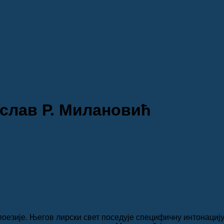
лав Р. Милановић
езије. Његов лирски свет поседује специфичну интонацију и