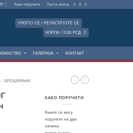
ИР
Како поручити
Листa жеља
УЛОГУЈ СЕ / РЕГИСТРУЈТЕ СЕ
КОРПА /
0.00
РСД
ЧЛАНСТВО
ГАЛЕРИЈА
КОНТАКТ
/
БРОШИРАНА
Г
КАКО ПОРУЧИТИ
н
Kњиге се могу
поручити на два
начина:
путем онлајн-