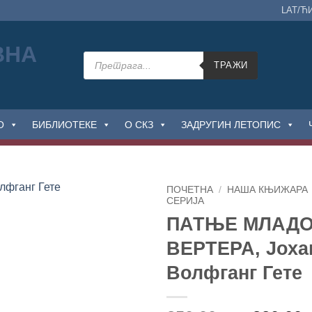
LAT/Ћ
Products
search
ТРАЖИ
О
БИБЛИОТЕКЕ
О СКЗ
ЗАДРУГИН ЛЕТОПИС
ПОЧЕТНА
/
НАША КЊИЖАРА
СЕРИЈА
ПАТЊЕ МЛАДО
Додај
у
ВЕРТЕРА, Јоха
Листу
жеља
Волфганг Гете