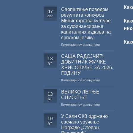
Как
Саопштење поводом
07
резултата конкурса
авг
Министарства културе
Как
за суфинансирање
ино
капиталних издања на
српском језику
Как
на
Коментари су искључени
Саопштење
поводом
САША РАДОЈЧИЋ
13
резултата
ДОБИТНИК ЖИЧКЕ
јул
конкурса
ХРИСОВУЉЕ ЗА 2026.
Министарства
ГОДИНУ
културе
за
на
Коментари су искључени
суфинансирање
САША
капиталних
РАДОЈЧИЋ
ВЕЛИКО ЛЕТЊЕ
13
издања
ДОБИТНИК
СНИЖЕЊЕ
јул
на
ЖИЧКЕ
на
Коментари су искључени
српском
ХРИСОВУЉЕ
ВЕЛИКО
језику
ЗА
ЛЕТЊЕ
2026.
У Сали СКЗ одржано
10
СНИЖЕЊЕ
ГОДИНУ
свечано уручење
јул
Награде „Стеван