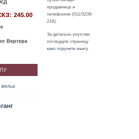
нална
Тренутна
рсд
продавнице и
цена
СКЗ
: 245.00
телефоном (011/3238-
је:
218).
320.00 рсд.
те
рсд.
За детаљно упутство
ог Вертера
погледајте страницу
како поручити књигу
ан Волфганг Гете количина
РПУ
у жеља
ганг