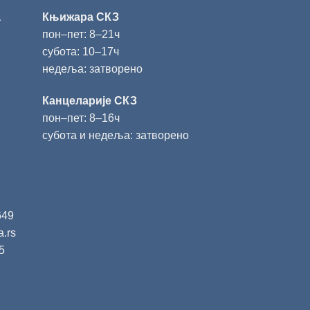
а
Књижара СКЗ
пон‒пет: 8‒21ч
субота: 10‒17ч
недеља: затворено
Канцеларије СКЗ
пон‒пет: 8‒16ч
субота и недеља: затворено
649
a.rs
5