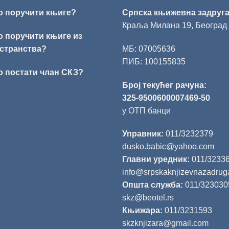
о поручити књиге?
Српска књижевна задруг
Краља Милана 19, Београд
о поручити књиге из
странства?
МБ: 07005636
ПИБ: 100155835
о постати члан СКЗ?
Број текућег рачуна:
325-9500600007469-50
у ОТП банци
Управник:
011/3232379
dusko.babic@yahoo.com
Главни уредник:
011/3233
info@srpskaknjizevnazadrug
Општа служба:
011/323030
skz@beotel.rs
Књижара:
011/3231593
skzknjizara@gmail.com