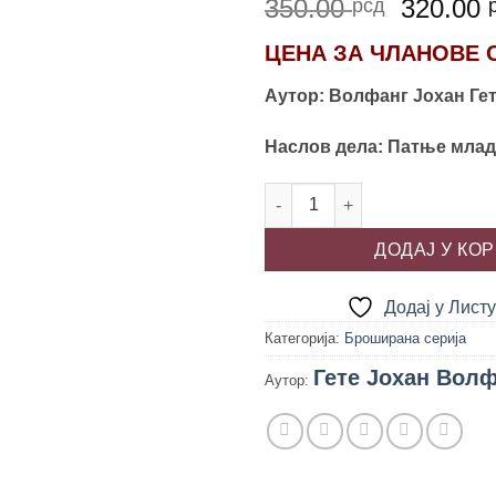
Ориги
350.00
320.00
рсд
цена
ЦЕНА ЗА
ЧЛАНОВЕ 
је
била:
Аутор: Волфанг Јохан Ге
350.00 
Наслов дела: Патње млад
ПАТЊЕ МЛАДОГ ВЕРТЕРА, Јох
ДОДАЈ У КО
Додај у Лист
Категорија:
Броширана серија
Гете Јохан Волф
Аутор: