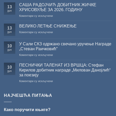
поводом
САША РАДОЈЧИЋ ДОБИТНИК ЖИЧКЕ
13
резултата
ХРИСОВУЉЕ ЗА 2026. ГОДИНУ
јул
конкурса
на
Коментари су искључени
Министарства
САША
културе
РАДОЈЧИЋ
за
ВЕЛИКО ЛЕТЊЕ СНИЖЕЊЕ
13
ДОБИТНИК
суфинансирање
јул
на
Коментари су искључени
ЖИЧКЕ
капиталних
ВЕЛИКО
ХРИСОВУЉЕ
издања
ЛЕТЊЕ
ЗА
на
У Сали СКЗ одржано свечано уручење Награде
СНИЖЕЊЕ
10
2026.
српском
„Стеван Раичковић”
јул
ГОДИНУ
језику
на
Коментари су искључени
У
Сали
ПЕСНИЧКИ ТАЛЕНАТ ИЗ ВРШЦА: Стефан
10
СКЗ
Кирилов добитник награде „Милован Данојлић“
јул
одржано
за поезију
свечано
на
Коментари су искључени
уручење
ПЕСНИЧКИ
Награде
ТАЛЕНАТ
„Стеван
ИЗ
Раичковић”
НАЈЧЕШЋА ПИТАЊА
ВРШЦА:
Стефан
Кирилов
Како поручити књиге?
добитник