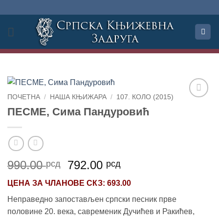
Прескочи
на
садржај
ПОЧЕТНА
/
НАША КЊИЖАРА
/
107. КОЛО (2015)
Додај
ПЕСМЕ, Сима Пандуровић
у
Листу
жеља
Оригинална
Тренутна
990.00
792.00
рсд
рсд
цена
цена
ЦЕНА ЗА
ЧЛАНОВЕ СКЗ
: 693.00
је
је:
била:
792.00 рсд.
Неправедно запостављен српски песник прве
990.00 рсд.
половине 20. века, савременик Дучићев и Ракићев,