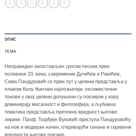
ОПИС
TEМА
Неправедно запостављен српски песник прве
половине 20. века, савременик Дучићев и Ракићев,
Сима Пандуровић се први пут у целини представља у
плавом Колу. Његови најпознатији, песимистични
тонови у овој целини допуњени су поезијом у којој
доминирају мисаоност и филозофија, а љубавна
тематика представља претежну вредност његове
лирике. Проф. Ђорђије Вуковић приступа Пандуровићу
на нов и модеран начин, откривајући танане и скривене
вредности његове поезије.