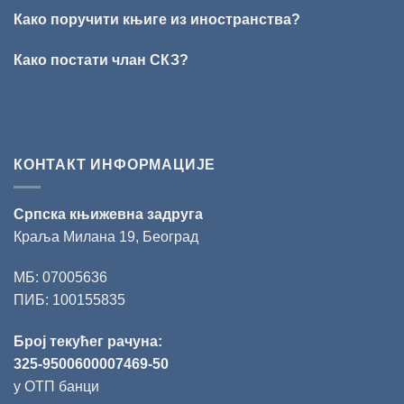
награде
„Милован
Како поручити књиге из иностранства?
Данојлић“
за
Како постати члан СКЗ?
поезију
КОНТАКТ ИНФОРМАЦИЈЕ
Српска књижевна задруга
Краља Милана 19, Београд
МБ: 07005636
ПИБ: 100155835
Број текућег рачуна:
325-9500600007469-50
у ОТП банци