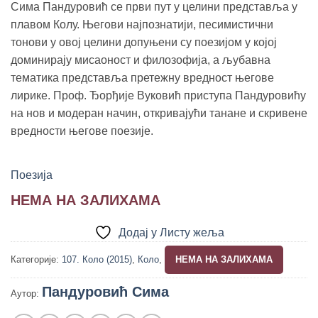
Сима Пандуровић се први пут у целини представља у
плавом Колу. Његови најпознатији, песимистични
тонови у овој целини допуњени су поезијом у којој
доминирају мисаоност и филозофија, а љубавна
тематика представља претежну вредност његове
лирике. Проф. Ђорђије Вуковић приступа Пандуровићу
на нов и модеран начин, откривајући танане и скривене
вредности његове поезије.
Поезија
НЕМА НА ЗАЛИХАМА
Додај у Листу жеља
Категорије:
107. Коло (2015)
,
Коло
,
НЕМА НА ЗАЛИХАМА
Пандуровић Сима
Аутор: