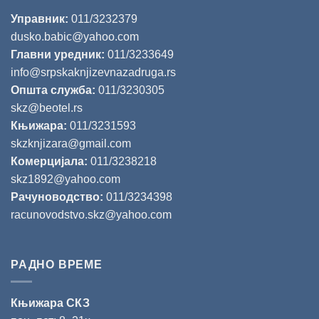
Управник:
011/3232379
dusko.babic@yahoo.com
Главни уредник:
011/3233649
info@srpskaknjizevnazadruga.rs
Општа служба:
011/3230305
skz@beotel.rs
Књижара:
011/3231593
skzknjizara@gmail.com
Комерцијала:
011/3238218
skz1892@yahoo.com
Рачуноводство:
011/3234398
racunovodstvo.skz@yahoo.com
РАДНО ВРЕМЕ
Књижара СКЗ