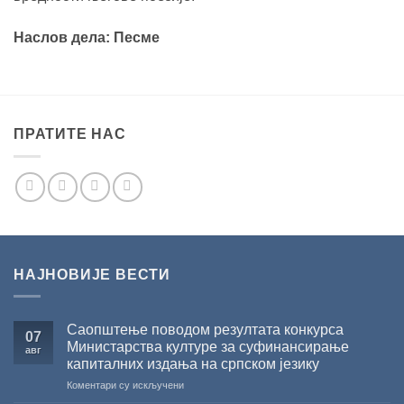
Наслов дела: Песме
ПРАТИТЕ НАС
НАЈНОВИЈЕ ВЕСТИ
Саопштење поводом резултата конкурса
07
Министарства културе за суфинансирање
авг
капиталних издања на српском језику
на
Коментари су искључени
Саопштење