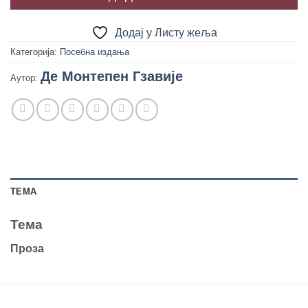
Додај у Листу жеља
Категорија:
Посебна издања
Де Монтепен Гзавије
Аутор:
TEМА
Teма
Проза