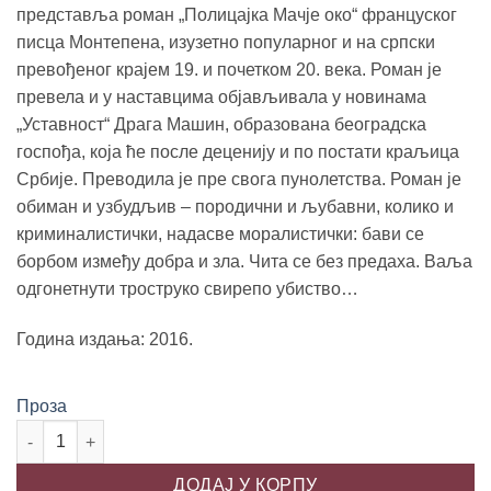
500.00 рсд.
представља роман „Полицајка Мачје око“ француског
писца Монтепена, изузетно популарног и на српски
превођеног крајем 19. и почетком 20. века. Роман је
превела и у наставцима објављивала у новинама
„Уставност“ Драга Машин, образована београдска
госпођа, која ће после деценију и по постати краљица
Србије. Преводила је пре свога пунолетства. Роман је
обиман и узбудљив – породични и љубавни, колико и
криминалистички, надасве моралистички: бави се
борбом између добра и зла. Чита се без предаха. Ваља
одгонетнути троструко свирепо убиство…
Година издања: 2016.
Проза
ПОЛИЦАЈКА „МАЧЈЕ ОКО”, Гзавије Де Монтепен количина
ДОДАЈ У КОРПУ