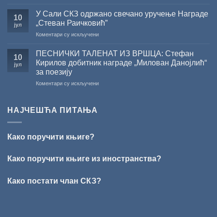
ХРИСОВУЉЕ
издања
ЛЕТЊЕ
ЗА
на
У Сали СКЗ одржано свечано уручење Награде
СНИЖЕЊЕ
10
2026.
српском
„Стеван Раичковић”
јул
ГОДИНУ
језику
на
Коментари су искључени
У
Сали
ПЕСНИЧКИ ТАЛЕНАТ ИЗ ВРШЦА: Стефан
10
СКЗ
Кирилов добитник награде „Милован Данојлић“
јул
одржано
за поезију
свечано
на
Коментари су искључени
уручење
ПЕСНИЧКИ
Награде
ТАЛЕНАТ
„Стеван
ИЗ
Раичковић”
НАЈЧЕШЋА ПИТАЊА
ВРШЦА:
Стефан
Кирилов
Како поручити књиге?
добитник
награде
„Милован
Како поручити књиге из иностранства?
Данојлић“
за
Како постати члан СКЗ?
поезију