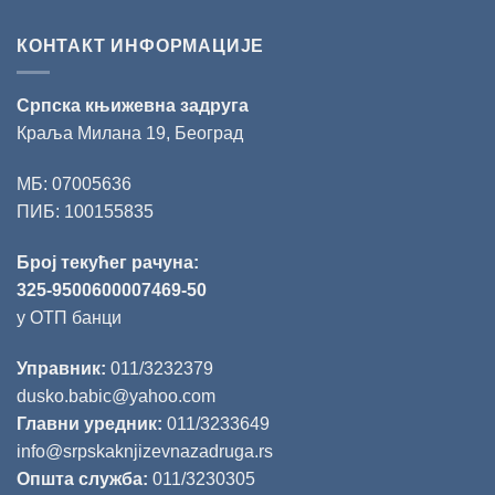
КОНТАКТ ИНФОРМАЦИЈЕ
Српска књижевна задруга
Краља Милана 19, Београд
МБ: 07005636
ПИБ: 100155835
Број текућег рачуна:
325-9500600007469-50
у ОТП банци
Управник:
011/3232379
dusko.babic@yahoo.com
Главни уредник:
011/3233649
info@srpskaknjizevnazadruga.rs
Општа служба:
011/3230305