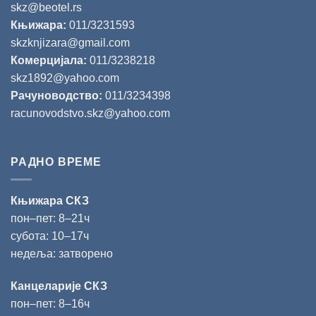
skz@beotel.rs
Књижара:
011/3231593
skzknjizara@gmail.com
Комерцијала:
011/3238218
skz1892@yahoo.com
Рачуноводство:
011/3234398
racunovodstvo.skz@yahoo.com
РАДНО ВРЕМЕ
Књижара СКЗ
пон‒пет: 8‒21ч
субота: 10‒17ч
недеља: затворено
Канцеларије СКЗ
пон‒пет: 8‒16ч