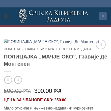
Прескочи
на
садржај
ПОЧЕТНА
/
НАША КЊИЖАРА
/
ПОСЕБНА ИЗДАЊА
Додај
ПОЛИЦАЈКА „МАЧЈЕ ОКО”, Гзавије Де
у
Монтепен
Листу
жеља
Оригинална
Тренутна
500.00
300.00
рсд
рсд
цена
цена
ЦЕНА ЗА
ЧЛАНОВЕ СКЗ
: 350.00
је
је:
била:
300.00 рсд.
Мало откриће и књижевно-издавачки куриозитет