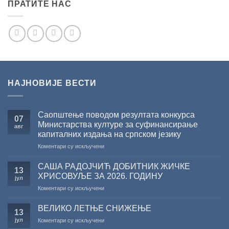
ПРАТИТЕ НАС
НАЈНОВИЈЕ ВЕСТИ
Саопштење поводом резултата конкурса
07
Министарства културе за суфинансирање
авг
капиталних издања на српском језику
на
Коментари су искључени
Саопштење
поводом
САША РАДОЈЧИЋ ДОБИТНИК ЖИЧКЕ
13
резултата
ХРИСОВУЉЕ ЗА 2026. ГОДИНУ
јул
конкурса
на
Коментари су искључени
Министарства
САША
културе
РАДОЈЧИЋ
за
ВЕЛИКО ЛЕТЊЕ СНИЖЕЊЕ
13
ДОБИТНИК
суфинансирање
јул
на
Коментари су искључени
ЖИЧКЕ
капиталних
ВЕЛИКО