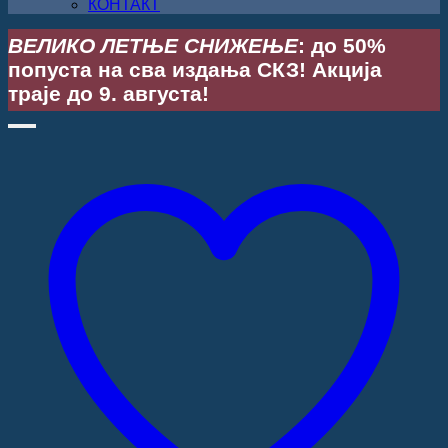
КОНТАКТ
ВЕЛИКО ЛЕТЊЕ СНИЖЕЊЕ
: до 50%
попуста на сва издања СКЗ! Акција
траје до 9. августа!