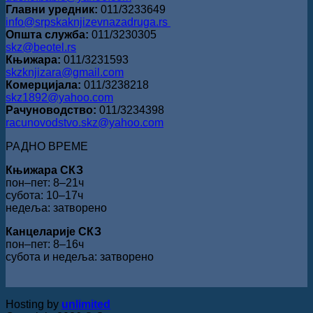
Главни уредник:
011/3233649
info@srpskaknjizevnazadruga.rs
Општа служба:
011/3230305
skz@beotel.rs
Књижара:
011/3231593
skzknjizara@gmail.com
Комерцијала:
011/3238218
skz1892@yahoo.com
Рачуноводство:
011/3234398
racunovodstvo.skz@yahoo.com
РАДНО ВРЕМЕ
Књижара СКЗ
пон‒пет: 8‒21ч
субота: 10‒17ч
недеља: затворено
Канцеларије СКЗ
пон‒пет: 8‒16ч
субота и недеља: затворено
Hosting by
unlimited