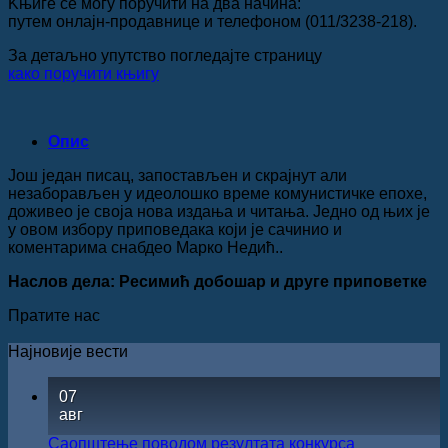
Kњиге се могу поручити на два начина:
путем онлајн-продавнице и телефоном (011/3238-218).
За детаљно упутство погледајте страницу
како поручити књигу
Опис
Још један писац, запостављен и скрајнут али
незаборављен у идеолошко време комунистичке епохе,
доживео је своја нова издања и читања. Једно од њих је
у овом избору приповедака који је сачинио и
коментарима снабдео Марко Недић..
Наслов дела: Ресимић добошар и друге приповетке
Пратите нас
Најновије вести
07
авг
Саопштење поводом резултата конкурса