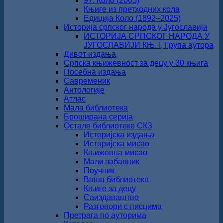
97. Коло (2005)
Књиге из претходних кола
Едиција Коло (1892‒2025)
Историја српског народа у Југославији
ИСТОРИЈА СРПСКОГ НАРОДА У
ЈУГОСЛАВИЈИ КЊ. I, Група аутора
Дивот издања
Српска књижевност за децу у 30 књига
Посебна издања
Савременик
Антологије
Атлас
Мала библиотека
Броширана серија
Остале библиотеке СКЗ
Историјска издања
Историјска мисао
Књижевна мисао
Мали забавник
Поучник
Ваша библиотека
Књиге за децу
Саиздаваштво
Разговори с писцима
Претрага по ауторима