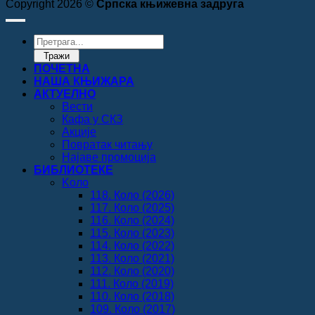
Copyright 2026 ©
Српска књижевна задруга
Products
search
Тражи
ПОЧЕТНА
НАША КЊИЖАРА
АКТУЕЛНО
Вести
Кафа у СКЗ
Акције
Повратак читању
Најаве промоција
БИБЛИОТЕКЕ
Koло
118. Коло (2026)
117. Коло (2025)
116. Коло (2024)
115. Коло (2023)
114. Коло (2022)
113. Коло (2021)
112. Коло (2020)
111. Коло (2019)
110. Коло (2018)
109. Коло (2017)