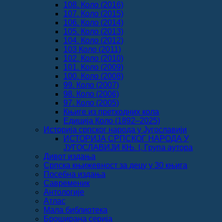
108. Коло (2016)
107. Коло (2015)
106. Коло (2014)
105. Коло (2013)
104. Коло (2012)
103 Коло (2011)
102. Коло (2010)
101. Коло (2009)
100. Коло (2008)
99. Коло (2007)
98. Коло (2006)
97. Коло (2005)
Књиге из претходних кола
Едиција Коло (1892‒2025)
Историја српског народа у Југославији
ИСТОРИЈА СРПСКОГ НАРОДА У
ЈУГОСЛАВИЈИ КЊ. I, Група аутора
Дивот издања
Српска књижевност за децу у 30 књига
Посебна издања
Савременик
Антологије
Атлас
Мала библиотека
Броширана серија