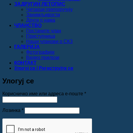
ЗАДРУГИН ЛЕТОПИС
Читаоци препоручују
Занимљивости
Други о нама
ЧЛАНСТВО
Постаните члан
Приступница
Наши чланови о СКЗ
ГАЛЕРИЈА
Фотографије
Видео прилози
КОНТАКТ
Улогуј се / Региструјте се
Улогуј се
Обавезно
Корисничко име или адреса е-поште
*
Обавезно
Лозинка
*