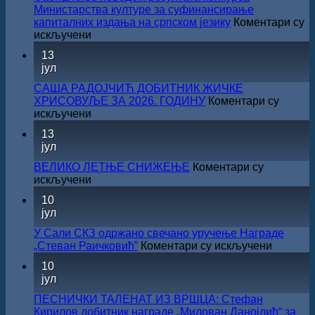
Министарства културе за суфинансирање
капиталних издања на српском језику
Коментари су
на
искључени
Саопштење
13
поводом
јул
резултата
конкурса
САША РАДОЈЧИЋ ДОБИТНИК ЖИЧКЕ
Министарства
ХРИСОВУЉЕ ЗА 2026. ГОДИНУ
Коментари су
културе
на
искључени
за
САША
13
суфинансирање
РАДОЈЧИЋ
јул
капиталних
ДОБИТНИК
издања
ЖИЧКЕ
ВЕЛИКО ЛЕТЊЕ СНИЖЕЊЕ
Коментари су
на
ХРИСОВУЉЕ
на
искључени
српском
ЗА
ВЕЛИКО
језику
10
2026.
ЛЕТЊЕ
јул
ГОДИНУ
СНИЖЕЊЕ
У Сали СКЗ одржано свечано уручење Награде
на
„Стеван Раичковић”
Коментари су искључени
У
10
Сали
јул
СКЗ
одржан
ПЕСНИЧКИ ТАЛЕНАТ ИЗ ВРШЦА: Стефан
свечано
Кирилов добитник награде „Милован Данојлић“ за