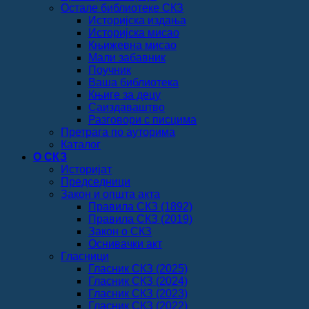
Остале библиотеке СКЗ
Историјска издања
Историјска мисао
Књижевна мисао
Мали забавник
Поучник
Ваша библиотека
Књиге за децу
Саиздаваштво
Разговори с писцима
Претрага по ауторима
Каталог
О СКЗ
Историјат
Председници
Закон и општа акта
Правила СКЗ (1892)
Правила СКЗ (2019)
Закон о СКЗ
Оснивачки акт
Гласници
Гласник СКЗ (2025)
Гласник СКЗ (2024)
Гласник СКЗ (2023)
Гласник СКЗ (2022)