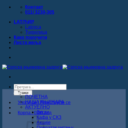
Прескочи
Контакт
на
011/ 3230-305
садржај
LAT/ЋИР
Latinica
Ћирилица
Како поручити
Листa жеља
Products
search
Тражи
ПОЧЕТНА
НАША КЊИЖАРА
Улогуј се / Региструјте се
АКТУЕЛНО
Вести
Корпа /
0.00
рсд
Кафа у СКЗ
Акције
Повратак читању