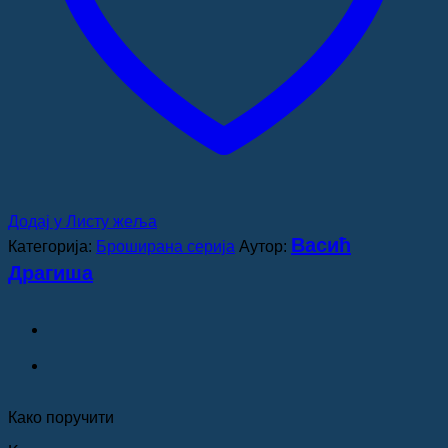
Додај у Листу жеља
Васић
Категорија:
Броширана серија
Аутор:
Драгиша
Како поручити