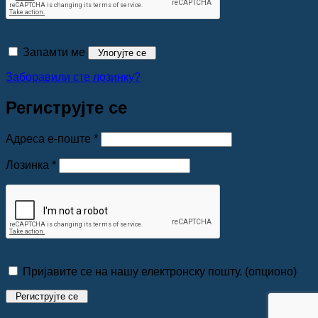
Запамти ме
Улогујте се
Заборавили сте лозинку?
Региструјте се
Обавезно
Адреса е-поште
*
Обавезно
Лозинка
*
Пријавите се на нашу електронску пошту.
(опционо)
Региструјте се