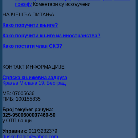
уручењ
на
поезију
Коментари су искључени
Наград
ПЕСНИЧКИ
„Стеван
НАЈЧЕШЋА ПИТАЊА
ТАЛЕНАТ
Раичков
ИЗ
Како поручити књиге?
ВРШЦА:
Стефан
Како поручити књиге из иностранства?
Кирилов
добитник
Како постати члан СКЗ?
награде
„Милован
Данојлић“
за
КОНТАКТ ИНФОРМАЦИЈЕ
поезију
Српска књижевна задруга
Краља Милана 19, Београд
МБ: 07005636
ПИБ: 100155835
Број текућег рачуна:
325-9500600007469-50
у ОТП банци
Управник:
011/3232379
dusko.babic@yahoo.com