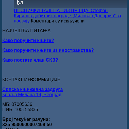
јул
СКЗ
одржан
ПЕСНИЧКИ ТАЛЕНАТ ИЗ ВРШЦА: Стефан
свечано
Кирилов добитник награде „Милован Данојлић“ за
уручењ
на
поезију
Коментари су искључени
Наград
ПЕСНИЧКИ
„Стеван
НАЈЧЕШЋА ПИТАЊА
ТАЛЕНАТ
Раичков
ИЗ
Како поручити књиге?
ВРШЦА:
Стефан
Како поручити књиге из иностранства?
Кирилов
добитник
Како постати члан СКЗ?
награде
„Милован
Данојлић“
за
КОНТАКТ ИНФОРМАЦИЈЕ
поезију
Српска књижевна задруга
Краља Милана 19, Београд
МБ: 07005636
ПИБ: 100155835
Број текућег рачуна:
325-9500600007469-50