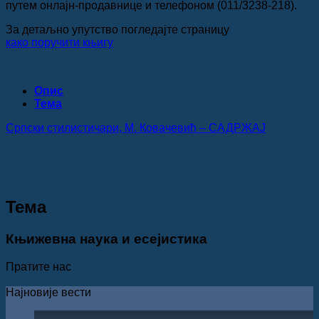
путем онлајн-продавнице и телефоном (011/3238-218).
За детаљно упутство погледајте страницу
како поручити књигу
Опис
Teма
Српски стилистичари, М. Ковачевић – САДРЖАЈ
Teма
Књижевна наука и есејистика
Пратите нас
Најновије вести