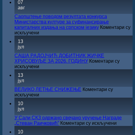
07
авг
Саопштење поводом резултата конкурса
Министарства културе за суфинансирање
капиталних издања на српском језику
Коментари су
на
искључени
Саопштење
13
поводом
јул
резултата
конкурса
САША РАДОЈЧИЋ ДОБИТНИК ЖИЧКЕ
Министарства
ХРИСОВУЉЕ ЗА 2026. ГОДИНУ
Коментари су
културе
на
искључени
за
САША
13
суфинансирање
РАДОЈЧИЋ
јул
капиталних
ДОБИТНИК
издања
ЖИЧКЕ
ВЕЛИКО ЛЕТЊЕ СНИЖЕЊЕ
Коментари су
на
ХРИСОВУЉЕ
на
искључени
српском
ЗА
ВЕЛИКО
језику
10
2026.
ЛЕТЊЕ
јул
ГОДИНУ
СНИЖЕЊЕ
У Сали СКЗ одржано свечано уручење Награде
на
„Стеван Раичковић”
Коментари су искључени
У
10
Сали