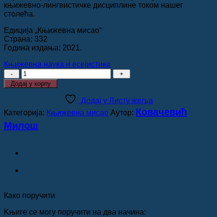
књижевно-лингвистичке дисциплине током нашег
столећа.
Едиција „Књижевна мисао“
Страна: 332
Година издања: 2021.
Књижевна наука и есејистика
СРПСКИ
СТИЛИСТИЧАРИ,
Додај у корпу
Милош
Ковачевић
Додај у Листу жеља
количина
Ковачевић
Категорија:
Књижевна мисао
Аутор:
Милош
Како поручити
Kњиге се могу поручити на два начина: