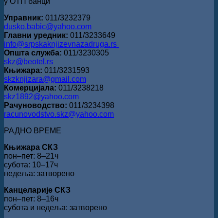
у ОТП банци
Управник:
011/3232379
dusko.babic@yahoo.com
Главни уредник:
011/3233649
info@srpskaknjizevnazadruga.rs
Општа служба:
011/3230305
skz@beotel.rs
Књижара:
011/3231593
skzknjizara@gmail.com
Комерцијала:
011/3238218
skz1892@yahoo.com
Рачуноводство:
011/3234398
racunovodstvo.skz@yahoo.com
РАДНО ВРЕМЕ
Књижара СКЗ
пон‒пет: 8‒21ч
субота: 10‒17ч
недеља: затворено
Канцеларије СКЗ
пон‒пет: 8‒16ч
субота и недеља: затворено