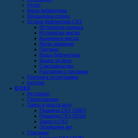
Атлас
Мала библиотека
Броширана серија
Остале библиотеке СКЗ
Историјска издања
Историјска мисао
Књижевна мисао
Мали забавник
Поучник
Ваша библиотека
Књиге за децу
Саиздаваштво
Разговори с писцима
Претрага по ауторима
Каталог
О СКЗ
Историјат
Председници
Закон и општа акта
Правила СКЗ (1892)
Правила СКЗ (2019)
Закон о СКЗ
Оснивачки акт
Гласници