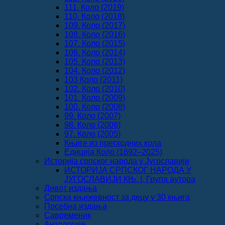
111. Коло (2019)
110. Коло (2018)
109. Коло (2017)
108. Коло (2016)
107. Коло (2015)
106. Коло (2014)
105. Коло (2013)
104. Коло (2012)
103 Коло (2011)
102. Коло (2010)
101. Коло (2009)
100. Коло (2008)
99. Коло (2007)
98. Коло (2006)
97. Коло (2005)
Књиге из претходних кола
Едиција Коло (1892‒2025)
Историја српског народа у Југославији
ИСТОРИЈА СРПСКОГ НАРОДА У
ЈУГОСЛАВИЈИ КЊ. I, Група аутора
Дивот издања
Српска књижевност за децу у 30 књига
Посебна издања
Савременик
Антологије