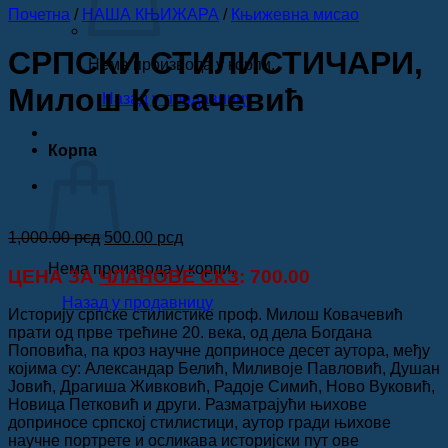
Почетна
/
НАША КЊИЖАРА
/
Књижевна мисао
СРПСКИ СТИЛИСТИЧАРИ,
Нема производа у корпи.
Милош Ковачевић
Назад у продавницу
Корпа
Оригинална
Тренутна
1,000.00
рсд
500.00
рсд
цена
цена
Нема производа у корпи.
је
је:
ЦЕНА ЗА
ЧЛАНОВЕ СКЗ
: 700.00
била:
500.00 рсд.
Назад у продавницу
1,000.00 рсд.
Историју српске стилистике проф. Милош Ковачевић
прати од прве трећине 20. века, од дела Богдана
Поповића, па кроз научне доприносе десет аутора, међу
којима су: Александар Белић, Миливоје Павловић, Душан
Јовић, Драгиша Живковић, Радоје Симић, Ново Вуковић,
Новица Петковић и други. Разматрајући њихове
доприносе српској стилистици, аутор гради њихове
научне портрете и осликава историјски пут ове