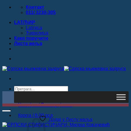
Прескочи
Контакт
на
011/ 3230-305
садржај
LAT/ЋИР
Latinica
Ћирилица
Како поручити
Листa жеља
Products
search
Тражи
Улогуј се / Региструјте се
Корпа /
0.00
рсд
Додај у Листу жеља