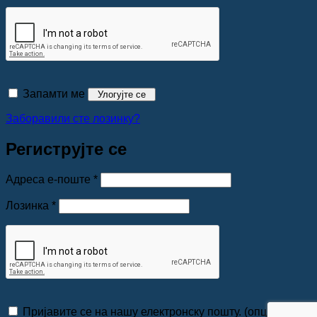
Запамти ме
Улогујте се
Заборавили сте лозинку?
Региструјте се
Обавезно
Адреса е-поште
*
Обавезно
Лозинка
*
Пријавите се на нашу електронску пошту.
(опционо)