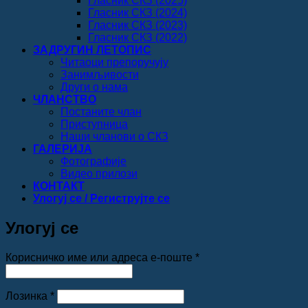
Гласник СКЗ (2025)
Гласник СКЗ (2024)
Гласник СКЗ (2023)
Гласник СКЗ (2022)
ЗАДРУГИН ЛЕТОПИС
Читаоци препоручују
Занимљивости
Други о нама
ЧЛАНСТВО
Постаните члан
Приступница
Наши чланови о СКЗ
ГАЛЕРИЈА
Фотографије
Видео прилози
КОНТАКТ
Улогуј се / Региструјте се
Улогуј се
Обавезно
Корисничко име или адреса е-поште
*
Обавезно
Лозинка
*