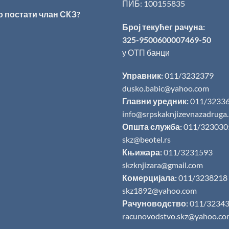
ПИБ: 100155835
о постати члан СКЗ?
Број текућег рачуна:
325-9500600007469-50
у ОТП банци
Управник:
011/3232379
dusko.babic@yahoo.com
Главни уредник:
011/3233
info@srpskaknjizevnazadruga
Општа служба:
011/323030
skz@beotel.rs
Књижара:
011/3231593
skzknjizara@gmail.com
Комерцијала:
011/3238218
skz1892@yahoo.com
Рачуноводство:
011/3234
racunovodstvo.skz@yahoo.co