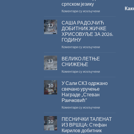
српском језику
Как
на
Коментари су искључени
Саопштење
поводом
САША РАДОЈЧИЋ
13
резултата
ДОБИТНИК ЖИЧКЕ
јул
конкурса
ХРИСОВУЉЕ ЗА 2026.
Министарства
ГОДИНУ
културе
за
на
Коментари су искључени
суфинансирање
САША
капиталних
РАДОЈЧИЋ
ВЕЛИКО ЛЕТЊЕ
13
издања
ДОБИТНИК
СНИЖЕЊЕ
јул
на
ЖИЧКЕ
на
Коментари су искључени
српском
ХРИСОВУЉЕ
ВЕЛИКО
језику
ЗА
ЛЕТЊЕ
У Сали СКЗ одржано
2026.
10
СНИЖЕЊЕ
ГОДИНУ
свечано уручење
јул
Награде „Стеван
Раичковић”
на
Коментари су искључени
У
Сали
ПЕСНИЧКИ ТАЛЕНАТ
10
СКЗ
ИЗ ВРШЦА: Стефан
јул
одржано
Кирилов добитник
свечано