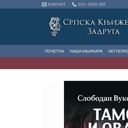
Прескочи
КОНТАКТ
011/ 3230-305
на
садржај
ПОЧЕТНА
НАША КЊИЖАРА
АКТУЕЛН