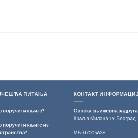
ЈЧЕШЋА ПИТАЊА
КОНТАКТ ИНФОРМАЦИ
о поручити књиге?
Српска књижевна задруга
Краља Милана 19, Београд
о поручити књиге из
странства?
МБ: 07005636