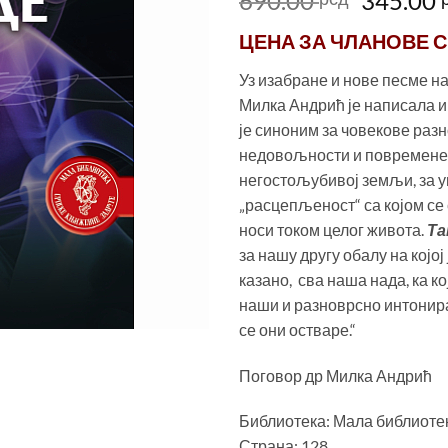
690.00
345.00
цена
ЦЕНА ЗА
ЧЛАНОВЕ С
је
била:
Уз изабране и нове песме н
690.00 
Милка Андрић је написала и 
је синоним за човекове раз
недовољности и повремене
негостољубивој земљи, за 
„расцепљеност“ са којом се
носи током целог живота.
Та
за нашу другу обалу на којој
казано, сва наша нада, ка ко
наши и разноврсно интонир
се они остваре.“
Поговор др Милка Андрић
Библиотека: Мала библиоте
Страна: 128