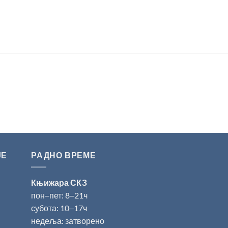
ЈЕ
РАДНО ВРЕМЕ
Књижара СКЗ
пон‒пет: 8‒21ч
субота: 10‒17ч
недеља: затворено