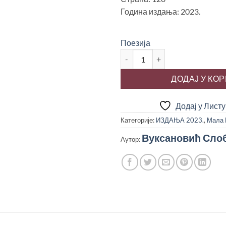
Година издања: 2023.
Поезија
ТАМО И ОВДЕ, Слободан Вук
ДОДАЈ У КО
Додај у Лист
Категорије:
ИЗДАЊА 2023.
,
Мала 
Вуксановић Сло
Аутор: