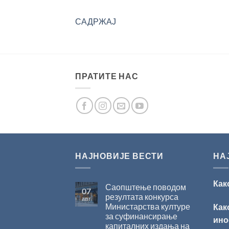
САДРЖАЈ
ПРАТИТЕ НАС
НАЈНОВИЈЕ ВЕСТИ
НА
Как
Саопштење поводом
07
резултата конкурса
авг
Министарства културе
Как
за суфинансирање
ино
капиталних издања на