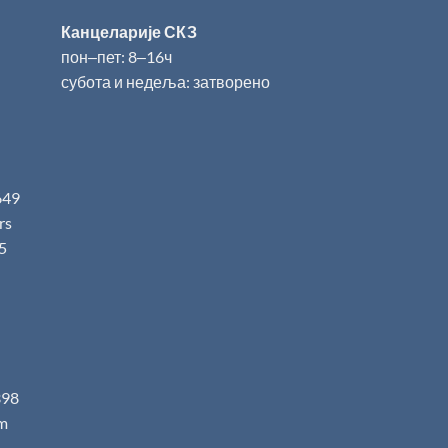
Канцеларије СКЗ
пон‒пет: 8‒16ч
субота и недеља: затворено
649
.rs
5
398
m