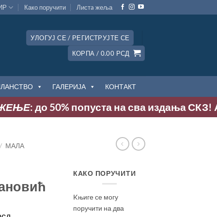
ИР
Како поручити
Листa жеља
УЛОГУЈ СЕ / РЕГИСТРУЈТЕ СЕ
КОРПА /
0.00
РСД
ЧЛАНСТВО
ГАЛЕРИЈА
КОНТАКТ
Е
: до 50% попуста на сва издања СКЗ! Акција
/
МАЛА
КАКО ПОРУЧИТИ
ановић
Kњиге се могу
поручити на два
ална
Тренутна
рсд