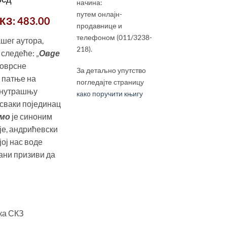
начина:
цена
путем онлајн-
КЗ
: 483.00
је:
продавнице и
345.00 рсд.
телефоном (011/3238-
ашег аутора,
рсд.
218).
следеће: „
Овде
новрсне
За детаљно упутство
 патње на
погледајте страницу
унутрашњу
како поручити књигу
 сваки појединац
мо
је синоним
 је, андрићевски
јој нас воде
ани призиви да
ка СКЗ