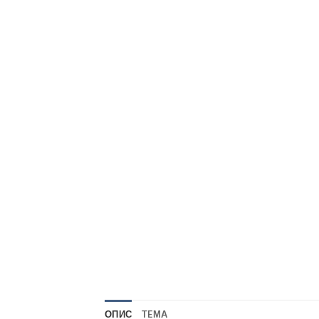
ОПИС
TEМА