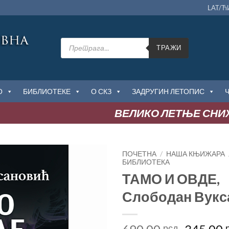
LAT/Ћ
Products
search
ТРАЖИ
О
БИБЛИОТЕКЕ
О СКЗ
ЗАДРУГИН ЛЕТОПИС
ВЕЛИКО ЛЕТЊЕ СНИЖЕЊ
ПОЧЕТНА
/
НАША КЊИЖАРА
БИБЛИОТЕКА
ТАМО И ОВДЕ,
Додај
у
Слободан Вукс
Листу
жеља
Оригин
рсд