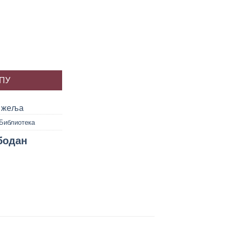
сановић количина
РПУ
у жеља
Библиотека
бодан