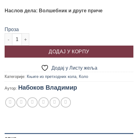
990.00 рсд.
Наслов дела: Волшебник и друге приче
Проза
ВОЛШЕБНИК И ДРУГЕ ПРИЧЕ, Владимир Набоков количина
ДОДАЈ У КОРПУ
Додај у Листу жеља
Категорије:
Књиге из претходних кола
,
Коло
Набоков Владимир
Аутор: