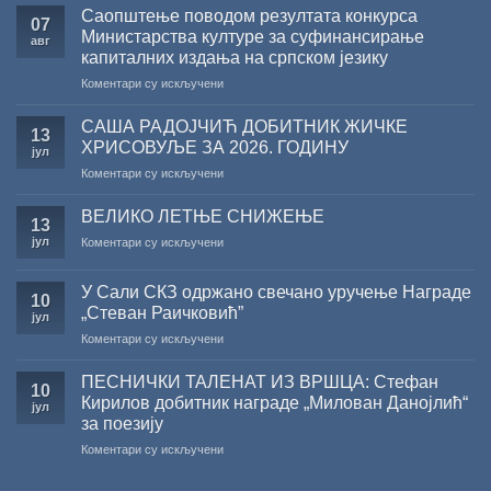
Саопштење поводом резултата конкурса
07
Министарства културе за суфинансирање
авг
капиталних издања на српском језику
на
Коментари су искључени
Саопштење
поводом
САША РАДОЈЧИЋ ДОБИТНИК ЖИЧКЕ
13
резултата
ХРИСОВУЉЕ ЗА 2026. ГОДИНУ
јул
конкурса
на
Коментари су искључени
Министарства
САША
културе
РАДОЈЧИЋ
за
ВЕЛИКО ЛЕТЊЕ СНИЖЕЊЕ
13
ДОБИТНИК
суфинансирање
јул
на
Коментари су искључени
ЖИЧКЕ
капиталних
ВЕЛИКО
ХРИСОВУЉЕ
издања
ЛЕТЊЕ
ЗА
на
У Сали СКЗ одржано свечано уручење Награде
СНИЖЕЊЕ
10
2026.
српском
„Стеван Раичковић”
јул
ГОДИНУ
језику
на
Коментари су искључени
У
Сали
ПЕСНИЧКИ ТАЛЕНАТ ИЗ ВРШЦА: Стефан
10
СКЗ
Кирилов добитник награде „Милован Данојлић“
јул
одржано
за поезију
свечано
на
Коментари су искључени
уручење
ПЕСНИЧКИ
Награде
ТАЛЕНАТ
„Стеван