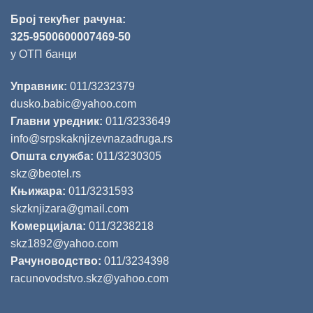
Број текућег рачуна:
325-9500600007469-50
у ОТП банци
Управник:
011/3232379
dusko.babic@yahoo.com
Главни уредник:
011/3233649
info@srpskaknjizevnazadruga.rs
Општа служба:
011/3230305
skz@beotel.rs
Књижара:
011/3231593
skzknjizara@gmail.com
Комерцијала:
011/3238218
skz1892@yahoo.com
Рачуноводство:
011/3234398
racunovodstvo.skz@yahoo.com