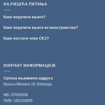
ИЗ
Раичковић”
НАЈЧЕШЋА ПИТАЊА
ВРШЦА:
Стефан
Кирилов
Како поручити књиге?
добитник
награде
„Милован
Како поручити књиге из иностранства?
Данојлић“
за
Како постати члан СКЗ?
поезију
КОНТАКТ ИНФОРМАЦИЈЕ
Српска књижевна задруга
Краља Милана 19, Београд
МБ: 07005636
ПИБ: 100155835