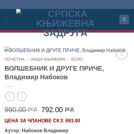
Прескочи
на
садржај
ПОЧЕТНА
/
НАША КЊИЖАРА
/
КОЛО
Додај
ВОЛШЕБНИК И ДРУГЕ ПРИЧЕ,
у
Владимир Набоков
Листу
жеља
Оригинална
Тренутна
990.00
792.00
рсд
рсд
цена
цена
ЦЕНА ЗА
ЧЛАНОВЕ СКЗ
: 693.00
је
је:
била:
792.00 рсд.
Аутор: Набоков Владимир