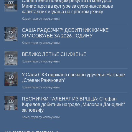
Саопштење поводом резултата конкурса
07
Министарства културе за суфинансирање
авг
капиталних издања на српском језику
на
Коментари су искључени
Саопштење
поводом
САША РАДОЈЧИЋ ДОБИТНИК ЖИЧКЕ
13
резултата
ХРИСОВУЉЕ ЗА 2026. ГОДИНУ
јул
конкурса
на
Коментари су искључени
Министарства
САША
културе
РАДОЈЧИЋ
ВЕЛИКО ЛЕТЊЕ СНИЖЕЊЕ
за
13
ДОБИТНИК
суфинансирање
јул
на
Коментари су искључени
ЖИЧКЕ
капиталних
ВЕЛИКО
ХРИСОВУЉЕ
издања
ЛЕТЊЕ
ЗА
на
У Сали СКЗ одржано свечано уручење Награде
10
СНИЖЕЊЕ
2026.
српском
„Стеван Раичковић”
јул
ГОДИНУ
језику
на
Коментари су искључени
У
Сали
ПЕСНИЧКИ ТАЛЕНАТ ИЗ ВРШЦА: Стефан
10
СКЗ
Кирилов добитник награде „Милован Данојлић“
јул
одржано
за поезију
свечано
на
Коментари су искључени
уручење
ПЕСНИЧКИ
Награде
ТАЛЕНАТ
„Стеван
ИЗ
Раичковић”