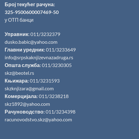
Број текућег рачуна:
325-9500600007469-50
у ОТП банци
Управник:
011/3232379
dusko.babic@yahoo.com
Главни уредник:
011/3233649
info@srpskaknjizevnazadruga.rs
Општа служба:
011/3230305
skz@beotel.rs
Књижара:
011/3231593
skzknjizara@gmail.com
Комерцијала:
011/3238218
skz1892@yahoo.com
Рачуноводство:
011/3234398
racunovodstvo.skz@yahoo.com