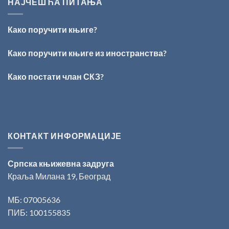
НАЈЧЕШЋА ПИТАЊА
ВРШЦА:
Стефан
Кирилов
Како поручити књиге?
добитник
награде
„Милован
Како поручити књиге из иностранства?
Данојлић“
за
Како постати члан СКЗ?
поезију
КОНТАКТ ИНФОРМАЦИЈЕ
Српска књижевна задруга
Краља Милана 19, Београд
МБ: 07005636
ПИБ: 100155835