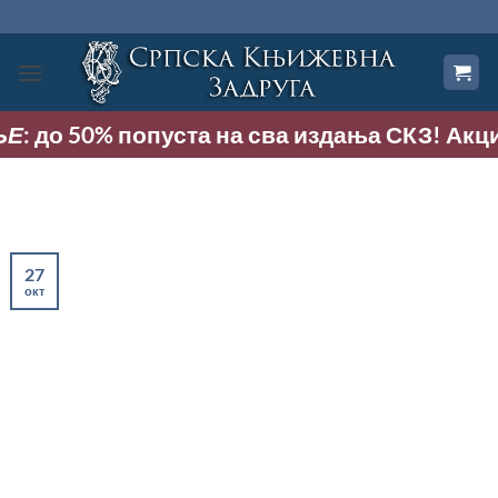
Прескочи
на
садржај
: до 50% попуста на сва издања СКЗ! Акција 
27
окт