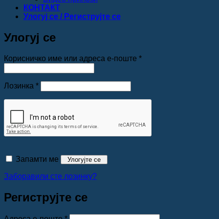
КОНТАКТ
Улогуј се / Региструјте се
Улогуј се
Обавезно
Корисничко име или адреса е-поште
*
Обавезно
Лозинка
*
Запамти ме
Улогујте се
Заборавили сте лозинку?
Региструјте се
Обавезно
Адреса е-поште
*