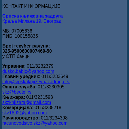
за
КОНТАКТ ИНФОРМАЦИЈЕ
поезију
Српска књижевна задруга
Краља Милана 19, Београд
МБ: 07005636
ПИБ: 100155835
Број текућег рачуна:
325-9500600007469-50
у ОТП банци
Управник:
011/3232379
dusko.babic@yahoo.com
Главни уредник:
011/3233649
info@srpskaknjizevnazadruga.rs
Општа служба:
011/3230305
skz@beotel.rs
Књижара:
011/3231593
skzknjizara@gmail.com
Комерцијала:
011/3238218
skz1892@yahoo.com
Рачуноводство:
011/3234398
racunovodstvo.skz@yahoo.com