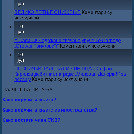
РАДОЈЧИЋ
јул
капиталних
ДОБИТНИК
издања
ЖИЧКЕ
ВЕЛИКО ЛЕТЊЕ СНИЖЕЊЕ
Коментари су
на
ХРИСОВУЉЕ
на
искључени
српском
ЗА
ВЕЛИКО
језику
10
2026.
ЛЕТЊЕ
јул
ГОДИНУ
СНИЖЕЊЕ
У Сали СКЗ одржано свечано уручење Награде
на
„Стеван Раичковић”
Коментари су искључени
У
10
Сали
јул
СКЗ
одржан
ПЕСНИЧКИ ТАЛЕНАТ ИЗ ВРШЦА: Стефан
свечано
Кирилов добитник награде „Милован Данојлић“ за
уручењ
на
поезију
Коментари су искључени
Наград
ПЕСНИЧКИ
„Стеван
НАЈЧЕШЋА ПИТАЊА
ТАЛЕНАТ
Раичков
ИЗ
Како поручити књиге?
ВРШЦА:
Стефан
Како поручити књиге из иностранства?
Кирилов
добитник
Како постати члан СКЗ?
награде
„Милован
Данојлић“