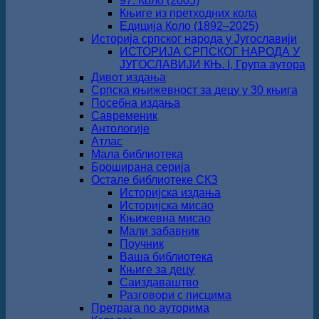
97. Коло (2005)
Књиге из претходних кола
Едиција Коло (1892‒2025)
Историја српског народа у Југославији
ИСТОРИЈА СРПСКОГ НАРОДА У
ЈУГОСЛАВИЈИ КЊ. I, Група аутора
Дивот издања
Српска књижевност за децу у 30 књига
Посебна издања
Савременик
Антологије
Атлас
Мала библиотека
Броширана серија
Остале библиотеке СКЗ
Историјска издања
Историјска мисао
Књижевна мисао
Мали забавник
Поучник
Ваша библиотека
Књиге за децу
Саиздаваштво
Разговори с писцима
Претрага по ауторима