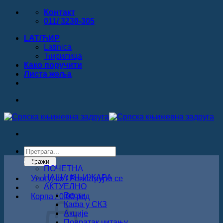
Прескочи
Контакт
на
011/ 3230-305
садржај
LAT/ЋИР
Latinica
Ћирилица
Како поручити
Листa жеља
Products
search
Тражи
ПОЧЕТНА
НАША КЊИЖАРА
Улогуј се / Региструјте се
АКТУЕЛНО
Вести
Корпа /
0.00
рсд
Кафа у СКЗ
Акције
Повратак читању