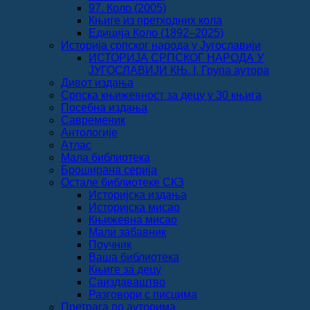
97. Коло (2005)
Књиге из претходних кола
Едиција Коло (1892‒2025)
Историја српског народа у Југославији
ИСТОРИЈА СРПСКОГ НАРОДА У
ЈУГОСЛАВИЈИ КЊ. I, Група аутора
Дивот издања
Српска књижевност за децу у 30 књига
Посебна издања
Савременик
Антологије
Атлас
Мала библиотека
Броширана серија
Остале библиотеке СКЗ
Историјска издања
Историјска мисао
Књижевна мисао
Мали забавник
Поучник
Ваша библиотека
Књиге за децу
Саиздаваштво
Разговори с писцима
Претрага по ауторима