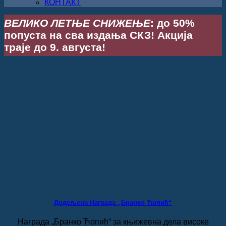
КОНТАКТ
ВЕЛИКО ЛЕТЊЕ СНИЖЕЊЕ
: до 50%
попуста на сва издања СКЗ! Акција
траје до 9. августа!
Додељена Награда „Бранко Ћопић“
Награда „Бранко Ћопић“ за књижевна дела високе