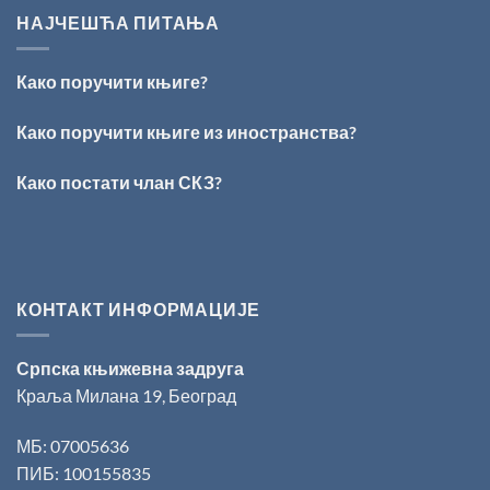
ИЗ
Раичковић”
НАЈЧЕШЋА ПИТАЊА
ВРШЦА:
Стефан
Кирилов
Како поручити књиге?
добитник
награде
„Милован
Како поручити књиге из иностранства?
Данојлић“
за
Како постати члан СКЗ?
поезију
КОНТАКТ ИНФОРМАЦИЈЕ
Српска књижевна задруга
Краља Милана 19, Београд
МБ: 07005636
ПИБ: 100155835