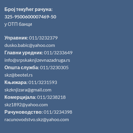
Број текућег рачуна:
325-9500600007469-50
у ОТП банци
Управник:
011/3232379
dusko.babic@yahoo.com
Главни уредник:
011/3233649
info@srpskaknjizevnazadruga.rs
Општа служба:
011/3230305
skz@beotel.rs
Књижара:
011/3231593
skzknjizara@gmail.com
Комерцијала:
011/3238218
skz1892@yahoo.com
Рачуноводство:
011/3234398
racunovodstvo.skz@yahoo.com