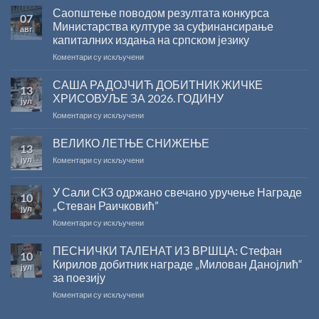
Саопштење поводом резултата конкурса
07
Министарства културе за суфинансирање
авг
капиталних издања на српском језику
на
Коментари су искључени
Саопштење
поводом
САША РАДОЈЧИЋ ДОБИТНИК ЖИЧКЕ
13
резултата
ХРИСОВУЉЕ ЗА 2026. ГОДИНУ
јул
конкурса
на
Коментари су искључени
Министарства
САША
културе
РАДОЈЧИЋ
ВЕЛИКО ЛЕТЊЕ СНИЖЕЊЕ
за
13
ДОБИТНИК
суфинансирање
јул
на
Коментари су искључени
ЖИЧКЕ
капиталних
ВЕЛИКО
ХРИСОВУЉЕ
издања
ЛЕТЊЕ
ЗА
на
У Сали СКЗ одржано свечано уручење Награде
10
СНИЖЕЊЕ
2026.
српском
„Стеван Раичковић”
јул
ГОДИНУ
језику
на
Коментари су искључени
У
Сали
ПЕСНИЧКИ ТАЛЕНАТ ИЗ ВРШЦА: Стефан
10
СКЗ
Кирилов добитник награде „Милован Данојлић“
јул
одржано
за поезију
свечано
на
Коментари су искључени
уручење
ПЕСНИЧКИ
Награде
ТАЛЕНАТ
„Стеван