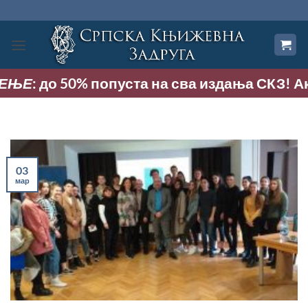
Прескочи
на
садржај
Е
: до 50% попуста на сва издања СКЗ! Акција
03
мар