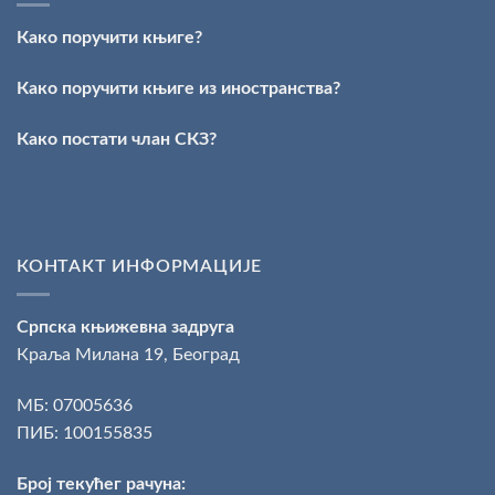
Стефан
Кирилов
Како поручити књиге?
добитник
награде
„Милован
Како поручити књиге из иностранства?
Данојлић“
за
Како постати члан СКЗ?
поезију
КОНТАКТ ИНФОРМАЦИЈЕ
Српска књижевна задруга
Краља Милана 19, Београд
МБ: 07005636
ПИБ: 100155835
Број текућег рачуна: