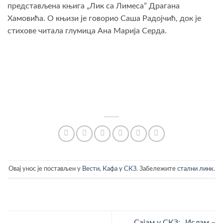
представљена књига „Лик са Лимесаˮ Драгана
Хамовића. О књизи је говорио Саша Радојчић, док је
стихове читала глумица Ана Марија Серда.
Овај унос је постављен у
Вести
,
Кафа у СКЗ
. Забележите
стални линк
.
Сајам у СКЗ: „Ислам –