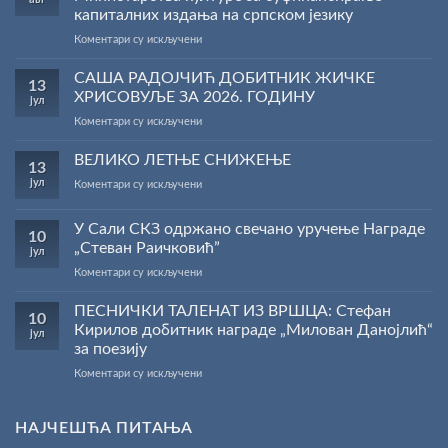
капиталних издања на српском језику
на
Коментари су искључени
Саопштење
поводом
САША РАДОЈЧИЋ ДОБИТНИК ЖИЧКЕ
13
резултата
ХРИСОВУЉЕ ЗА 2026. ГОДИНУ
јул
конкурса
на
Коментари су искључени
Министарства
САША
културе
РАДОЈЧИЋ
ВЕЛИКО ЛЕТЊЕ СНИЖЕЊЕ
за
13
ДОБИТНИК
суфинансирање
јул
на
Коментари су искључени
ЖИЧКЕ
капиталних
ВЕЛИКО
ХРИСОВУЉЕ
издања
ЛЕТЊЕ
ЗА
на
У Сали СКЗ одржано свечано уручење Награде
10
СНИЖЕЊЕ
2026.
српском
„Стеван Раичковић”
јул
ГОДИНУ
језику
на
Коментари су искључени
У
Сали
ПЕСНИЧКИ ТАЛЕНАТ ИЗ ВРШЦА: Стефан
10
СКЗ
Кирилов добитник награде „Милован Данојлић“
јул
одржано
за поезију
свечано
на
Коментари су искључени
уручење
ПЕСНИЧКИ
Награде
ТАЛЕНАТ
„Стеван
ИЗ
Раичковић”
НАЈЧЕШЋА ПИТАЊА
ВРШЦА: