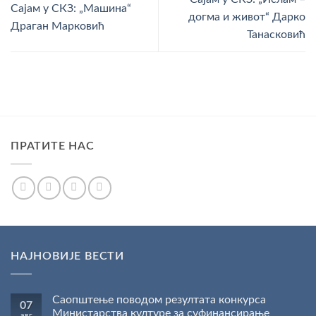
Сајам у СКЗ: „Машина“
догма и живот“ Дарко
Драган Марковић
Танасковић
ПРАТИТЕ НАС
НАЈНОВИЈЕ ВЕСТИ
Саопштење поводом резултата конкурса
07
Министарства културе за суфинансирање
авг