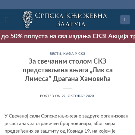
Прескочи
на
садржај
о 50% попуста на сва издања СКЗ! Акција траје
ВЕСТИ
,
КАФА У СКЗ
За свечаним столом СКЗ
представљенa књига „Лик са
Лимесаˮ Драгана Хамовића
POSTED ON
27. ОКТОБАР 2020.
У Свечаној сали Српске књижевне задруге организован
је састанак за ограничен број новинара, због мера
предвиђених за заштиту од Ковида 19, на којем је