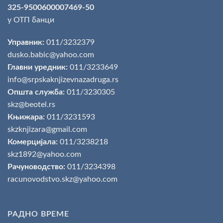
325-9500600007469-50
у ОТП банци
Управник:
011/3232379
dusko.babic@yahoo.com
Главни уредник:
011/3233649
info@srpskaknjizevnazadruga.rs
Општа служба:
011/3230305
skz@beotel.rs
Књижара:
011/3231593
skzknjizara@gmail.com
Комерцијала:
011/3238218
skz1892@yahoo.com
Рачуноводство:
011/3234398
racunovodstvo.skz@yahoo.com
РАДНО ВРЕМЕ