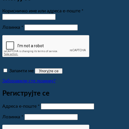
Обавезно
Корисничко име или адреса е-поште
*
Обавезно
Лозинка
*
Запамти ме
Улогујте се
Заборавили сте лозинку?
Региструјте се
Обавезно
Адреса е-поште
*
Обавезно
Лозинка
*