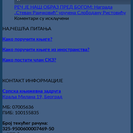
ИЗ
ВРШЦА:
РЕЧ ЈЕ НАШ ОБРАЗ ПРЕД БОГОМ: Награда
Стефан
„Стеван Раичковић“ уручена Слободану Ристовићу
Кирилов
на
Коментари су искључени
добитник
РЕЧ
награде
НАЈЧЕШЋА ПИТАЊА
ЈЕ
„Милован
НАШ
Како поручити књиге?
Данојлић“
ОБРАЗ
за
ПРЕД
Како поручити књиге из иностранства?
поезију
БОГОМ:
Награда
Како постати члан СКЗ?
„Стеван
Раичковић“
уручена
Слободану
КОНТАКТ ИНФОРМАЦИЈЕ
Ристовићу
Српска књижевна задруга
Краља Милана 19, Београд
МБ: 07005636
ПИБ: 100155835
Број текућег рачуна:
325-9500600007469-50