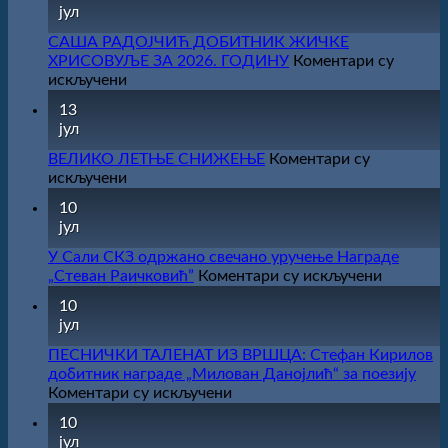
јул
САША РАДОЈЧИЋ ДОБИТНИК ЖИЧКЕ
ХРИСОВУЉЕ ЗА 2026. ГОДИНУ
Коментари су
на
искључени
САША
13
РАДОЈЧИЋ
јул
ДОБИТНИК
ЖИЧКЕ
ВЕЛИКО ЛЕТЊЕ СНИЖЕЊЕ
Коментари су
ХРИСОВУЉЕ
на
искључени
ЗА
ВЕЛИКО
10
2026.
ЛЕТЊЕ
јул
ГОДИНУ
СНИЖЕЊЕ
У Сали СКЗ одржано свечано уручење Награде
на
„Стеван Раичковић”
Коментари су искључени
У
10
Сали
јул
СКЗ
одржано
ПЕСНИЧКИ ТАЛЕНАТ ИЗ ВРШЦА: Стефан Кирилов
свечано
добитник награде „Милован Данојлић“ за поезију
уручење
на
Коментари су искључени
Награде
ПЕСНИЧКИ
10
„Стеван
ТАЛЕНАТ
јул
Раичков