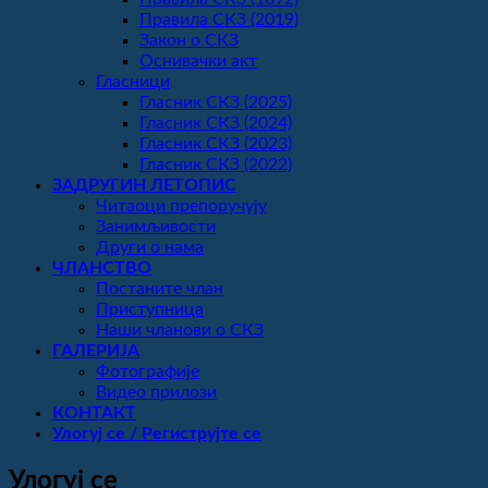
Правила СКЗ (2019)
Закон о СКЗ
Оснивачки акт
Гласници
Гласник СКЗ (2025)
Гласник СКЗ (2024)
Гласник СКЗ (2023)
Гласник СКЗ (2022)
ЗАДРУГИН ЛЕТОПИС
Читаоци препоручују
Занимљивости
Други о нама
ЧЛАНСТВО
Постаните члан
Приступница
Наши чланови о СКЗ
ГАЛЕРИЈА
Фотографије
Видео прилози
КОНТАКТ
Улогуј се / Региструјте се
Улогуј се