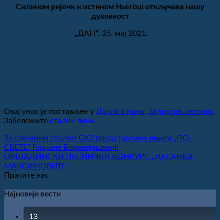
Силином ријечи и истином Његош откључава нашу
духовност
„
ДАН
ˮ
, 25. мај 2021.
Овај унос је постављен у
Други о нама
,
Задругин летопис
.
Забележите
стални линк
.
За свечаним столом СКЗ представљенa књига „ПО-
СВЕТЕˮ Гордане Боранијашевић
ОМЛАДИНСКИ ПЕСНИЧКИ КОНКУРС „ДЕСАНКА
МАКСИМОВИЋ“
Пратите нас
Најновије вести
13