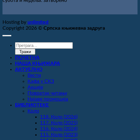
субота и недеља: затворено
Hosting by
unlimited
Copyright 2026 ©
Српска књижевна задруга
Products
search
Тражи
ПОЧЕТНА
НАША КЊИЖАРА
АКТУЕЛНО
Вести
Кафа у СКЗ
Акције
Повратак читању
Најаве промоција
БИБЛИОТЕКЕ
Koло
118. Коло (2026)
117. Коло (2025)
116. Коло (2024)
115. Коло (2023)