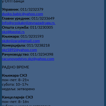
у ОТП банци
Управник:
011/3232379
dusko.babic@yahoo.com
Главни уредник:
011/3233649
info@srpskaknjizevnazadruga.rs
Општа служба:
011/3230305
skz@beotel.rs
Књижара:
011/3231593
skzknjizara@gmail.com
Комерцијала:
011/3238218
skz1892@yahoo.com
Рачуноводство:
011/3234398
racunovodstvo.skz@yahoo.com
РАДНО ВРЕМЕ
Књижара СКЗ
пон‒пет: 8‒21ч
субота: 10‒17ч
недеља: затворено
Канцеларије СКЗ
пон‒пет: 8‒16ч