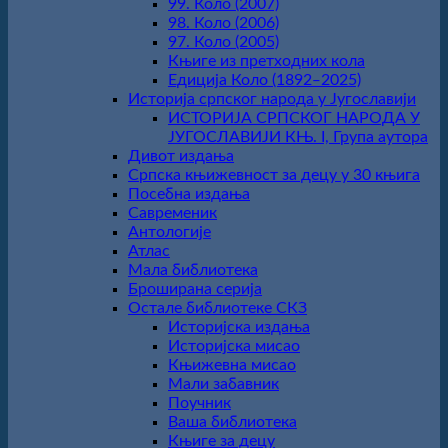
99. Коло (2007)
98. Коло (2006)
97. Коло (2005)
Књиге из претходних кола
Едиција Коло (1892‒2025)
Историја српског народа у Југославији
ИСТОРИЈА СРПСКОГ НАРОДА У
ЈУГОСЛАВИЈИ КЊ. I, Група аутора
Дивот издања
Српска књижевност за децу у 30 књига
Посебна издања
Савременик
Антологије
Атлас
Мала библиотека
Броширана серија
Остале библиотеке СКЗ
Историјска издања
Историјска мисао
Књижевна мисао
Мали забавник
Поучник
Ваша библиотека
Књиге за децу