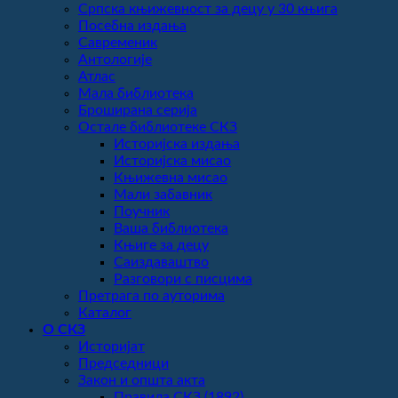
Српска књижевност за децу у 30 књига
Посебна издања
Савременик
Антологије
Атлас
Мала библиотека
Броширана серија
Остале библиотеке СКЗ
Историјска издања
Историјска мисао
Књижевна мисао
Мали забавник
Поучник
Ваша библиотека
Књиге за децу
Саиздаваштво
Разговори с писцима
Претрага по ауторима
Каталог
О СКЗ
Историјат
Председници
Закон и општа акта
Правила СКЗ (1892)