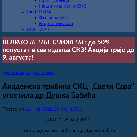
Приступница
Наши чланови о СКЗ
ГАЛЕРИЈА
Фотографије
Видео прилози
КОНТАКТ
ВЕЛИКО ЛЕТЊЕ СНИЖЕЊЕ
: до 50%
попуста на сва издања СКЗ! Акција траје до
9. августа!
Други о нама
,
Задругин летопис
Академска трибина СКЦ „Свети Саваˮ
угостила др Душка Бабића
Posted on
26. мај 2021.
26. мај 2021.
„
ДАН
ˮ
, 25. мај 2021.
Гост академске трибине др Душко Бабић