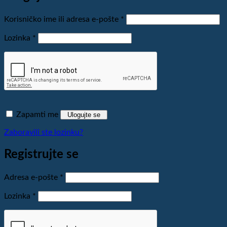
Obavezno
Korisničko ime ili adresa e-pošte
*
Obavezno
Lozinka
*
Zapamti me
Ulogujte se
Zaboravili ste lozinku?
Registrujte se
Obavezno
Adresa e-pošte
*
Obavezno
Lozinka
*