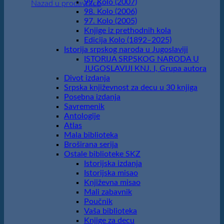
99. Kolo (2007)
Nazad u prodavnicu
98. Kolo (2006)
97. Kolo (2005)
Knjige iz prethodnih kola
Edicija Kolo (1892‒2025)
Istorija srpskog naroda u Jugoslaviji
ISTORIJA SRPSKOG NARODA U
JUGOSLAVIJI KNJ. I, Grupa autora
Divot izdanja
Srpska književnost za decu u 30 knjiga
Posebna izdanja
Savremenik
Antologije
Atlas
Mala biblioteka
Broširana serija
Ostale biblioteke SKZ
Istorijska izdanja
Istorijska misao
Književna misao
Mali zabavnik
Poučnik
Vaša biblioteka
Knjige za decu