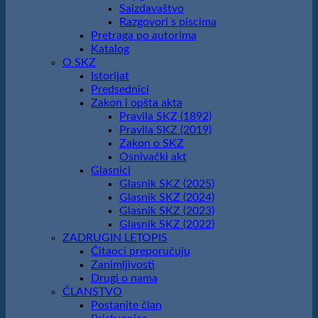
Saizdavaštvo
Razgovori s piscima
Pretraga po autorima
Katalog
O SKZ
Istorijat
Predsednici
Zakon i opšta akta
Pravila SKZ (1892)
Pravila SKZ (2019)
Zakon o SKZ
Osnivački akt
Glasnici
Glasnik SKZ (2025)
Glasnik SKZ (2024)
Glasnik SKZ (2023)
Glasnik SKZ (2022)
ZADRUGIN LETOPIS
Čitaoci preporučuju
Zanimljivosti
Drugi o nama
ČLANSTVO
Postanite član