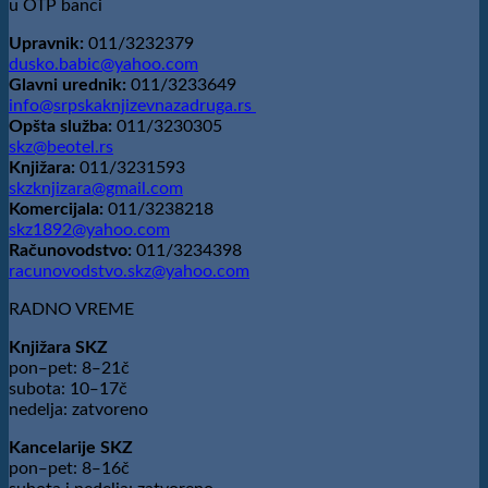
u OTP banci
Upravnik:
011/3232379
dusko.babic@yahoo.com
Glavni urednik:
011/3233649
info@srpskaknjizevnazadruga.rs
Opšta služba:
011/3230305
skz@beotel.rs
Knjižara:
011/3231593
skzknjizara@gmail.com
Komercijala:
011/3238218
skz1892@yahoo.com
Računovodstvo:
011/3234398
racunovodstvo.skz@yahoo.com
RADNO VREME
Knjižara SKZ
pon‒pet: 8‒21č
subota: 10‒17č
nedelja: zatvoreno
Kancelarije SKZ
pon‒pet: 8‒16č