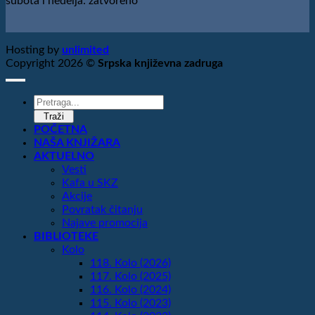
subota i nedelja: zatvoreno
Hosting by
unlimited
Copyright 2026 ©
Srpska književna zadruga
Products
search
Traži
POČETNA
NAŠA KNJIŽARA
AKTUELNO
Vesti
Kafa u SKZ
Akcije
Povratak čitanju
Najave promocija
BIBLIOTEKE
Kolo
118. Kolo (2026)
117. Kolo (2025)
116. Kolo (2024)
115. Kolo (2023)