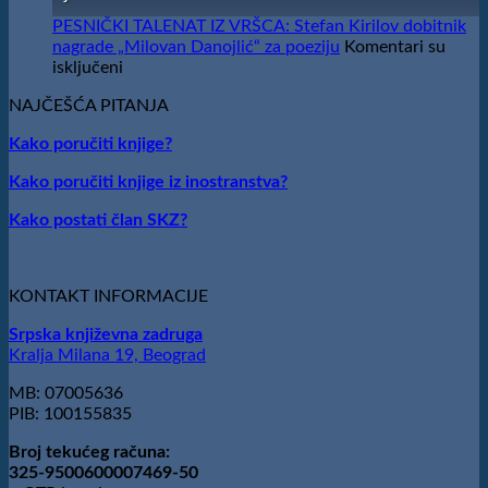
SKZ
održano
PESNIČKI TALENAT IZ VRŠCA: Stefan Kirilov dobitnik
svečano
nagrade „Milovan Danojlić“ za poeziju
Komentari su
uručenje
na
isključeni
Nagrade
PESNIČKI
„Stevan
NAJČEŠĆA PITANJA
TALENAT
Raičković”
IZ
Kako poručiti knjige?
VRŠCA:
Stefan
Kako poručiti knjige iz inostranstva?
Kirilov
dobitnik
Kako postati član SKZ?
nagrade
„Milovan
Danojlić“
za
KONTAKT INFORMACIJE
poeziju
Srpska književna zadruga
Kralja Milana 19, Beograd
MB: 07005636
PIB: 100155835
Broj tekućeg računa:
325-9500600007469-50