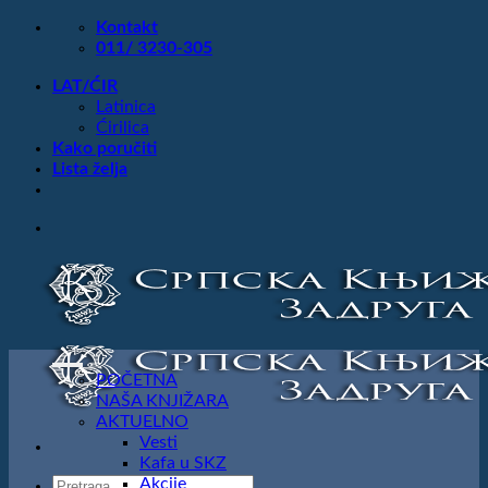
Preskoči
Kontakt
na
011/ 3230-305
sadržaj
LAT/ĆIR
Latinica
Ćirilica
Kako poručiti
Lista želja
POČETNA
NAŠA KNJIŽARA
AKTUELNO
Vesti
Kafa u SKZ
Products
Akcije