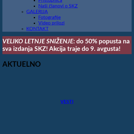
Pristupnica
Naši članovi o SKZ
GALERIJA
Fotografije
Video prilozi
KONTAKT
VELIKO LETNJE SNIŽENJE
: do 50% popusta na
sva izdanja SKZ! Akcija traje do 9. avgusta!
AKTUELNO
VESTI