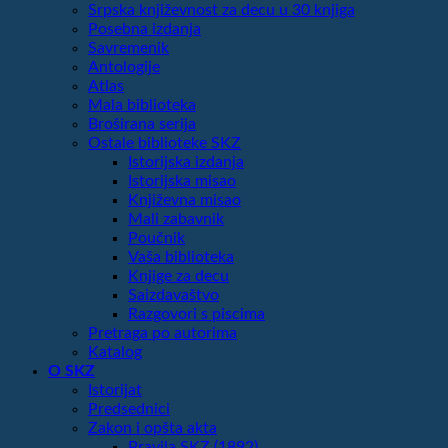
Srpska književnost za decu u 30 knjiga
Posebna izdanja
Savremenik
Antologije
Atlas
Mala biblioteka
Broširana serija
Ostale biblioteke SKZ
Istorijska izdanja
Istorijska misao
Književna misao
Mali zabavnik
Poučnik
Vaša biblioteka
Knjige za decu
Saizdavaštvo
Razgovori s piscima
Pretraga po autorima
Katalog
O SKZ
Istorijat
Predsednici
Zakon i opšta akta
Pravila SKZ (1892)