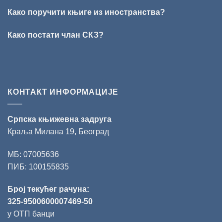
награде
„Милован
Како поручити књиге из иностранства?
Данојлић“
за
Како постати члан СКЗ?
поезију
КОНТАКТ ИНФОРМАЦИЈЕ
Српска књижевна задруга
Краља Милана 19, Београд
МБ: 07005636
ПИБ: 100155835
Број текућег рачуна:
325-9500600007469-50
у ОТП банци