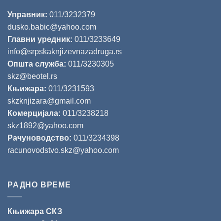
Управник:
011/3232379
dusko.babic@yahoo.com
Главни уредник:
011/3233649
info@srpskaknjizevnazadruga.rs
Општа служба:
011/3230305
skz@beotel.rs
Књижара:
011/3231593
skzknjizara@gmail.com
Комерцијала:
011/3238218
skz1892@yahoo.com
Рачуноводство:
011/3234398
racunovodstvo.skz@yahoo.com
РАДНО ВРЕМЕ
Књижара СКЗ