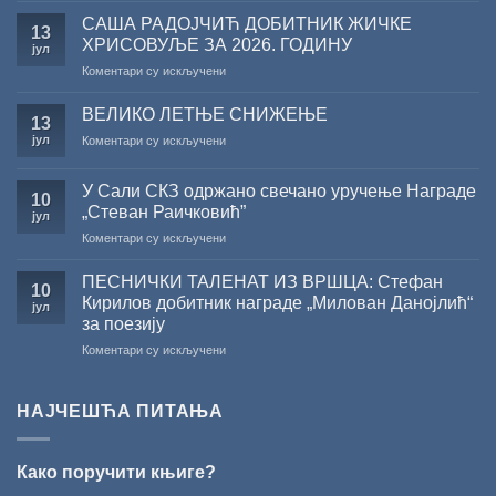
поводом
САША РАДОЈЧИЋ ДОБИТНИК ЖИЧКЕ
13
резултата
ХРИСОВУЉЕ ЗА 2026. ГОДИНУ
јул
конкурса
на
Коментари су искључени
Министарства
САША
културе
РАДОЈЧИЋ
за
ВЕЛИКО ЛЕТЊЕ СНИЖЕЊЕ
13
ДОБИТНИК
суфинансирање
јул
на
Коментари су искључени
ЖИЧКЕ
капиталних
ВЕЛИКО
ХРИСОВУЉЕ
издања
ЛЕТЊЕ
ЗА
на
У Сали СКЗ одржано свечано уручење Награде
СНИЖЕЊЕ
10
2026.
српском
„Стеван Раичковић”
јул
ГОДИНУ
језику
на
Коментари су искључени
У
Сали
ПЕСНИЧКИ ТАЛЕНАТ ИЗ ВРШЦА: Стефан
10
СКЗ
Кирилов добитник награде „Милован Данојлић“
јул
одржано
за поезију
свечано
на
Коментари су искључени
уручење
ПЕСНИЧКИ
Награде
ТАЛЕНАТ
„Стеван
ИЗ
Раичковић”
НАЈЧЕШЋА ПИТАЊА
ВРШЦА:
Стефан
Кирилов
Како поручити књиге?
добитник