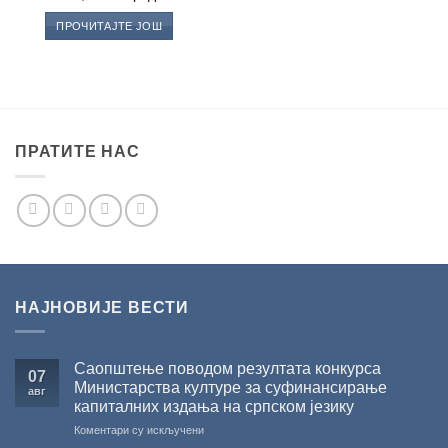
ПРОЧИТАЈТЕ ЈОШ
ПРАТИТЕ НАС
НАЈНОВИЈЕ ВЕСТИ
Саопштење поводом резултата конкурса
07
Министарства културе за суфинансирање
авг
капиталних издања на српском језику
на
Коментари су искључени
Саопштење