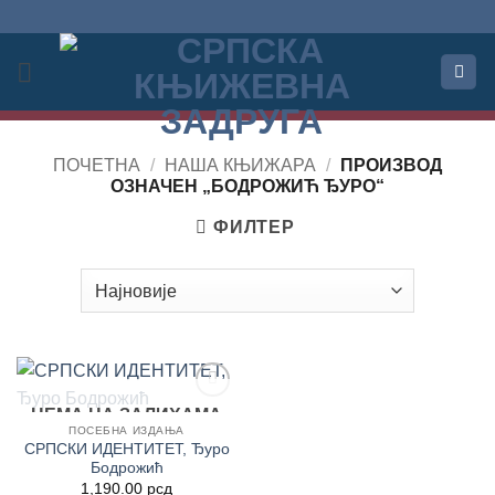
Прескочи
на
садржај
ПОЧЕТНА
/
НАША КЊИЖАРА
/
ПРОИЗВОД
OЗНАЧЕН „БОДРОЖИЋ ЂУРО“
ФИЛТЕР
НЕМА НА ЗАЛИХАМА
Додај
у
ПОСЕБНА ИЗДАЊА
Листу
СРПСКИ ИДЕНТИТЕТ, Ђуро
жеља
Бодрожић
1,190.00
рсд