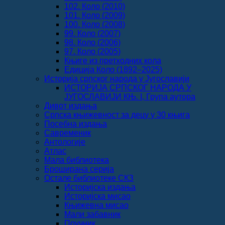
102. Коло (2010)
101. Коло (2009)
100. Коло (2008)
99. Коло (2007)
98. Коло (2006)
97. Коло (2005)
Књиге из претходних кола
Едиција Коло (1892‒2025)
Историја српског народа у Југославији
ИСТОРИЈА СРПСКОГ НАРОДА У
ЈУГОСЛАВИЈИ КЊ. I, Група аутора
Дивот издања
Српска књижевност за децу у 30 књига
Посебна издања
Савременик
Антологије
Атлас
Мала библиотека
Броширана серија
Остале библиотеке СКЗ
Историјска издања
Историјска мисао
Књижевна мисао
Мали забавник
Поучник