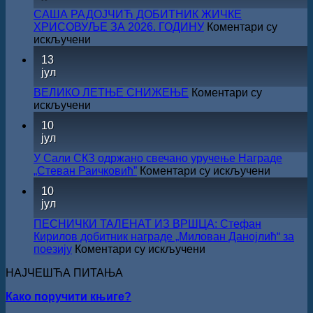
конкурса
САША РАДОЈЧИЋ ДОБИТНИК ЖИЧКЕ
Министарства
ХРИСОВУЉЕ ЗА 2026. ГОДИНУ
Коментари су
културе
на
искључени
за
САША
13
суфинансирање
РАДОЈЧИЋ
јул
капиталних
ДОБИТНИК
издања
ЖИЧКЕ
ВЕЛИКО ЛЕТЊЕ СНИЖЕЊЕ
Коментари су
на
ХРИСОВУЉЕ
на
искључени
српском
ЗА
ВЕЛИКО
језику
10
2026.
ЛЕТЊЕ
јул
ГОДИНУ
СНИЖЕЊЕ
У Сали СКЗ одржано свечано уручење Награде
на
„Стеван Раичковић”
Коментари су искључени
У
10
Сали
јул
СКЗ
одржан
ПЕСНИЧКИ ТАЛЕНАТ ИЗ ВРШЦА: Стефан
свечано
Кирилов добитник награде „Милован Данојлић“ за
уручењ
на
поезију
Коментари су искључени
Наград
ПЕСНИЧКИ
„Стеван
НАЈЧЕШЋА ПИТАЊА
ТАЛЕНАТ
Раичков
ИЗ
Како поручити књиге?
ВРШЦА:
Стефан