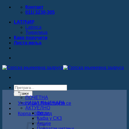
Прескочи
Контакт
на
011/ 3230-305
садржај
LAT/ЋИР
Latinica
Ћирилица
Како поручити
Листa жеља
Products
search
Тражи
ПОЧЕТНА
НАША КЊИЖАРА
Улогуј се / Региструјте се
АКТУЕЛНО
Вести
Корпа /
0.00
рсд
Кафа у СКЗ
Акције
Повратак читању