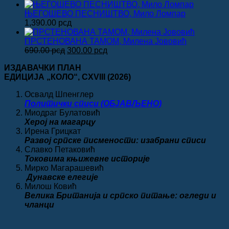
цена
цена
је
је:
ЊЕГОШЕВО ПЕСНИШТВО, Мило Ломпар
била:
700.00 рсд.
1,390.00
рсд
1,190.00 рсд.
ПРСТЕНОВАНА ТАМОМ, Милена Јововић
Оригинална
Тренутна
690.00
рсд
300.00
рсд
цена
цена
ИЗДАВАЧКИ ПЛАН
је
је:
ЕДИЦИЈА „КОЛО“
, CXVIII
(2026)
била:
300.00 рсд.
690.00 рсд.
Освалд Шпенглер
Политички списи (ОБЈАВЉЕНО)
Миодраг Булатовић
Херој на магарцу
Ирена Грицкат
Развој српске писмености: изабрани списи
Славко Петаковић
Токовима књижевне историје
Мирко Магарашевић
Дунавске елегије
Милош Ковић
Велика
Британија и српско питање: огледи и
чланци