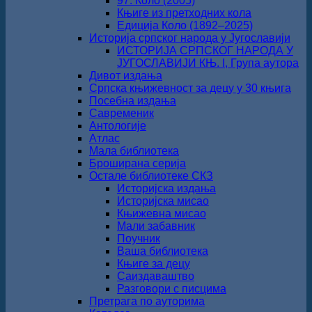
97. Коло (2005)
Књиге из претходних кола
Едиција Коло (1892‒2025)
Историја српског народа у Југославији
ИСТОРИЈА СРПСКОГ НАРОДА У
ЈУГОСЛАВИЈИ КЊ. I, Група аутора
Дивот издања
Српска књижевност за децу у 30 књига
Посебна издања
Савременик
Антологије
Атлас
Мала библиотека
Броширана серија
Остале библиотеке СКЗ
Историјска издања
Историјска мисао
Књижевна мисао
Мали забавник
Поучник
Ваша библиотека
Књиге за децу
Саиздаваштво
Разговори с писцима
Претрага по ауторима