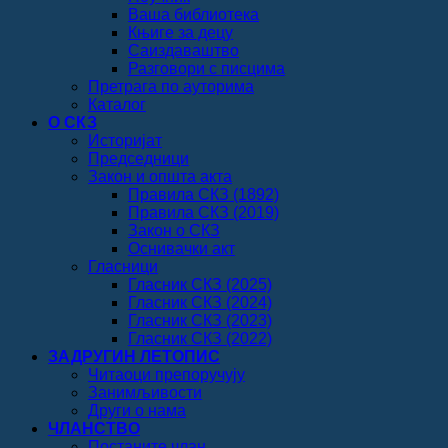
Ваша библиотека
Књиге за децу
Саиздаваштво
Разговори с писцима
Претрага по ауторима
Каталог
О СКЗ
Историјат
Председници
Закон и општа акта
Правила СКЗ (1892)
Правила СКЗ (2019)
Закон о СКЗ
Оснивачки акт
Гласници
Гласник СКЗ (2025)
Гласник СКЗ (2024)
Гласник СКЗ (2023)
Гласник СКЗ (2022)
ЗАДРУГИН ЛЕТОПИС
Читаоци препоручују
Занимљивости
Други о нама
ЧЛАНСТВО
Постаните члан