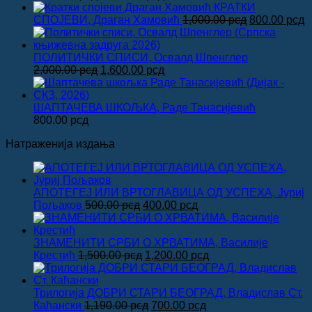
цена
цена
КРАТКИ
је
је:
Оригинална
Т
СПОЈЕВИ, Драган Хамовић
1,000.00
рсд
800.00
рсд
била:
1,600.00 рсд.
цена
ц
2,000.00 рсд.
је
је
била:
8
ПОЛИТИЧКИ СПИСИ, Освалд Шпенглер
Оригинална
Тренутна
1,000.00 рсд
2,000.00
рсд
1,600.00
рсд
цена
цена
је
је:
била:
1,600.00 рсд.
ШАПТАЧЕВА ШКОЉКА, Раде Танасијевић
2,000.00 рсд.
800.00
рсд
Натраженија издања
АПОТЕГЕЈ ИЛИ ВРТОГЛАВИЦА ОД УСПЕХА, Јуриј
Оригинална
Тренутна
Пољаков
500.00
рсд
400.00
рсд
цена
цена
је
је:
била:
400.00 рсд.
ЗНАМЕНИТИ СРБИ О ХРВАТИМА, Василије
500.00 рсд.
Оригинална
Тренутна
Крестић
1,500.00
рсд
1,200.00
рсд
цена
цена
је
је:
била:
1,200.00 рсд.
Трилогија ДОБРИ СТАРИ БЕОГРАД, Владислав Ст.
1,500.00 рсд.
Оригинална
Тренутна
Каћански
1,190.00
рсд
700.00
рсд