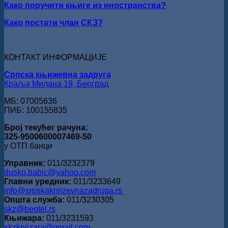
Како поручити књиге из иностранства?
Кирилов
добитник
Како постати члан СКЗ?
награде
„Милован
Данојлић“
за
КОНТАКТ ИНФОРМАЦИЈЕ
поезију
Српска књижевна задруга
Краља Милана 19, Београд
МБ: 07005636
ПИБ: 100155835
Број текућег рачуна:
325-9500600007469-50
у ОТП банци
Управник:
011/3232379
dusko.babic@yahoo.com
Главни уредник:
011/3233649
info@srpskaknjizevnazadruga.rs
Општа служба:
011/3230305
skz@beotel.rs
Књижара:
011/3231593
skzknjizara@gmail.com