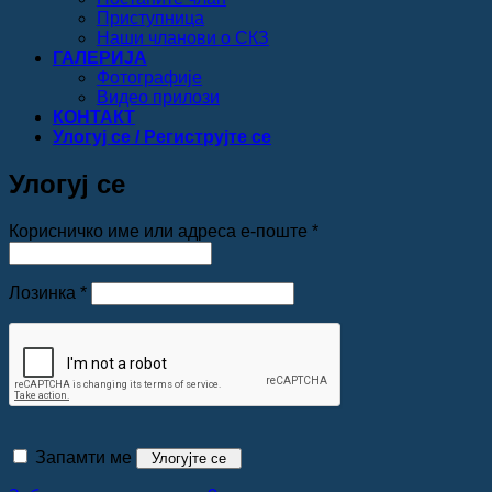
Приступница
Наши чланови о СКЗ
ГАЛЕРИЈА
Фотографије
Видео прилози
КОНТАКТ
Улогуј се / Региструјте се
Улогуј се
Обавезно
Корисничко име или адреса е-поште
*
Обавезно
Лозинка
*
Запамти ме
Улогујте се