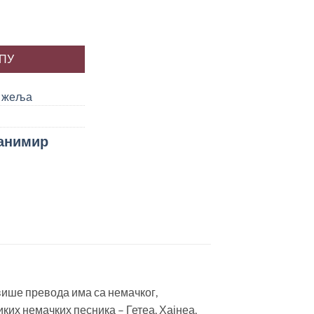
 Бранимир Живојиновић количина
РПУ
у жеља
анимир
ише превода има са немачког,
иких немачких песника – Гетеа, Хајнеа,