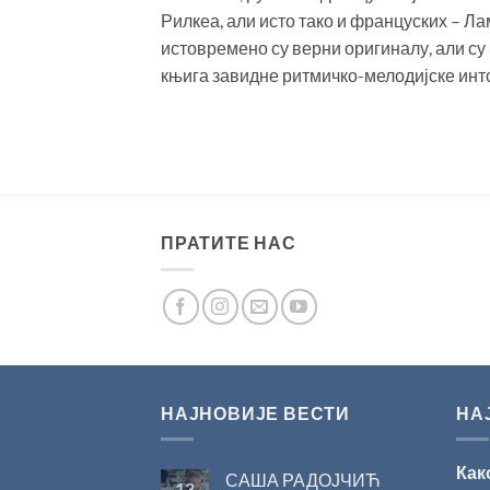
Рилкеа, али исто тако и француских – Ла
истовремено су верни оригиналу, али су 
књига завидне ритмичко-мелодијске инт
ПРАТИТЕ НАС
НАЈНОВИЈЕ ВЕСТИ
НА
Как
САША РАДОЈЧИЋ
13