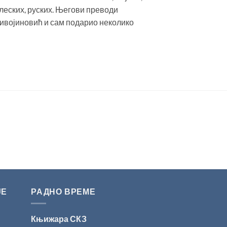
глеских, руских. Његови преводи
 Живојиновић и сам подарио неколико
ЈЕ
РАДНО ВРЕМЕ
Књижара СКЗ