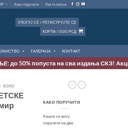
ИР
Како поручити
Листa жеља
УЛОГУЈ СЕ / РЕГИСТРУЈТЕ СЕ
КОРПА /
0.00
РСД
ЧЛАНСТВО
ГАЛЕРИЈА
КОНТАКТ
Е
: до 50% попуста на сва издања СКЗ! Акција
/
КОЛО
ЕТСКЕ
КАКО ПОРУЧИТИ
имир
Kњиге се могу
поручити на два