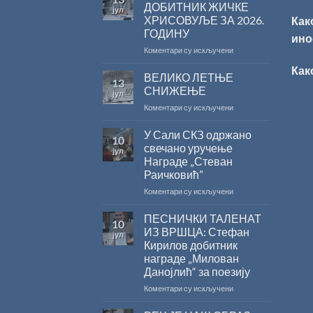
ДОБИТНИК ЖИЧКЕ
јул
ХРИСОВУЉЕ ЗА 2026.
Как
ГОДИНУ
ино
на
Коментари су искључени
САША
Как
РАДОЈЧИЋ
ВЕЛИКО ЛЕТЊЕ
13
ДОБИТНИК
СНИЖЕЊЕ
јул
ЖИЧКЕ
на
Коментари су искључени
ХРИСОВУЉЕ
ВЕЛИКО
ЗА
ЛЕТЊЕ
У Сали СКЗ одржано
2026.
10
СНИЖЕЊЕ
ГОДИНУ
свечано уручење
јул
Награде „Стеван
Раичковић”
на
Коментари су искључени
У
Сали
ПЕСНИЧКИ ТАЛЕНАТ
10
СКЗ
ИЗ ВРШЦА: Стефан
јул
одржано
Кирилов добитник
свечано
награде „Милован
уручење
Данојлић“ за поезију
Награде
„Стеван
на
Коментари су искључени
Раичковић”
ПЕСНИЧКИ
ТАЛЕНАТ