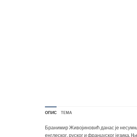
ОПИС
TEМА
Бранимир Живојиновић данас је несумњ
енглеског, руског и француског језика. Њ