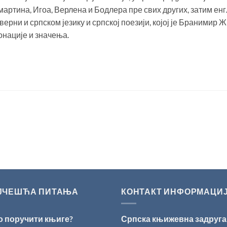
мартина, Игоа, Верлена и Бодлера пре свих других, затим ен
верни и српском језику и српској поезији, којој је Бранимир
онације и значења.
ЈЧЕШЋА ПИТАЊА
КОНТАКТ ИНФОРМАЦИ
о поручити књиге?
Српска књижевна задруга