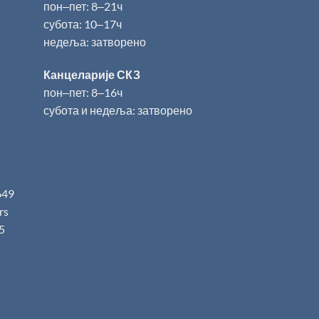
пон‒пет: 8‒21ч
субота: 10‒17ч
недеља: затворено
Канцеларије СКЗ
пон‒пет: 8‒16ч
субота и недеља: затворено
649
.rs
5