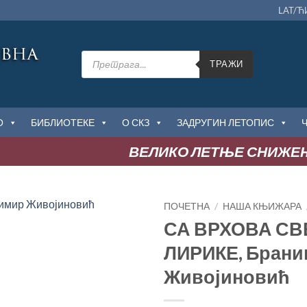
LAT/Ћ
Products
search
ТРАЖИ
О
БИБЛИОТЕКЕ
О СКЗ
ЗАДРУГИН ЛЕТОПИС
ВЕЛИКО ЛЕТЊЕ СНИЖЕЊ
ПОЧЕТНА
/
НАША КЊИЖАРА
СА ВРХОВА СВ
Додај
ЛИРИКЕ, Бран
у
Листу
Живојиновић
жеља