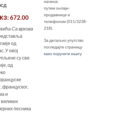
начина:
ална
Тренутна
рсд
путем онлајн-
цена
продавнице и
КЗ
: 672.00
је:
телефоном (011/3238-
768.00 рсд.
218).
овића
Са врхова
рсд.
редставља
За детаљно упутство
езије од
погледајте страницу
с. У овој
како поручити књигу
тупљене су све
је, од
еко
француске
, француског,
ма и
 великих
дерних песника