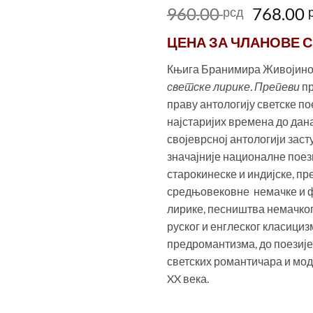
Оригин
960.00
768.00
рсд
цена
ЦЕНА ЗА
ЧЛАНОВЕ С
је
била:
Књига Бранимира Живојин
960.00 
светске лирике. Препеви
п
праву антологију светске по
најстаријих времена до дана
својеврсној антологији зас
значајније националне поези
старокинеске и индијске, пр
средњовековне немачке и 
лирике, песништва немачког
руског и енглеског класициз
предромантизма, до поезије
светских романтичара и мо
XX века.