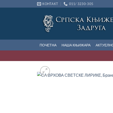
Прескочи
КОНТАКТ
011/ 3230-305
на
садржај
ПОЧЕТНА
НАША КЊИЖАРА
АКТУЕЛН