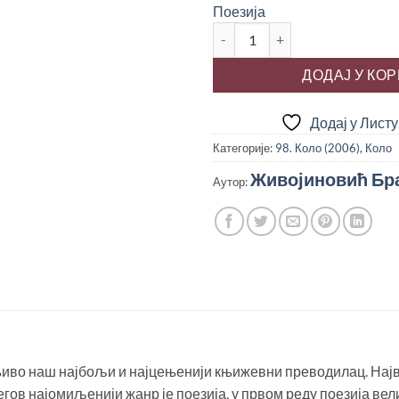
Поезија
СА ВРХОВА СВЕТСКЕ ЛИРИКЕ,
ДОДАЈ У КО
Додај у Лист
Категорије:
98. Коло (2006)
,
Коло
Живојиновић Бр
Аутор:
иво наш најбољи и најцењенији књижевни преводилац. Најв
егов најомиљенији жанр је поезија, у првом реду поезија вел