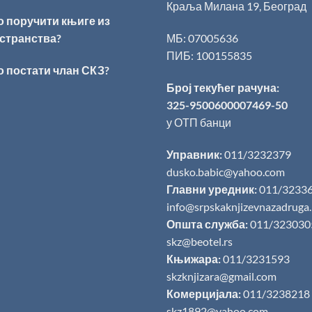
Краља Милана 19, Београд
о поручити књиге из
странства?
МБ: 07005636
ПИБ: 100155835
о постати члан СКЗ?
Број текућег рачуна:
325-9500600007469-50
у ОТП банци
Управник:
011/3232379
dusko.babic@yahoo.com
Главни уредник:
011/3233
info@srpskaknjizevnazadruga
Општа служба:
011/323030
skz@beotel.rs
Књижара:
011/3231593
skzknjizara@gmail.com
Комерцијала:
011/3238218
skz1892@yahoo.com