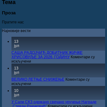
Teма
Проза
Пратите нас
Најновије вести
13
јул
САША РАДОЈЧИЋ ДОБИТНИК ЖИЧКЕ
ХРИСОВУЉЕ ЗА 2026. ГОДИНУ
Коментари су
на
искључени
САША
13
РАДОЈЧИЋ
јул
ДОБИТНИК
ЖИЧКЕ
ВЕЛИКО ЛЕТЊЕ СНИЖЕЊЕ
Коментари су
ХРИСОВУЉЕ
на
искључени
ЗА
ВЕЛИКО
10
2026.
ЛЕТЊЕ
јул
ГОДИНУ
СНИЖЕЊЕ
У Сали СКЗ одржано свечано уручење Награде
на
„Стеван Раичковић”
Коментари су искључени