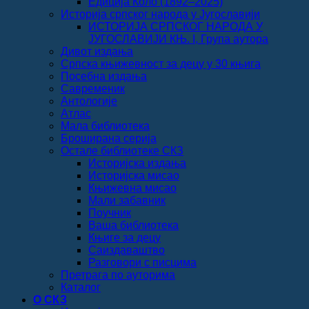
Едиција Коло (1892‒2025)
Историја српског народа у Југославији
ИСТОРИЈА СРПСКОГ НАРОДА У
ЈУГОСЛАВИЈИ КЊ. I, Група аутора
Дивот издања
Српска књижевност за децу у 30 књига
Посебна издања
Савременик
Антологије
Атлас
Мала библиотека
Броширана серија
Остале библиотеке СКЗ
Историјска издања
Историјска мисао
Књижевна мисао
Мали забавник
Поучник
Ваша библиотека
Књиге за децу
Саиздаваштво
Разговори с писцима
Претрага по ауторима
Каталог
О СКЗ