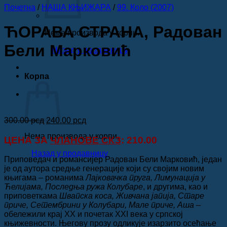
Почетна
/
НАША КЊИЖАРА
/
99. Коло (2007)
ЋОРАВА СТРАНА, Радован
Нема производа у корпи.
Бели Марковић
Назад у продавницу
Корпа
Оригинална
Тренутна
300.00
рсд
240.00
рсд
цена
цена
Нема производа у корпи.
је
је:
ЦЕНА ЗА
ЧЛАНОВЕ СКЗ
: 210.00
била:
240.00 рсд.
Назад у продавницу
300.00 рсд.
Приповедач и романсијер Радован Бели Марковић, један
је од аутора средње генерације који су својим новим
књигама – романима
Лајковачка пруга, Лимунација у
Ћелијама, Последња ружа Колубаре
, и другима, као и
приповеткама
Швапска коса, Живчана јапија, Старе
приче, Сетембрини у Колубари, Мале приче, Аша
–
обележили крај XX и почетак XXI века у српској
књижевности. Његову прозу одликује изарзито осећање