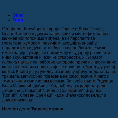
Опис
Teма
Стварност Колубарског краја, Горње и Доње Псаче,
Белог Ваљева и других завичајних и мистификованих
књижевних топонима виђена је из перспективе
гротескне, хумором, поезијом, асоцијативношћу,
парадоксима и духовитошћу означене богате језичке
имагинације, у којој се прожимају и сударају различити
нивои субјективне и језичке стварности. У
Ћоравој
страни
налазе се најбоље ауторове приче из претходних
књига и неколико нових, које се први пут објављују у овој
књизи. Књига је, уз уводну и завршну причу, подељена на
три дела, међусобно повезана не само језичким него и
тематским и смисаоним везама. За своје књиге Радован
Бели Марковић добио је Андрићеву награду, награде
„Борисав Станковић“, „Меша Селимовић“, „Бранко
Ћопић“, „Стеван Сремац“, као и „Рачанску повељу“ и
друга признања.
Наслов дела: Ћорава страна