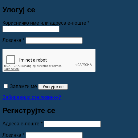
Улогуј се
Обавезно
Корисничко име или адреса е-поште
*
Обавезно
Лозинка
*
Запамти ме
Улогујте се
Заборавили сте лозинку?
Региструјте се
Обавезно
Адреса е-поште
*
Обавезно
Лозинка
*