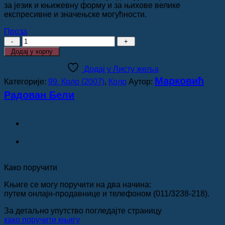
за језик и књижевну форму и за њихове велике
експресивне и значењске могућности.
Проза
ЋОРАВА
СТРАНА,
Додај у корпу
Радован
Бели
Додај у Листу жеља
Марковић
Марковић
Категорије:
99. Коло (2007)
,
Коло
Аутор:
количина
Радован Бели
Како поручити
Kњиге се могу поручити на два начина:
путем онлајн-продавнице и телефоном (011/3238-218).
За детаљно упутство погледајте страницу
како поручити књигу