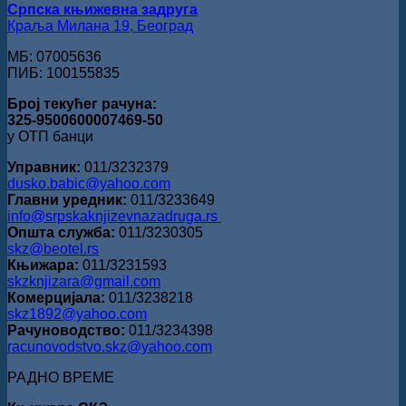
Српска књижевна задруга
Краља Милана 19, Београд
МБ: 07005636
ПИБ: 100155835
Број текућег рачуна:
325-9500600007469-50
у ОТП банци
Управник:
011/3232379
dusko.babic@yahoo.com
Главни уредник:
011/3233649
info@srpskaknjizevnazadruga.rs
Општа служба:
011/3230305
skz@beotel.rs
Књижара:
011/3231593
skzknjizara@gmail.com
Комерцијала:
011/3238218
skz1892@yahoo.com
Рачуноводство:
011/3234398
racunovodstvo.skz@yahoo.com
РАДНО ВРЕМЕ