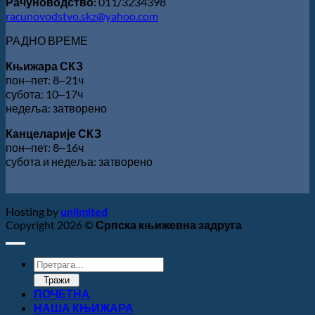
Рачуноводство:
011/3234398
racunovodstvo.skz@yahoo.com
РАДНО ВРЕМЕ
Књижара СКЗ
пон‒пет: 8‒21ч
субота: 10‒17ч
недеља: затворено
Канцеларије СКЗ
пон‒пет: 8‒16ч
субота и недеља: затворено
Hosting by
unlimited
Copyright 2026 ©
Српска књижевна задруга
Products
search
Тражи
ПОЧЕТНА
НАША КЊИЖАРА