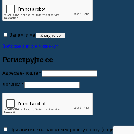
Запамти ме
Улогујте се
Заборавили сте лозинку?
Региструјте се
Обавезно
Адреса е-поште
*
Обавезно
Лозинка
*
Пријавите се на нашу електронску пошту.
(опционо)