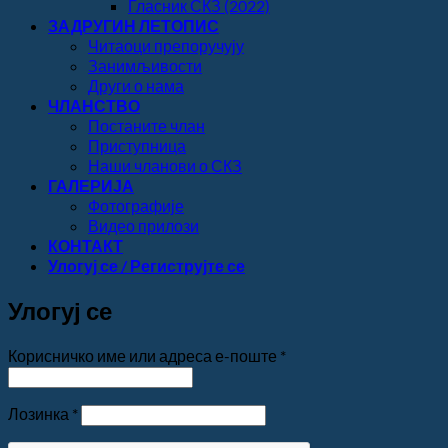
Гласник СКЗ (2022)
ЗАДРУГИН ЛЕТОПИС
Читаоци препоручују
Занимљивости
Други о нама
ЧЛАНСТВО
Постаните члан
Приступница
Наши чланови о СКЗ
ГАЛЕРИЈА
Фотографије
Видео прилози
КОНТАКТ
Улогуј се / Региструјте се
Улогуј се
Обавезно
Корисничко име или адреса е-поште
*
Обавезно
Лозинка
*