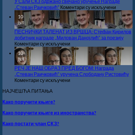
У Сали СКЗ одржано свечано уручење Награде
на
„Стеван Раичковић”
Коментари су искључени
У
10
Сали
јул
СКЗ
одржан
ПЕСНИЧКИ ТАЛЕНАТ ИЗ ВРШЦА: Стефан Кирилов
свечано
добитник награде „Милован Данојлић“ за поезију
уручење
на
Коментари су искључени
Награде
ПЕСНИЧКИ
10
„Стеван
ТАЛЕНАТ
јул
Раичков
ИЗ
ВРШЦА:
РЕЧ ЈЕ НАШ ОБРАЗ ПРЕД БОГОМ: Награда
Стефан
„Стеван Раичковић“ уручена Слободану Ристовићу
Кирилов
на
Коментари су искључени
добитник
РЕЧ
НАЈЧЕШЋА ПИТАЊА
награде
ЈЕ
„Милован
НАШ
Како поручити књиге?
Данојлић“
ОБРАЗ
за
ПРЕД
Како поручити књиге из иностранства?
поезију
БОГОМ:
Награда
Како постати члан СКЗ?
„Стеван
Раичковић“