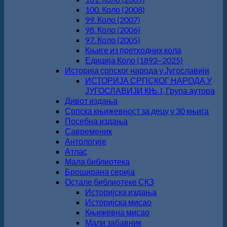
100. Коло (2008)
99. Коло (2007)
98. Коло (2006)
97. Коло (2005)
Књиге из претходних кола
Едиција Коло (1892‒2025)
Историја српског народа у Југославији
ИСТОРИЈА СРПСКОГ НАРОДА У
ЈУГОСЛАВИЈИ КЊ. I, Група аутора
Дивот издања
Српска књижевност за децу у 30 књига
Посебна издања
Савременик
Антологије
Атлас
Мала библиотека
Броширана серија
Остале библиотеке СКЗ
Историјска издања
Историјска мисао
Књижевна мисао
Мали забавник