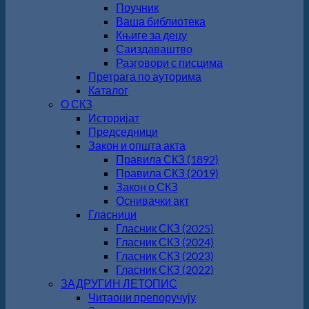
Поучник
Ваша библиотека
Књиге за децу
Саиздаваштво
Разговори с писцима
Претрага по ауторима
Каталог
О СКЗ
Историјат
Председници
Закон и општа акта
Правила СКЗ (1892)
Правила СКЗ (2019)
Закон о СКЗ
Оснивачки акт
Гласници
Гласник СКЗ (2025)
Гласник СКЗ (2024)
Гласник СКЗ (2023)
Гласник СКЗ (2022)
ЗАДРУГИН ЛЕТОПИС
Читаоци препоручују