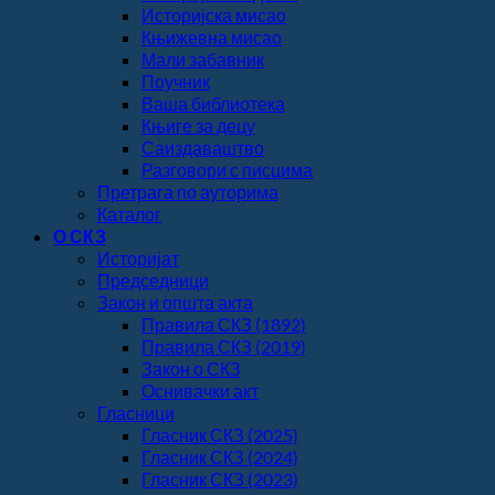
Историјска мисао
Књижевна мисао
Мали забавник
Поучник
Ваша библиотека
Књиге за децу
Саиздаваштво
Разговори с писцима
Претрага по ауторима
Каталог
О СКЗ
Историјат
Председници
Закон и општа акта
Правила СКЗ (1892)
Правила СКЗ (2019)
Закон о СКЗ
Оснивачки акт
Гласници
Гласник СКЗ (2025)
Гласник СКЗ (2024)
Гласник СКЗ (2023)