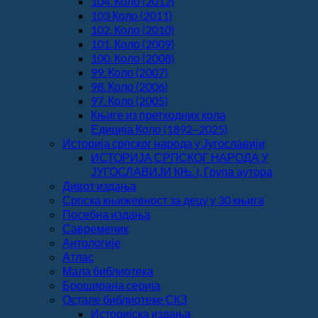
104. Коло (2012)
103 Коло (2011)
102. Коло (2010)
101. Коло (2009)
100. Коло (2008)
99. Коло (2007)
98. Коло (2006)
97. Коло (2005)
Књиге из претходних кола
Едиција Коло (1892‒2025)
Историја српског народа у Југославији
ИСТОРИЈА СРПСКОГ НАРОДА У
ЈУГОСЛАВИЈИ КЊ. I, Група аутора
Дивот издања
Српска књижевност за децу у 30 књига
Посебна издања
Савременик
Антологије
Атлас
Мала библиотека
Броширана серија
Остале библиотеке СКЗ
Историјска издања