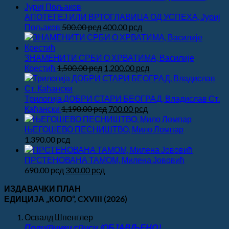
АПОТЕГЕЈ ИЛИ ВРТОГЛАВИЦА ОД УСПЕХА, Јуриј
Оригинална
Тренутна
Пољаков
500.00
рсд
400.00
рсд
цена
цена
је
је:
била:
400.00 рсд.
ЗНАМЕНИТИ СРБИ О ХРВАТИМА, Василије
500.00 рсд.
Оригинална
Тренутна
Крестић
1,500.00
рсд
1,200.00
рсд
цена
цена
је
је:
била:
1,200.00 рсд.
Трилогија ДОБРИ СТАРИ БЕОГРАД, Владислав Ст.
1,500.00 рсд.
Оригинална
Тренутна
Каћански
1,190.00
рсд
700.00
рсд
цена
цена
је
је:
ЊЕГОШЕВО ПЕСНИШТВО, Мило Ломпар
била:
700.00 рсд.
1,390.00
рсд
1,190.00 рсд.
ПРСТЕНОВАНА ТАМОМ, Милена Јововић
Оригинална
Тренутна
690.00
рсд
300.00
рсд
цена
цена
ИЗДАВАЧКИ ПЛАН
је
је:
ЕДИЦИЈА „КОЛО“
, CXVIII
(2026)
била:
300.00 рсд.
690.00 рсд.
Освалд Шпенглер
Политички списи (ОБЈАВЉЕНО)