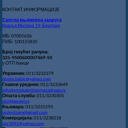
уручена
КОНТАКТ ИНФОРМАЦИЈЕ
Слободану
Ристовићу
Српска књижевна задруга
Краља Милана 19, Београд
МБ: 07005636
ПИБ: 100155835
Број текућег рачуна:
325-9500600007469-50
у ОТП банци
Управник:
011/3232379
dusko.babic@yahoo.com
Главни уредник:
011/3233649
info@srpskaknjizevnazadruga.rs
Општа служба:
011/3230305
skz@beotel.rs
Књижара:
011/3231593
skzknjizara@gmail.com
Комерцијала:
011/3238218
skz1892@yahoo.com