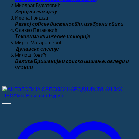
Миодраг Булатовић
Херој на магарцу
Ирена Грицкат
Развој српске писмености: изабрани списи
Славко Петаковић
Токовима књижевне историје
Мирко Магарашевић
Дунавске елегије
Милош Ковић
Велика
Британија и српско питање: огледи и
чланци