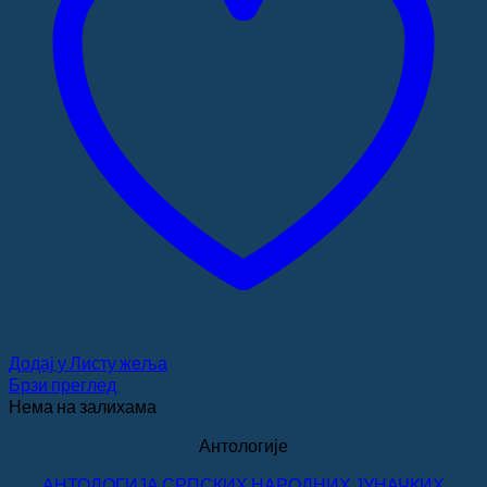
Додај у Листу жеља
Брзи преглед
Нема на залихама
Антологије
АНТОЛОГИЈА СРПСКИХ НАРОДНИХ ЈУНАЧКИХ