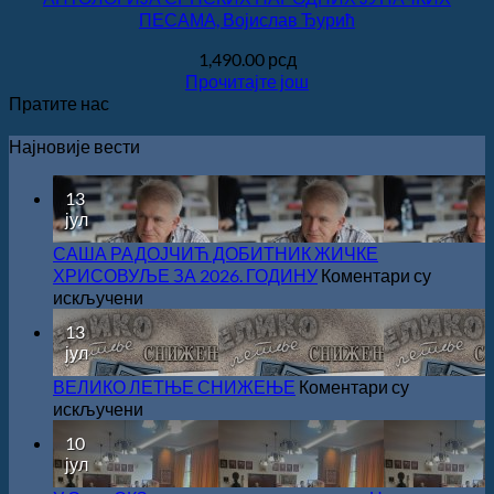
ПЕСАМА, Војислав Ђурић
1,490.00
рсд
Прочитајте још
Пратите нас
Најновије вести
13
јул
САША РАДОЈЧИЋ ДОБИТНИК ЖИЧКЕ
ХРИСОВУЉЕ ЗА 2026. ГОДИНУ
Коментари су
на
искључени
САША
13
РАДОЈЧИЋ
јул
ДОБИТНИК
ЖИЧКЕ
ВЕЛИКО ЛЕТЊЕ СНИЖЕЊЕ
Коментари су
ХРИСОВУЉЕ
на
искључени
ЗА
ВЕЛИКО
10
2026.
ЛЕТЊЕ
јул
ГОДИНУ
СНИЖЕЊЕ