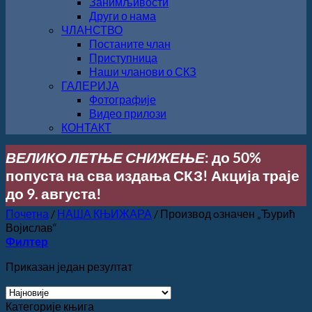
Занимљивости
Други о нама
ЧЛАНСТВО
Постаните члан
Приступница
Наши чланови о СКЗ
ГАЛЕРИЈА
Фотографије
Видео прилози
КОНТАКТ
ВЕЛИКО ЛЕТЊЕ СНИЖЕЊЕ
: до 50%
попуста на сва издања СКЗ! Акција траје
до 9. августа!
Почетна
/
НАША КЊИЖАРА
/
Производ oзначен „Ђурић
Војислав“
Филтер
Приказан један резултат
Категорије књига