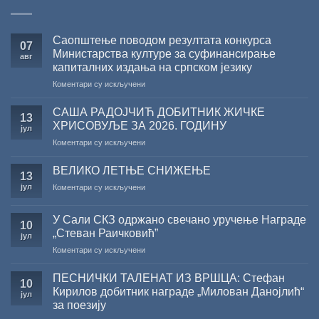
Саопштење поводом резултата конкурса
07
Министарства културе за суфинансирање
авг
капиталних издања на српском језику
на
Коментари су искључени
Саопштење
поводом
САША РАДОЈЧИЋ ДОБИТНИК ЖИЧКЕ
13
резултата
ХРИСОВУЉЕ ЗА 2026. ГОДИНУ
јул
конкурса
на
Коментари су искључени
Министарства
САША
културе
РАДОЈЧИЋ
за
ВЕЛИКО ЛЕТЊЕ СНИЖЕЊЕ
13
ДОБИТНИК
суфинансирање
јул
на
Коментари су искључени
ЖИЧКЕ
капиталних
ВЕЛИКО
ХРИСОВУЉЕ
издања
ЛЕТЊЕ
ЗА
на
У Сали СКЗ одржано свечано уручење Награде
СНИЖЕЊЕ
10
2026.
српском
„Стеван Раичковић”
јул
ГОДИНУ
језику
на
Коментари су искључени
У
Сали
ПЕСНИЧКИ ТАЛЕНАТ ИЗ ВРШЦА: Стефан
10
СКЗ
Кирилов добитник награде „Милован Данојлић“
јул
одржано
за поезију
свечано