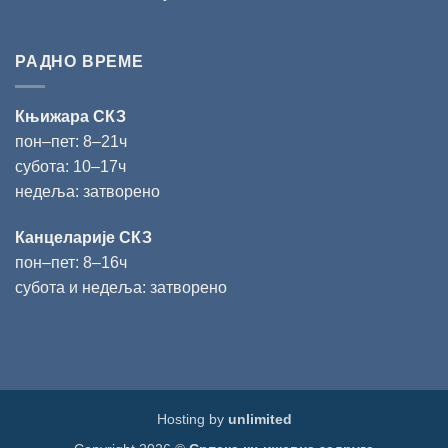
РАДНО ВРЕМЕ
Књижара СКЗ
пон‒пет: 8‒21ч
субота: 10‒17ч
недеља: затворено
Канцеларије СКЗ
пон‒пет: 8‒16ч
субота и недеља: затворено
Hosting by
unlimited