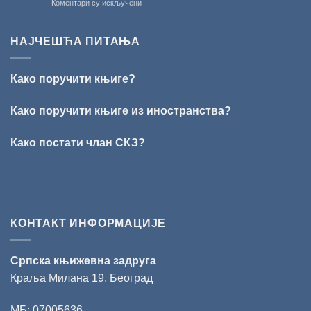
на
Коментари су искључени
уручење
ПЕСНИЧКИ
Награде
ТАЛЕНАТ
„Стеван
ИЗ
Раичковић”
НАЈЧЕШЋА ПИТАЊА
ВРШЦА:
Стефан
Кирилов
Како поручити књиге?
добитник
награде
„Милован
Како поручити књиге из иностранства?
Данојлић“
за
Како постати члан СКЗ?
поезију
КОНТАКТ ИНФОРМАЦИЈЕ
Српска књижевна задруга
Краља Милана 19, Београд
МБ: 07005636