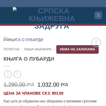
Прескочи
на
садржај
ПОЧЕТНА
/
НАША КЊИЖАРА
/
НЕМА НА ЗАЛИХАМА
Додај
у
КЊИГА О ЛУБАРДИ
Листу
жеља
Оригинална
Тренутна
1,290.00
1,032.00
рсд
рсд
цена
цена
ЦЕНА ЗА
ЧЛАНОВЕ СКЗ
: 903.00
је
је:
била:
1,032.00 рсд.
Као што је објавила низ зборника о великим српским