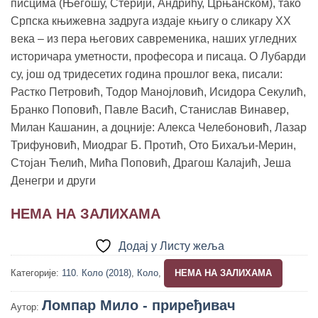
1,290.00 рсд.
писцима (Његошу, Стерији, Андрићу, Црњанском), тако
Српска књижевна задруга издаје књигу о сликару ХХ
века – из пера његових савременика, наших угледних
историчара уметности, професора и писаца. О Лубарди
су, још од тридесетих година прошлог века, писали:
Растко Петровић, Тодор Манојловић, Исидора Секулић,
Бранко Поповић, Павле Васић, Станислав Винавер,
Милан Кашанин, а доцније: Алекса Челебоновић, Лазар
Трифуновић, Миодраг Б. Протић, Ото Бихаљи-Мерин,
Стојан Ћелић, Мића Поповић, Драгош Калајић, Јеша
Денегри и други
НЕМА НА ЗАЛИХАМА
Додај у Листу жеља
Категорије:
110. Коло (2018)
,
Коло
,
НЕМА НА ЗАЛИХАМА
Ломпар Мило - приређивач
Аутор: