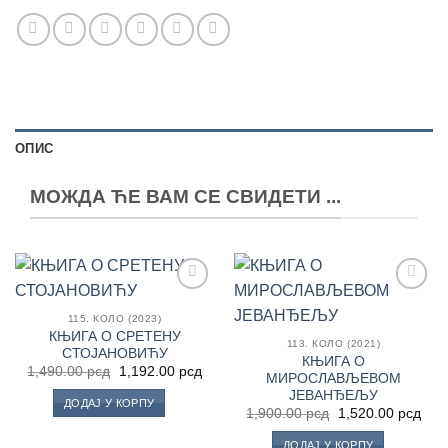
ОПИС
МОЖДА ЋЕ ВАМ СЕ СВИДЕТИ ...
Додај
Додај
у
у
115. КОЛО (2023)
Листу
Листу
КЊИГА О СРЕТЕНУ
113. КОЛО (2021)
жеља
жеља
СТОЈАНОВИЋУ
КЊИГА О
Оригинална
Тренутна
1,490.00
рсд
1,192.00
рсд
МИРОСЛАВЉЕВОМ
цена
цена
ЈЕВАНЂЕЉУ
је
је:
ДОДАЈ У КОРПУ
била:
1,192.00 рсд.
Оригинална
Тре
1,900.00
рсд
1,520.00
рсд
1,490.00 рсд.
цена
цен
је
је:
ДОДАЈ У КОРПУ