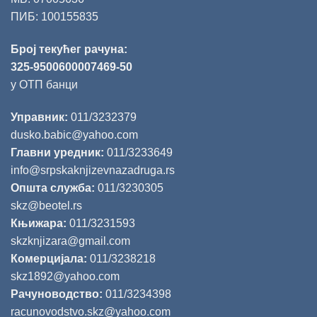
ПИБ: 100155835
Број текућег рачуна:
325-9500600007469-50
у ОТП банци
Управник:
011/3232379
dusko.babic@yahoo.com
Главни уредник:
011/3233649
info@srpskaknjizevnazadruga.rs
Општа служба:
011/3230305
skz@beotel.rs
Књижара:
011/3231593
skzknjizara@gmail.com
Комерцијала:
011/3238218
skz1892@yahoo.com
Рачуноводство:
011/3234398
racunovodstvo.skz@yahoo.com