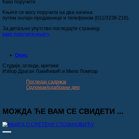
Како поручити
Kњиге се могу поручити на два начина:
путем онлајн-продавнице и телефоном (011/3238-218).
За детаљно упутство погледајте страницу
како поручити књигу
Опис
Студије, огледи, критике
Избор Драган Лакићевић и Мило Ломпар
Погледај садржај
Одломак/одабрани део
МОЖДА ЋЕ ВАМ СЕ СВИДЕТИ ...