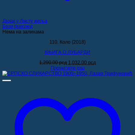
Додај у Листу жеља
Брзи преглед
Нема на залихама
110. Коло (2018)
КЊИГА О ЛУБАРДИ
Оригинална
Тренутна
1,290.00
рсд
1,032.00
рсд
цена
цена
Прочитајте још
је
је:
била:
1,032.00 рсд.
1,290.00 рсд.