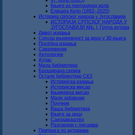
97. Коло (2005)
Књиге из претходних кола
Едиција Коло (1892‒2025)
Историја српског народа у Југославији
ИСТОРИЈА СРПСКОГ НАРОДА У
ЈУГОСЛАВИЈИ КЊ. I, Група аутора
Дивот издања
Српска књижевност за децу у 30 књига
Посебна издања
Савременик
Антологије
Атлас
Мала библиотека
Броширана серија
Остале библиотеке СКЗ
Историјска издања
Историјска мисао
Књижевна мисао
Мали забавник
Поучник
Ваша библиотека
Књиге за децу
Саиздаваштво
Разговори с писцима
Претрага по ауторима