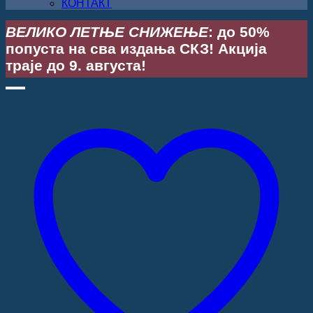
КОНТАКТ
ВЕЛИКО ЛЕТЊЕ СНИЖЕЊЕ
: до 50%
попуста на сва издања СКЗ! Акција
траје до 9. августа!