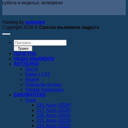
субота и недеља: затворено
Hosting by
unlimited
Copyright 2026 ©
Српска књижевна задруга
Products
search
Тражи
ПОЧЕТНА
НАША КЊИЖАРА
АКТУЕЛНО
Вести
Кафа у СКЗ
Акције
Повратак читању
Најаве промоција
БИБЛИОТЕКЕ
Koло
118. Коло (2026)
117. Коло (2025)
116. Коло (2024)
115. Коло (2023)
114. Коло (2022)