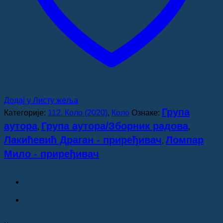
Додај у Листу жеља
Група
Категорије:
112. Коло (2020)
,
Коло
Ознаке:
аутора
Група аутора/Зборник радова
,
,
Лакићевић Драган - приређивач
Ломпар
,
Мило - приређивач