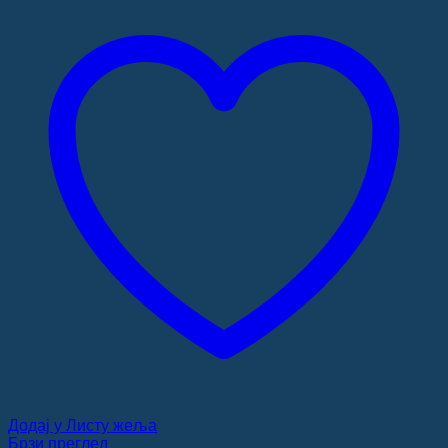
Додај у Листу жеља
Брзи преглед