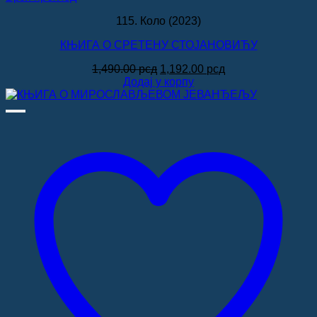
115. Коло (2023)
КЊИГА О СРЕТЕНУ СТОЈАНОВИЋУ
Оригинална
Тренутна
1,490.00
рсд
1,192.00
рсд
цена
цена
Додај у корпу
је
је:
била:
1,192.00 рсд.
1,490.00 рсд.