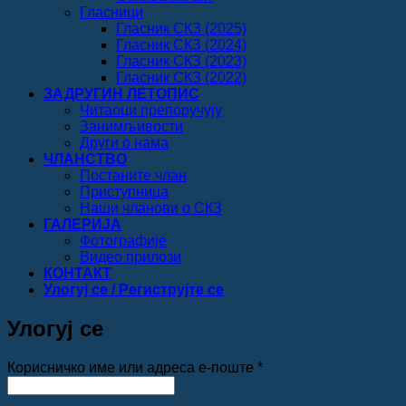
Гласници
Гласник СКЗ (2025)
Гласник СКЗ (2024)
Гласник СКЗ (2023)
Гласник СКЗ (2022)
ЗАДРУГИН ЛЕТОПИС
Читаоци препоручују
Занимљивости
Други о нама
ЧЛАНСТВО
Постаните члан
Приступница
Наши чланови о СКЗ
ГАЛЕРИЈА
Фотографије
Видео прилози
КОНТАКТ
Улогуј се / Региструјте се
Улогуј се
Обавезно
Корисничко име или адреса е-поште
*