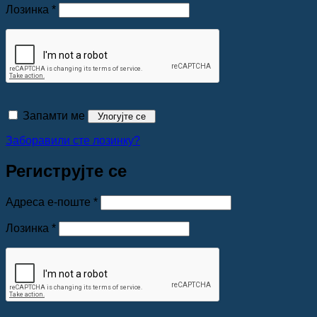
Обавезно
Лозинка
*
Запамти ме
Улогујте се
Заборавили сте лозинку?
Региструјте се
Обавезно
Адреса е-поште
*
Обавезно
Лозинка
*