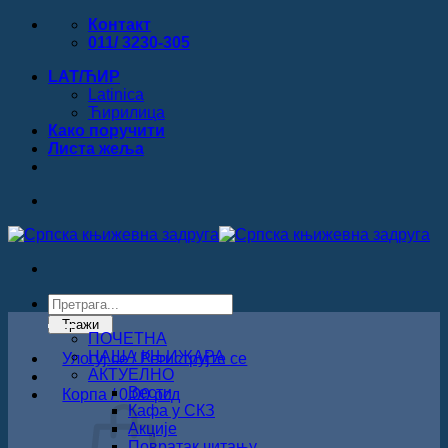
Прескочи
Контакт
на
011/ 3230-305
садржај
LAT/ЋИР
Latinica
Ћирилица
Како поручити
Листa жеља
Products
search
Тражи
ПОЧЕТНА
НАША КЊИЖАРА
Улогуј се / Региструјте се
АКТУЕЛНО
Вести
Корпа /
0.00
рсд
Кафа у СКЗ
Акције
Повратак читању