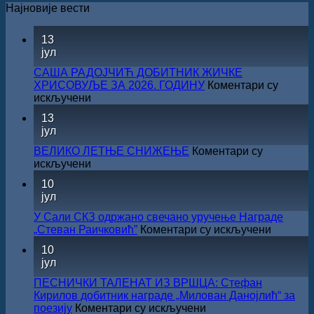
2,200.00 рсд.
Најновије вести
13
јул
САША РАДОЈЧИЋ ДОБИТНИК ЖИЧКЕ
ХРИСОВУЉЕ ЗА 2026. ГОДИНУ
Коментари су
на
искључени
САША
13
РАДОЈЧИЋ
јул
ДОБИТНИК
ЖИЧКЕ
ВЕЛИКО ЛЕТЊЕ СНИЖЕЊЕ
Коментари су
ХРИСОВУЉЕ
на
искључени
ЗА
ВЕЛИКО
10
2026.
ЛЕТЊЕ
јул
ГОДИНУ
СНИЖЕЊЕ
У Сали СКЗ одржано свечано уручење Награде
на
„Стеван Раичковић”
Коментари су искључени
У
10
Сали
јул
СКЗ
одржан
ПЕСНИЧКИ ТАЛЕНАТ ИЗ ВРШЦА: Стефан
свечано
Кирилов добитник награде „Милован Данојлић“ за
уручењ
на
поезију
Коментари су искључени