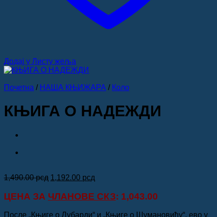
Додај у Листу жеља
Почетна
/
НАША КЊИЖАРА
/
Коло
КЊИГА О НАДЕЖДИ
Оригинална
Тренутна
1,490.00
рсд
1,192.00
рсд
цена
цена
је
је:
ЦЕНА ЗА
ЧЛАНОВЕ СКЗ
: 1,043.00
била:
1,192.00 рсд.
1,490.00 рсд.
После „Књиге о Лубарди“ и „Књиге о Шумановићу“, ево у