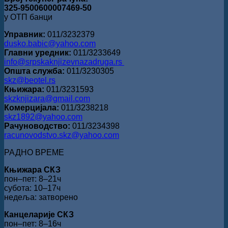
325-9500600007469-50
у ОТП банци
Управник:
011/3232379
dusko.babic@yahoo.com
Главни уредник:
011/3233649
info@srpskaknjizevnazadruga.rs
Општа служба:
011/3230305
skz@beotel.rs
Књижара:
011/3231593
skzknjizara@gmail.com
Комерцијала:
011/3238218
skz1892@yahoo.com
Рачуноводство:
011/3234398
racunovodstvo.skz@yahoo.com
РАДНО ВРЕМЕ
Књижара СКЗ
пон‒пет: 8‒21ч
субота: 10‒17ч
недеља: затворено
Канцеларије СКЗ
пон‒пет: 8‒16ч