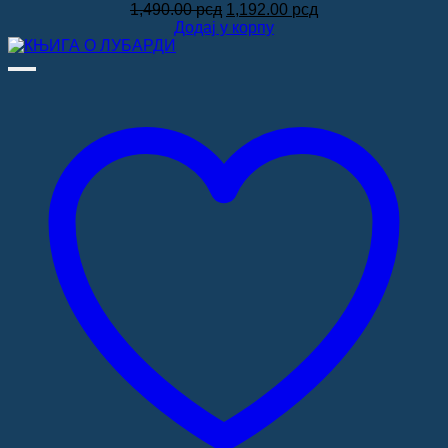
Оригинална
Тренутна
1,490.00
рсд
1,192.00
рсд
цена
цена
Додај у корпу
је
је:
била:
1,192.00 рсд.
1,490.00 рсд.