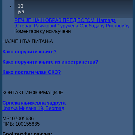
Наград
ПЕСНИЧКИ
10
„Стеван
ТАЛЕНАТ
јул
Раичков
ИЗ
ВРШЦА:
РЕЧ ЈЕ НАШ ОБРАЗ ПРЕД БОГОМ: Награда
Стефан
„Стеван Раичковић“ уручена Слободану Ристовићу
Кирилов
на
Коментари су искључени
добитник
РЕЧ
награде
НАЈЧЕШЋА ПИТАЊА
ЈЕ
„Милован
НАШ
Данојлић“
Како поручити књиге?
ОБРАЗ
за
ПРЕД
Како поручити књиге из иностранства?
поезију
БОГОМ:
Награда
Како постати члан СКЗ?
„Стеван
Раичковић“
уручена
Слободану
КОНТАКТ ИНФОРМАЦИЈЕ
Ристовићу
Српска књижевна задруга
Краља Милана 19, Београд
МБ: 07005636
ПИБ: 100155835
Број текућег рачуна: