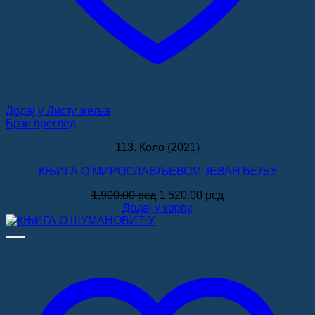
Додај у Листу жеља
Брзи преглед
113. Коло (2021)
КЊИГА О МИРОСЛАВЉЕВОМ ЈЕВАНЂЕЉУ
Оригинална
Тренутна
1,900.00
рсд
1,520.00
рсд
цена
цена
Додај у корпу
је
је:
била:
1,520.00 рсд.
1,900.00 рсд.