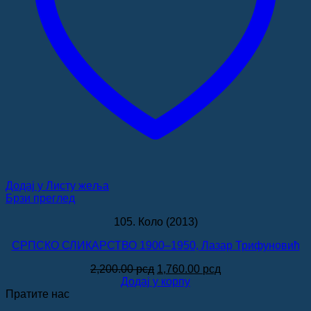
Додај у Листу жеља
Брзи преглед
105. Коло (2013)
СРПСКО СЛИКАРСТВО 1900–1950, Лазар Трифуновић
Оригинална
Тренутна
2,200.00
рсд
1,760.00
рсд
цена
цена
Додај у корпу
је
је:
Пратите нас
била:
1,760.00 рсд.