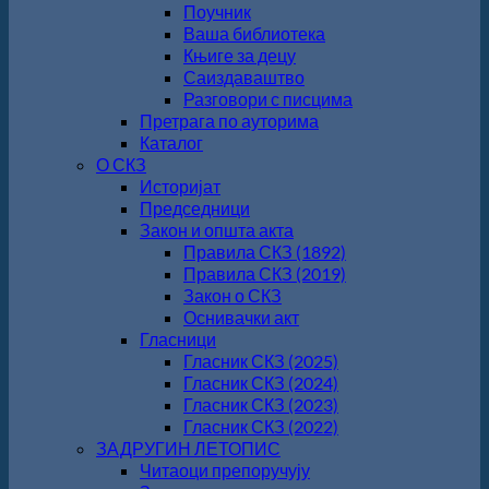
Поучник
Ваша библиотека
Књиге за децу
Саиздаваштво
Разговори с писцима
Претрага по ауторима
Каталог
О СКЗ
Историјат
Председници
Закон и општа акта
Правила СКЗ (1892)
Правила СКЗ (2019)
Закон о СКЗ
Оснивачки акт
Гласници
Гласник СКЗ (2025)
Гласник СКЗ (2024)
Гласник СКЗ (2023)
Гласник СКЗ (2022)
ЗАДРУГИН ЛЕТОПИС
Читаоци препоручују