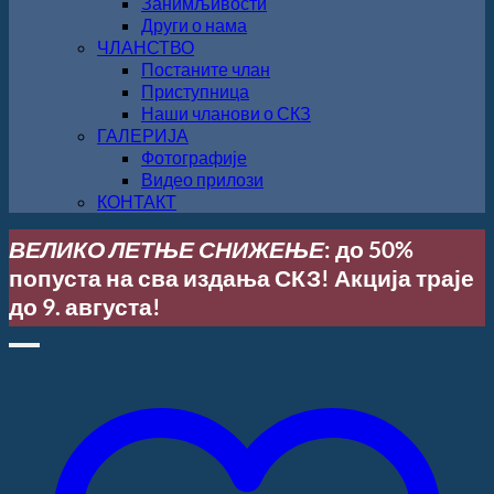
Занимљивости
Други о нама
ЧЛАНСТВО
Постаните члан
Приступница
Наши чланови о СКЗ
ГАЛЕРИЈА
Фотографије
Видео прилози
КОНТАКТ
ВЕЛИКО ЛЕТЊЕ СНИЖЕЊЕ
: до 50%
попуста на сва издања СКЗ! Акција траје
до 9. августа!