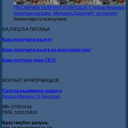
СКЗ
одржан
ПЕСНИЧКИ ТАЛЕНАТ ИЗ ВРШЦА: Стефан Кирилов
свечано
добитник награде „Милован Данојлић“ за поезију
уручење
на
Коментари су искључени
Награде
ПЕСНИЧКИ
НАЈЧЕШЋА ПИТАЊА
„Стеван
ТАЛЕНАТ
Раичков
ИЗ
Како поручити књиге?
ВРШЦА:
Стефан
Како поручити књиге из иностранства?
Кирилов
добитник
Како постати члан СКЗ?
награде
„Милован
Данојлић“
КОНТАКТ ИНФОРМАЦИЈЕ
за
поезију
Српска књижевна задруга
Краља Милана 19, Београд
МБ: 07005636
ПИБ: 100155835
Број текућег рачуна: