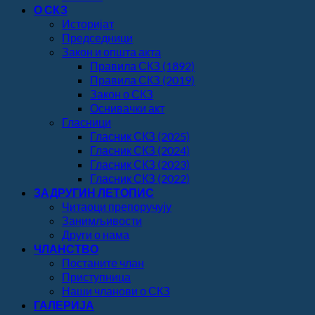
О СКЗ
Историјат
Председници
Закон и општа акта
Правила СКЗ (1892)
Правила СКЗ (2019)
Закон о СКЗ
Оснивачки акт
Гласници
Гласник СКЗ (2025)
Гласник СКЗ (2024)
Гласник СКЗ (2023)
Гласник СКЗ (2022)
ЗАДРУГИН ЛЕТОПИС
Читаоци препоручују
Занимљивости
Други о нама
ЧЛАНСТВО
Постаните члан
Приступница
Наши чланови о СКЗ
ГАЛЕРИЈА