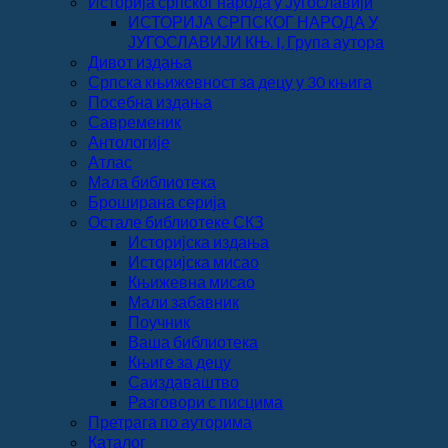
Историја српског народа у Југославији
ИСТОРИЈА СРПСКОГ НАРОДА У
ЈУГОСЛАВИЈИ КЊ. I, Група аутора
Дивот издања
Српска књижевност за децу у 30 књига
Посебна издања
Савременик
Антологије
Атлас
Мала библиотека
Броширана серија
Остале библиотеке СКЗ
Историјска издања
Историјска мисао
Књижевна мисао
Мали забавник
Поучник
Ваша библиотека
Књиге за децу
Саиздаваштво
Разговори с писцима
Претрага по ауторима
Каталог