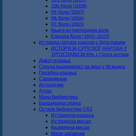
100. Коло (2008)
99. Коло (2007)
98. Коло (2006)
97. Коло (2005)
Књиге из претходних кола
Едиција Коло (1892‒2025)
Историја српског народа у Југославији
ИСТОРИЈА СРПСКОГ НАРОДА У
ЈУГОСЛАВИЈИ КЊ. I, Група аутора
Дивот издања
Српска књижевност за децу у 30 књига
Посебна издања
Савременик
Антологије
Атлас
Мала библиотека
Броширана серија
Остале библиотеке СКЗ
Историјска издања
Историјска мисао
Књижевна мисао
Мали забавник