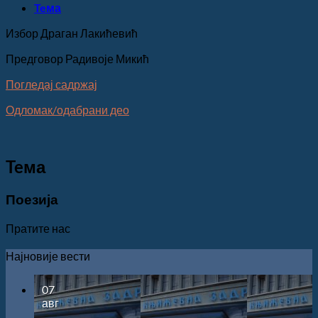
Teма
Избор Драган Лакићевић
Предговор Радивоје Микић
Погледај садржај
Одломак/одабрани део
Teма
Поезија
Пратите нас
Најновије вести
07
авг