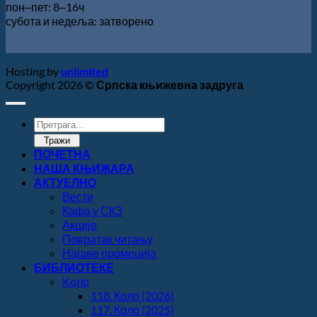
пон‒пет: 8‒16ч
субота и недеља: затворено
Hosting by
unlimited
Copyright 2026 ©
Српска књижевна задруга
Products
search
Тражи
ПОЧЕТНА
НАША КЊИЖАРА
АКТУЕЛНО
Вести
Кафа у СКЗ
Акције
Повратак читању
Најаве промоција
БИБЛИОТЕКЕ
Koло
118. Коло (2026)
117. Коло (2025)