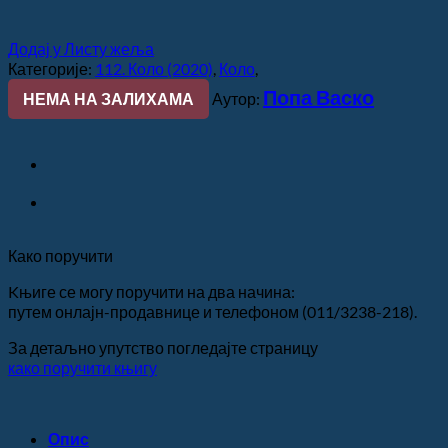
Додај у Листу жеља
Категорије:
112. Коло (2020)
,
Коло
,
Попа Васко
НЕМА НА ЗАЛИХАМА
Аутор:
Како поручити
Kњиге се могу поручити на два начина:
путем онлајн-продавнице и телефоном (011/3238-218).
За детаљно упутство погледајте страницу
како поручити књигу
Опис