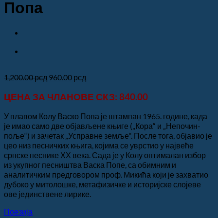
Попа
Оригинална
Тренутна
1,200.00
рсд
960.00
рсд
цена
цена
ЦЕНА ЗА
ЧЛАНОВЕ СКЗ
: 840.00
је
је:
била:
960.00 рсд.
1,200.00 рсд.
У плавом Колу Васко Попа је штампан 1965. године, када
је имао само две објављене књиге („Кора“ и „Непочин-
поље“) и зачетак „Усправне земље“. После тога, објавио је
цео низ песничких књига, којима се уврстио у највеће
српске песнике ХХ века. Сада је у Колу оптималан избор
из укупног песништва Васка Попе, са обимним и
аналитичким предговором проф. Микића који је захватио
дубоко у митолошке, метафизичке и историјске слојеве
ове јединствене лирике.
Поезија