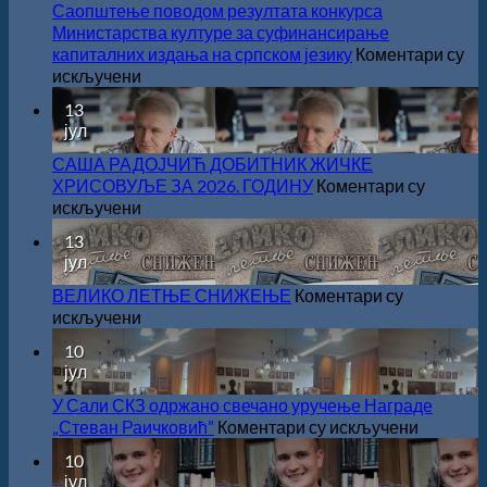
Саопштење поводом резултата конкурса
Министарства културе за суфинансирање
капиталних издања на српском језику
Коментари су
на
искључени
Саопштење
13
поводом
јул
резултата
конкурса
САША РАДОЈЧИЋ ДОБИТНИК ЖИЧКЕ
Министарства
ХРИСОВУЉЕ ЗА 2026. ГОДИНУ
Коментари су
културе
на
искључени
за
САША
13
суфинансирање
РАДОЈЧИЋ
јул
капиталних
ДОБИТНИК
издања
ЖИЧКЕ
ВЕЛИКО ЛЕТЊЕ СНИЖЕЊЕ
Коментари су
на
ХРИСОВУЉЕ
на
искључени
српском
ЗА
ВЕЛИКО
10
језику
2026.
ЛЕТЊЕ
јул
ГОДИНУ
СНИЖЕЊЕ
У Сали СКЗ одржано свечано уручење Награде
на
„Стеван Раичковић”
Коментари су искључени
У
10
Сали
јул