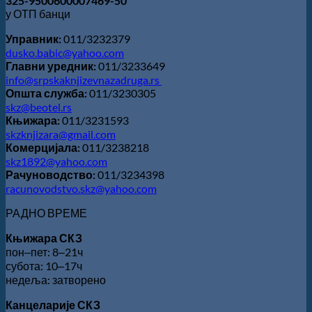
325-9500600007469-50
у ОТП банци
Управник:
011/3232379
dusko.babic@yahoo.com
Главни уредник:
011/3233649
info@srpskaknjizevnazadruga.rs
Општа служба:
011/3230305
skz@beotel.rs
Књижара:
011/3231593
skzknjizara@gmail.com
Комерцијала:
011/3238218
skz1892@yahoo.com
Рачуноводство:
011/3234398
racunovodstvo.skz@yahoo.com
РАДНО ВРЕМЕ
Књижара СКЗ
пон‒пет: 8‒21ч
субота: 10‒17ч
недеља: затворено
Канцеларије СКЗ