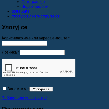
Фотографије
Видео прилози
КОНТАКТ
Улогуј се / Региструјте се
Улогуј се
Обавезно
Корисничко име или адреса е-поште
*
Обавезно
Лозинка
*
Запамти ме
Улогујте се
Заборавили сте лозинку?
Региструјте се